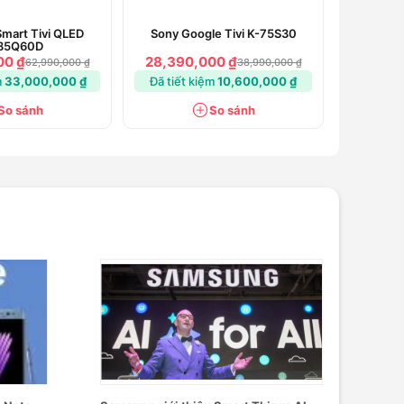
mart Tivi QLED
Sony Google Tivi K-75S30
85Q60D
00 ₫
28,390,000 ₫
62,990,000 ₫
38,990,000 ₫
m
33,000,000 ₫
Đã tiết kiệm
10,600,000 ₫
So sánh
So sánh