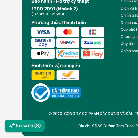
Bảo hành - Hỗ trợ kỹ thuật
Chính sác
1900.2091 (Nhánh 2)
Dịch vụ 
(Từ 8h30 - 21h30)
Chính Sác
Phương thức thanh toán
Chính sác
Quy chế 
Chương t
Quy định
Chính sác
Hình thức vận chuyển
© 2020. CÔNG TY CỔ PHẦN XÂY DỰNG VÀ ĐẦU TƯ T
So sánh
(3)
Địa chỉ: Số 89 Đường Tam Trinh, 