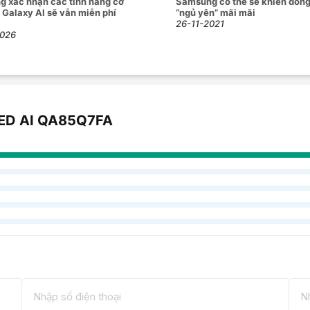
 xác nhận các tính năng cơ
Samsung có thể sẽ khiến dòn
 Galaxy AI sẽ vẫn miễn phí
“ngủ yên” mãi mãi
26-11-2021
2026
LED AI QA85Q7FA