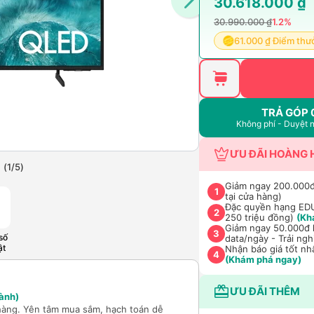
30.618.000 ₫
30.990.000 ₫
1.2%
61.000 ₫ Điểm thư
TRẢ GÓP 
Không phí - Duyệt 
ƯU ĐÃI HOÀNG 
(
1
/
5
)
Giảm ngay 200.000đ
1
tại cửa hàng)
Đặc quyền hạng EDU 
2
250 triệu đồng)
(Kh
Giảm ngay 50.000đ k
3
số
data/ngày - Trải ng
ật
Nhận báo giá tốt nh
4
(Khám phá ngay)
ƯU ĐÃI THÊM
ành)
hàng. Yên tâm mua sắm, hạch toán dễ