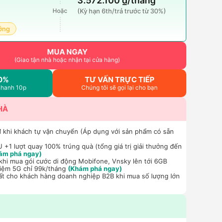
3.572.100 ₫/tháng
Hoặc
(Kỳ hạn 6th/trả trước từ 30%)
ởng
MUA NGAY
(Giao tận nhà hoặc nhận tại cửa hàng)
0%
TƯ VẤN TRỰC TIẾP
nhanh 10p
Chúng tôi sẽ gọi lại cho bạn
HÀ
 khi khách tự vận chuyển (Áp dụng với sản phẩm có sẵn
+1 lượt quay 100% trúng quà (tổng giá trị giải thưởng đến
ám phá ngay)
hi mua gói cước di động Mobifone, Vnsky lên tới 6GB
hiệm 5G chỉ 99k/tháng
(Khám phá ngay)
ất cho khách hàng doanh nghiệp B2B khi mua số lượng lớn