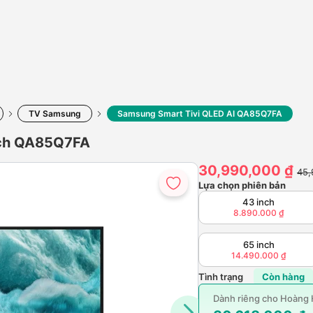
TV Samsung
Samsung Smart Tivi QLED AI QA85Q7FA
nch QA85Q7FA
30,990,000 ₫
45,
Lựa chọn phiên bản
43 inch
8.890.000 ₫
65 inch
14.490.000 ₫
Tình trạng
Còn hàng
Dành riêng cho Hoàn