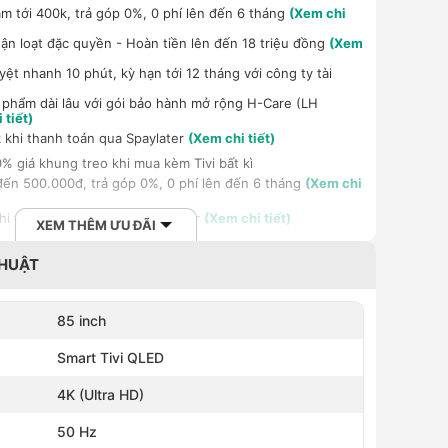
m tới 400k, trả góp 0%, 0 phí lên đến 6 tháng
(Xem chi
n loạt đặc quyền - Hoàn tiền lên đến 18 triệu đồng
(Xem
ệt nhanh 10 phút, kỳ hạn tới 12 tháng với công ty tài
phẩm dài lâu với gói bảo hành mở rộng H-Care (LH
 tiết)
 khi thanh toán qua Spaylater
(Xem chi tiết)
% giá khung treo khi mua kèm Tivi bất kì
ến 500.000đ, trả góp 0%, 0 phí lên đến 6 tháng
(Xem chi
khi thanh toán qua Homepaylater
(Xem chi tiết)
XEM THÊM ƯU ĐÃI
THUẬT
85 inch
Smart Tivi QLED
4K (Ultra HD)
50 Hz