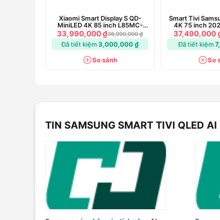
Xiaomi Smart Display S QD-
Smart Tivi Sam
MiniLED 4K 85 inch L85MC-
4K 75 inch 2
STWN
33,990,000 ₫
37,490,000 
36,990,000 ₫
Đã tiết kiệm
3,000,000 ₫
Đã tiết kiệm
7
So sánh
So 
TIN SAMSUNG SMART TIVI QLED A