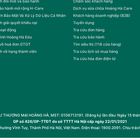
h đổi mới và bảo hành
Chăm sóc khách hàng
bảo hành mở rộng H-Care
Dịch vụ sửa chữa Hoàng Hà Care
h Bảo Mật Và Xử Lý Dữ Liệu Cá Nhân
Khách hàng doanh nghiệp (B2B)
h giải quyết khiếu nại
Tuyển dụng
hoạt động
Tra cứu đơn hàng
rình Hoàng Hà Edu
Tra cứu bảo hành
 về hoá đơn GTGT
Tìm siêu thị (118 cửa hàng)
h về hạng thành viên
Tra cứu lịch sử mua hàng
Tra cứu hóa đơn điện tử
HƯƠNG MẠI HOÀNG HÀ. MST: 0106713191. (Đăng ký lần đầu: Ngày 15 tháng 1
GP số 426/GP-TTĐT do sở TTTT Hà Nội cấp ngày 22/01/2021
Phường Vĩnh Tuy, Thành Phố Hà Nội, Việt Nam. Điện thoại: 1900.2091. Chịu trác