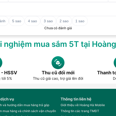
 ảnh
5 sao
4 sao
3 sao
2 sao
1 sao
Chưa có đánh giá
i nghiệm mua sắm 5T tại Hoàn
 - HSSV
Thu cũ đổi mới
Thanh to
g tới 5%
Thu cũ giá cao, trợ giá lên đời
D
 dịch vụ
Thông tin liên hệ
h và hướng dẫn mua hàng trả góp
Giới thiệu về Hoàng Hà Moblie
n mua hàng và chính sách vận chuyển
Thông tin các trang TMĐT