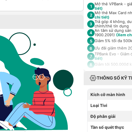
Mở thẻ VPBank - giả
1
tiết)
Mở thẻ Max Card nhậ
2
chi tiết)
Trả góp 4 không, duy
3
chính/thẻ tín dụng
An tâm sử dụng sản 
4
1900.2091)
(Xem chi
Giảm 5% tối đa 500k
5
Ưu đãi giảm thêm 20
6
TPBank Evo - Giảm đ
7
tiết)
Giảm tới 500.000đ 
8
THÔNG SỐ KỸ 
Kích cỡ màn hình
Loại Tivi
Độ phân giải
Tần số quét thực