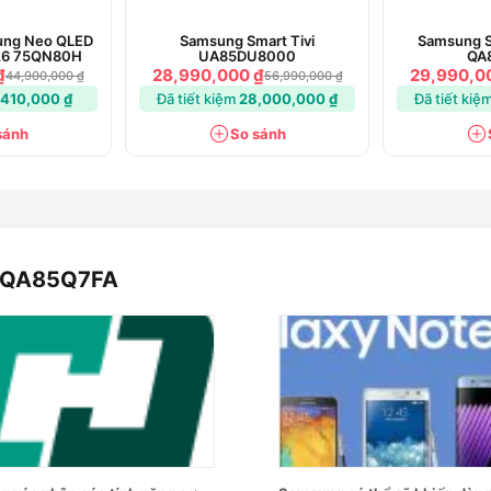
sung Neo QLED
Samsung Smart Tivi
Samsung S
026 75QN80H
UA85DU8000
QA
₫
28,990,000 ₫
29,990,0
44,900,000 ₫
56,990,000 ₫
,410,000 ₫
Đã tiết kiệm
28,000,000 ₫
Đã tiết kiệ
sánh
So sánh
I QA85Q7FA