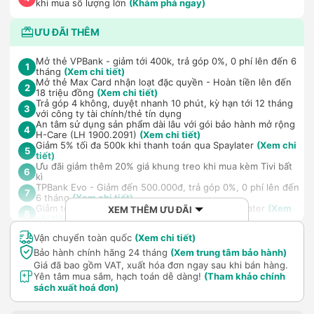
khi mua số lượng lớn
(Khám phá ngay)
ƯU ĐÃI THÊM
Mở thẻ VPBank - giảm tới 400k, trả góp 0%, 0 phí lên đến 6
1
tháng
(Xem chi tiết)
Mở thẻ Max Card nhận loạt đặc quyền - Hoàn tiền lên đến
2
18 triệu đồng
(Xem chi tiết)
Trả góp 4 không, duyệt nhanh 10 phút, kỳ hạn tới 12 tháng
3
với công ty tài chính/thẻ tín dụng
An tâm sử dụng sản phẩm dài lâu với gói bảo hành mở rộng
4
H-Care (LH 1900.2091)
(Xem chi tiết)
Giảm 5% tối đa 500k khi thanh toán qua Spaylater
(Xem chi
5
tiết)
Ưu đãi giảm thêm 20% giá khung treo khi mua kèm Tivi bất
6
kì
TPBank Evo - Giảm đến 500.000đ, trả góp 0%, 0 phí lên đến
7
6 tháng
(Xem chi tiết)
Giảm tới 500.000đ khi thanh toán qua Homepaylater
(Xem
XEM THÊM ƯU ĐÃI
8
chi tiết)
Vận chuyển toàn quốc
(Xem chi tiết)
Bảo hành chính hãng 24 tháng
(Xem trung tâm bảo hành)
Giá đã bao gồm VAT, xuất hóa đơn ngay sau khi bán hàng.
Yên tâm mua sắm, hạch toán dễ dàng!
(Tham khảo chính
sách xuất hoá đơn)