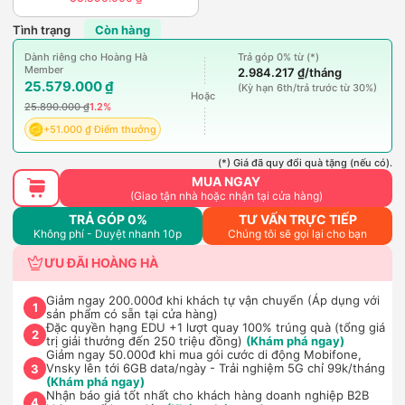
Tình trạng
Còn hàng
Dành riêng cho Hoàng Hà
Trả góp 0% từ (*)
Member
2.984.217 ₫/tháng
25.579.000 ₫
(Kỳ hạn 6th/trả trước từ 30%)
Hoặc
25.890.000 ₫
1.2%
+51.000 ₫ Điểm thưởng
(*) Giá đã quy đổi quà tặng (nếu có).
MUA NGAY
(Giao tận nhà hoặc nhận tại cửa hàng)
TRẢ GÓP 0%
TƯ VẤN TRỰC TIẾP
Không phí - Duyệt nhanh 10p
Chúng tôi sẽ gọi lại cho bạn
ƯU ĐÃI HOÀNG HÀ
Giảm ngay 200.000đ khi khách tự vận chuyển (Áp dụng với
1
sản phẩm có sẵn tại cửa hàng)
Đặc quyền hạng EDU +1 lượt quay 100% trúng quà (tổng giá
2
trị giải thưởng đến 250 triệu đồng)
(Khám phá ngay)
Giảm ngay 50.000đ khi mua gói cước di động Mobifone,
Vnsky lên tới 6GB data/ngày - Trải nghiệm 5G chỉ 99k/tháng
3
(Khám phá ngay)
Nhận báo giá tốt nhất cho khách hàng doanh nghiệp B2B
4