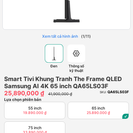
Xem tất cả hình ảnh
(
1
/
11
)
Đen
Thông số
kỹ thuật
Smart Tivi Khung Tranh The Frame QLED
Samsung AI 4K 65 inch QA65LS03F
25,890,000 ₫
QA65LS03F
SKU:
41,900,000 ₫
Lựa chọn phiên bản
55 inch
65 inch
19.890.000 ₫
25.890.000 ₫
75 inch
33.890.000 ₫