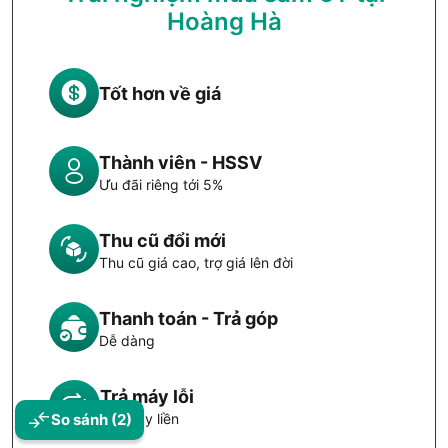
Hoàng Hà
Tốt hơn về giá
Thành viên - HSSV
Ưu đãi riêng tới 5%
Thu cũ đổi mới
Thu cũ giá cao, trợ giá lên đời
Thanh toán - Trả góp
Dễ dàng
Trả máy lỗi
So sánh
(2)
Đổi máy liền