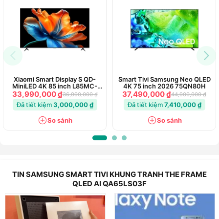
Xiaomi Smart Display S QD-
Smart Tivi Samsung Neo QLED
MiniLED 4K 85 inch L85MC-
4K 75 inch 2026 75QN80H
STWN
33,990,000 ₫
37,490,000 ₫
36,990,000 ₫
44,900,000 ₫
Đã tiết kiệm
3,000,000 ₫
Đã tiết kiệm
7,410,000 ₫
So sánh
So sánh
TIN SAMSUNG SMART TIVI KHUNG TRANH THE FRAME
QLED AI QA65LS03F