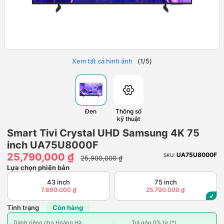
Xem tất cả hình ảnh
(
1
/
5
)
Đen
Thông số
kỹ thuật
Smart Tivi Crystal UHD Samsung 4K 75
inch UA75U8000F
25,790,000 ₫
UA75U8000F
SKU:
25,900,000 ₫
Lựa chọn phiên bản
43 inch
75 inch
7.890.000 ₫
25.790.000 ₫
Tình trạng
Còn hàng
Dành riêng cho Hoàng Hà
Trả góp 0% từ (*)