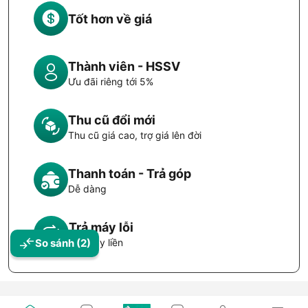
Tốt hơn về giá
Thành viên - HSSV
Ưu đãi riêng tới 5%
Thu cũ đổi mới
Thu cũ giá cao, trợ giá lên đời
Thanh toán - Trả góp
Dễ dàng
Trả máy lỗi
So sánh
(2)
Đổi máy liền