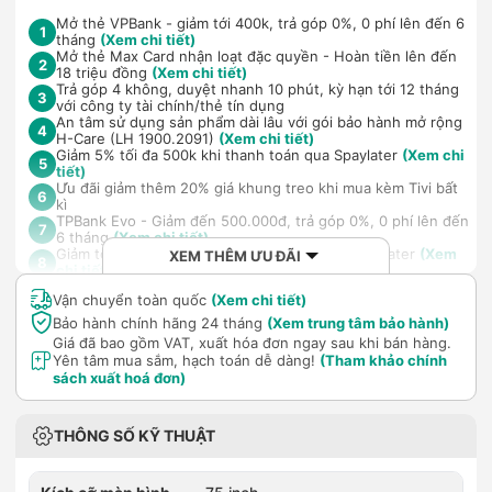
Mở thẻ VPBank - giảm tới 400k, trả góp 0%, 0 phí lên đến 6
1
tháng
(Xem chi tiết)
Mở thẻ Max Card nhận loạt đặc quyền - Hoàn tiền lên đến
2
18 triệu đồng
(Xem chi tiết)
Trả góp 4 không, duyệt nhanh 10 phút, kỳ hạn tới 12 tháng
3
với công ty tài chính/thẻ tín dụng
An tâm sử dụng sản phẩm dài lâu với gói bảo hành mở rộng
4
H-Care (LH 1900.2091)
(Xem chi tiết)
Giảm 5% tối đa 500k khi thanh toán qua Spaylater
(Xem chi
5
tiết)
Ưu đãi giảm thêm 20% giá khung treo khi mua kèm Tivi bất
6
kì
TPBank Evo - Giảm đến 500.000đ, trả góp 0%, 0 phí lên đến
7
6 tháng
(Xem chi tiết)
Giảm tới 500.000đ khi thanh toán qua Homepaylater
(Xem
XEM THÊM ƯU ĐÃI
8
chi tiết)
Vận chuyển toàn quốc
(Xem chi tiết)
Bảo hành chính hãng 24 tháng
(Xem trung tâm bảo hành)
Giá đã bao gồm VAT, xuất hóa đơn ngay sau khi bán hàng.
Yên tâm mua sắm, hạch toán dễ dàng!
(Tham khảo chính
sách xuất hoá đơn)
THÔNG SỐ KỸ THUẬT