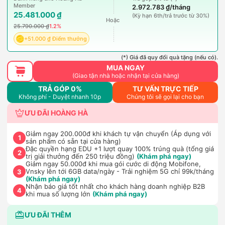
Member
2.972.783 ₫/tháng
25.481.000 ₫
(Kỳ hạn 6th/trả trước từ 30%)
Hoặc
25.790.000 ₫
1.2%
+51.000 ₫ Điểm thưởng
(*) Giá đã quy đổi quà tặng (nếu có).
MUA NGAY
(Giao tận nhà hoặc nhận tại cửa hàng)
TRẢ GÓP 0%
TƯ VẤN TRỰC TIẾP
Không phí - Duyệt nhanh 10p
Chúng tôi sẽ gọi lại cho bạn
ƯU ĐÃI HOÀNG HÀ
Giảm ngay 200.000đ khi khách tự vận chuyển (Áp dụng với
1
sản phẩm có sẵn tại cửa hàng)
Đặc quyền hạng EDU +1 lượt quay 100% trúng quà (tổng giá
2
trị giải thưởng đến 250 triệu đồng)
(Khám phá ngay)
Giảm ngay 50.000đ khi mua gói cước di động Mobifone,
Vnsky lên tới 6GB data/ngày - Trải nghiệm 5G chỉ 99k/tháng
3
(Khám phá ngay)
Nhận báo giá tốt nhất cho khách hàng doanh nghiệp B2B
4
khi mua số lượng lớn
(Khám phá ngay)
ƯU ĐÃI THÊM