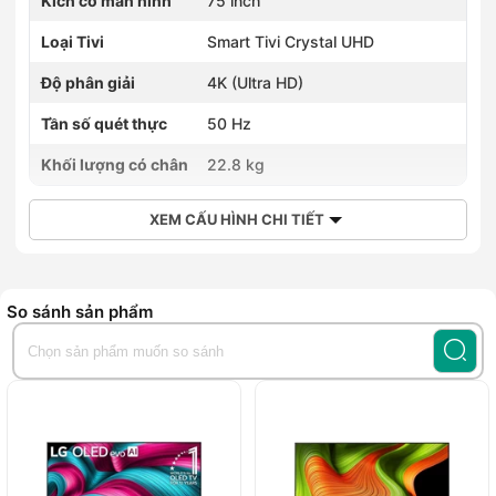
Kích cỡ màn hình
75 inch
Loại Tivi
Smart Tivi Crystal UHD
Độ phân giải
4K (Ultra HD)
Tần số quét thực
50 Hz
Khối lượng có chân
22.8 kg
XEM CẤU HÌNH CHI TIẾT
So sánh sản phẩm