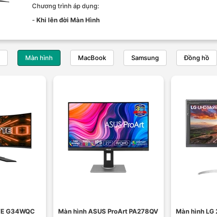
Chương trình áp dụng:
-
Khi lên đời Màn Hình
Màn hình
MacBook
Samsung
Đồng hồ
TE G34WQC
Màn hình ASUS ProArt PA278QV
Màn hình LG