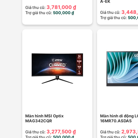
A-EK
3,781,000 ₫
Giá thu cũ:
3,448
Giá thu cũ:
Trợ giá thu cũ:
500,000 ₫
Trợ giá thu cũ:
500,
Màn hình MSI Optix
Màn hình di động 
MAG342CQR
16MR70.ASDA5
3,277,500 ₫
2,973,
Giá thu cũ:
Giá thu cũ:
Trợ giá thu cũ:
500,000 ₫
Trợ giá thu cũ:
500,