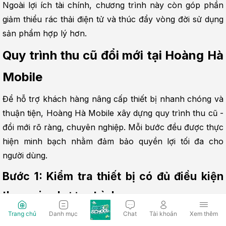
Ngoài lợi ích tài chính, chương trình này còn góp phần 
giảm thiểu rác thải điện tử và thúc đẩy vòng đời sử dụng 
sản phẩm hợp lý hơn.
Quy trình thu cũ đổi mới tại Hoàng Hà 
Mobile
Để hỗ trợ khách hàng nâng cấp thiết bị nhanh chóng và 
thuận tiện, Hoàng Hà Mobile xây dựng quy trình thu cũ - 
đổi mới rõ ràng, chuyên nghiệp. Mỗi bước đều được thực 
hiện minh bạch nhằm đảm bảo quyền lợi tối đa cho 
người dùng.
Bước 1: Kiểm tra thiết bị có đủ điều kiện 
tham gia chương trình
Trang chủ
Danh mục
Chat
Tài khoản
Xem thêm
Nhân viên sẽ hỗ trợ kiểm tra xem thiết bị bạn đang sử 