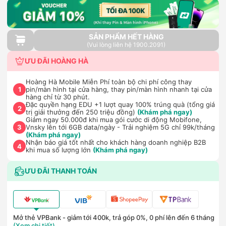
SẢN PHẨM HẾT HÀNG
(Vui lòng liên hệ 1900.2091)
ƯU ĐÃI HOÀNG HÀ
Hoàng Hà Mobile Miễn Phí toàn bộ chi phí công thay
pin/màn hình tại cửa hàng, thay pin/màn hình nhanh tại cửa
1
hàng chỉ từ 30 phút.
Đặc quyền hạng EDU +1 lượt quay 100% trúng quà (tổng giá
2
trị giải thưởng đến 250 triệu đồng)
(Khám phá ngay)
Giảm ngay 50.000đ khi mua gói cước di động Mobifone,
Vnsky lên tới 6GB data/ngày - Trải nghiệm 5G chỉ 99k/tháng
3
(Khám phá ngay)
Nhận báo giá tốt nhất cho khách hàng doanh nghiệp B2B
4
khi mua số lượng lớn
(Khám phá ngay)
ƯU ĐÃI THANH TOÁN
Mở thẻ VPBank - giảm tới 400k, trả góp 0%, 0 phí lên đến 6 tháng
(Xem chi tiết)