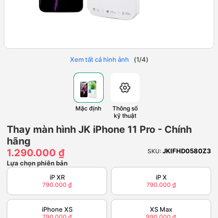
Xem tất cả hình ảnh
(
1
/
4
)
Mặc định
Thông số
kỹ thuật
Thay màn hình JK iPhone 11 Pro - Chính
hãng
1.290.000 ₫
JKIFHD0580Z3
SKU:
Lựa chọn phiên bản
iP XR
iP X
790.000 ₫
790.000 ₫
iPhone XS
XS Max
790.000 ₫
990.000 ₫