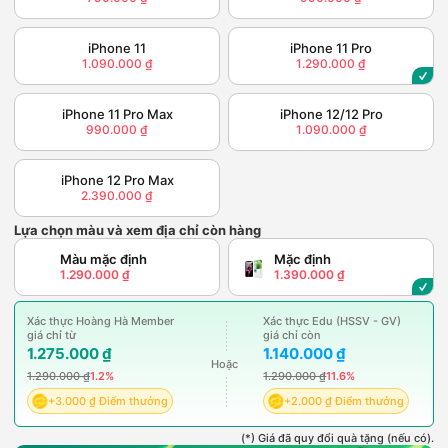
iPhone 11
iPhone 11 Pro
1.090.000 ₫
1.290.000 ₫
iPhone 11 Pro Max
iPhone 12/12 Pro
990.000 ₫
1.090.000 ₫
iPhone 12 Pro Max
2.390.000 ₫
Lựa chọn màu và xem địa chỉ còn hàng
Màu mặc định
Mặc định
1.290.000 ₫
1.390.000 ₫
Xác thực Hoàng Hà Member
Xác thực Edu (HSSV - GV)
giá chỉ từ
giá chỉ còn
1.275.000 ₫
1.140.000 ₫
Hoặc
1.290.000 ₫
1.2%
1.290.000 ₫
11.6%
+3.000 ₫ Điểm thưởng
+2.000 ₫ Điểm thưởng
(*) Giá đã quy đổi quà tặng (nếu có).