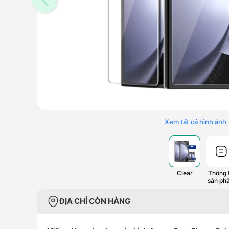
Xem tất cả hình ảnh
Clear
Thông t
sản ph
ĐỊA CHỈ CÒN HÀNG