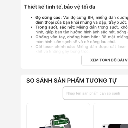
Thiết kế tinh tế, bảo vệ tối đa
Độ cứng cao:
Với độ cứng 9H, miếng dán cường
điện thoại của bạn khỏi những va đập, trầy xước
Trong suốt, sắc nét:
Miếng dán trong suốt, khô
hình, giúp bạn tận hưởng hình ảnh sắc nét, sống
Chống vân tay, chống bám bẩn:
Bề mặt miếng 
màn hình luôn sạch sẽ và dễ dàng lau chùi.
Cắt laser chính xác:
Miếng dán được cắt laser 
khít và không gây bong tróc.
XEM TOÀN BỘ BÀI V
Những lợi ích khi sử dụng Miếng dán c
Glass
Bảo vệ màn hình:
Ngăn chặn các vết xước, va đậ
SO SÁNH SẢN PHẨM TƯƠNG TỰ
Tăng độ bền:
Giúp màn hình điện thoại của bạn b
Giữ màn hình luôn sạch sẽ:
Nhờ lớp phủ chống v
Dễ dàng lắp đặt:
Miếng dán dễ dàng lắp đặt tại n
Miếng dán cường lực màn hình Araree Core Glass
là
màn hình chiếc Samsung Galaxy Z Fold 4/Z Fold 5 của 
tế, sản phẩm này sẽ giúp bạn yên tâm hơn khi sử dụng 