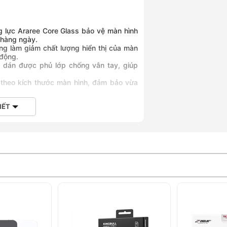
 lực Araree Core Glass bảo vệ màn hình
 hàng ngày.
ng làm giảm chất lượng hiển thị của màn
 động.
dán được phủ lớp chống vân tay, giúp
theo kích thước màn hình, đảm bảo vừa
IẾT
ường lực màn hình Araree Core
p làm hỏng màn hình.
ền bỉ hơn.
ân tay.
hà.
 một phụ kiện không thể thiếu để bảo vệ
bạn. Với chất lượng cao và thiết kế tinh
điện thoại.