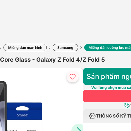
Miếng dán màn hình
Samsung
Miếng dán cường lực màn 
ore Glass - Galaxy Z Fold 4/Z Fold 5
Sản phẩm ng
Vui lòng chọn mua sả
THÔNG SỐ KỸ 