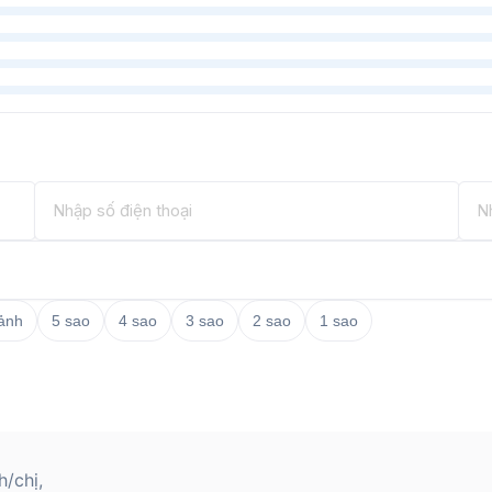
 ảnh
5 sao
4 sao
3 sao
2 sao
1 sao
/chị,