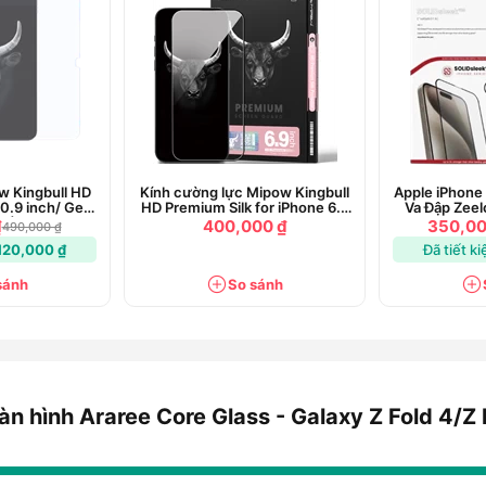
w Kingbull HD
Kính cường lực Mipow Kingbull
Apple iPhone
10.9 inch/ Gen
HD Premium Silk for iPhone 6.9
Va Đập Zeelo
16)
inch 2024
C
₫
400,000 ₫
350,00
490,000 ₫
120,000 ₫
Đã tiết k
sánh
So sánh
n hình Araree Core Glass - Galaxy Z Fold 4/Z 