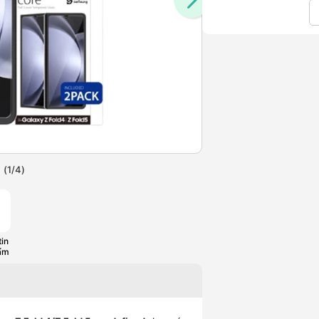
(
1
/
4
)
in
ẩm