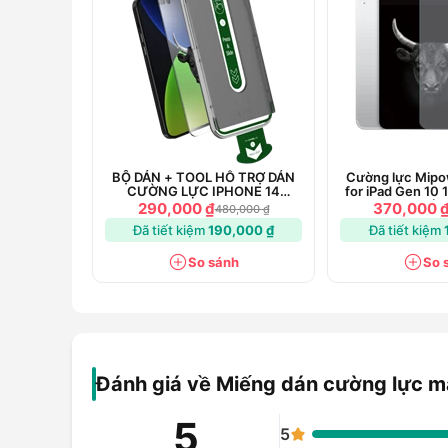
BỘ DÁN + TOOL HỖ TRỢ DÁN
Cường lực Mipo
CƯỜNG LỰC IPHONE 14
for iPad Gen 10 
MIPOW KINGBULL PREMIUM
11 (A
290,000 ₫
370,000 
480,000 ₫
Đã tiết kiệm
190,000 ₫
Đã tiết kiệm
So sánh
So 
Đánh giá về Miếng dán cường lực mà
5
5