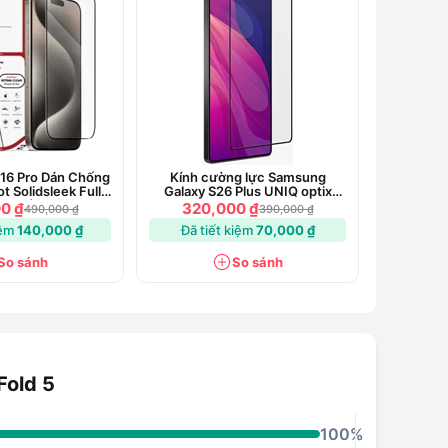
 16 Pro Dán Chống
Kính cường lực Samsung
t Solidsleek Full
Galaxy S26 Plus UNIQ optix
ao Cấp
covex vivid
0 ₫
320,000 ₫
490,000 ₫
390,000 ₫
iệm
140,000 ₫
Đã tiết kiệm
70,000 ₫
So sánh
So sánh
Fold 5
100%