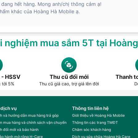
 đang hết hàng. Mong anh/chị thông cảm ạ!
hẩm khác của Hoàng Hà Mobile ạ.
i nghiệm mua sắm 5T tại Hoàn
 - HSSV
Thu cũ đổi mới
Thanh to
g tới 5%
Thu cũ giá cao, trợ giá lên đời
D
 dịch vụ
Thông tin liên hệ
h và hướng dẫn mua hàng trả góp
Giới thiệu về Hoàng Hà Moblie
n mua hàng và chính sách vận chuyển
Thông tin các trang TMĐT
h đổi mới và bảo hành
Chăm sóc khách hàng
bảo hành mở rộng H-Care
Dịch vụ sửa chữa Hoàng Hà Care