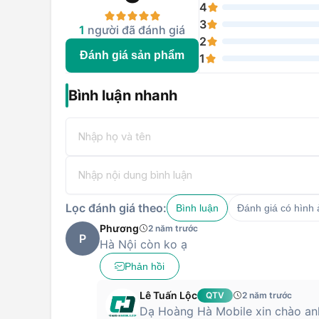
4
3
1
người đã đánh giá
2
Đánh giá sản phẩm
1
Bình luận nhanh
Lọc đánh giá theo:
Bình luận
Đánh giá có hình
Phương
2 năm trước
P
Hà Nội còn ko ạ
Phản hồi
Lê Tuấn Lộc
QTV
2 năm trước
Dạ Hoàng Hà Mobile xin chào anh