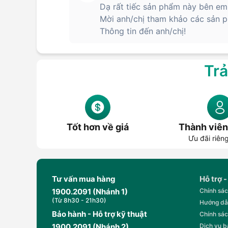
Dạ rất tiếc sản phẩm này bên em
Mời anh/chị tham khảo các sản p
Thông tin đến anh/chị!
Trả
Tốt hơn về giá
Thành viên
Ưu đãi riên
Tư vấn mua hàng
Hỗ trợ -
1900.2091 (Nhánh 1)
Chính sác
(Từ 8h30 - 21h30)
Hướng dẫ
Bảo hành - Hỗ trợ kỹ thuật
Chính sác
1900.2091 (Nhánh 2)
Dịch vụ 