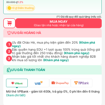
80.000 ₫
1.2%
+0 ₫ Điểm thưởng
(*) Giá đã quy đổi quà tặng (nếu có).
MUA NGAY
(Giao tận nhà hoặc nhận tại cửa hàng)
ƯU ĐÃI HOÀNG HÀ
Ưu đãi Chào Hè, mua phụ kiện giảm đến 20%
(Khám phá
1
ngay)
Đặc quyền hạng EDU +1 lượt quay 100% trúng quà (tổng giá
2
trị giải thưởng đến 250 triệu đồng)
(Khám phá ngay)
Nhận báo giá tốt nhất cho khách hàng doanh nghiệp B2B
3
khi mua số lượng lớn
(Khám phá ngay)
ƯU ĐÃI THANH TOÁN
Mở thẻ VPBank - giảm tới 400k, trả góp 0%, 0 phí lên đến 6 tháng
(Xem chi tiết)