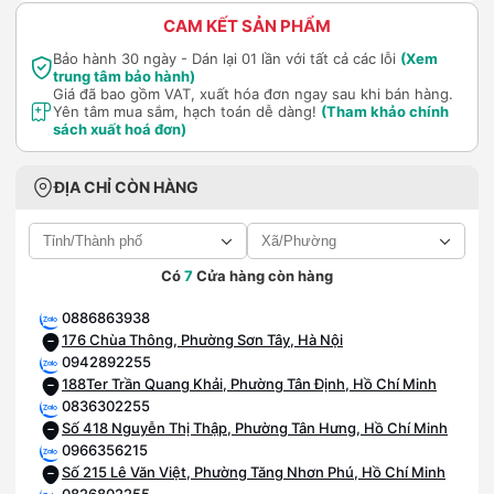
CAM KẾT SẢN PHẨM
Bảo hành 30 ngày - Dán lại 01 lần với tất cả các lỗi
(Xem
trung tâm bảo hành)
Giá đã bao gồm VAT, xuất hóa đơn ngay sau khi bán hàng.
Yên tâm mua sắm, hạch toán dễ dàng!
(Tham khảo chính
sách xuất hoá đơn)
ĐỊA CHỈ CÒN HÀNG
Có
7
Cửa hàng còn hàng
0886863938
176 Chùa Thông, Phường Sơn Tây, Hà Nội
0942892255
188Ter Trần Quang Khải, Phường Tân Định, Hồ Chí Minh
0836302255
Số 418 Nguyễn Thị Thập, Phường Tân Hưng, Hồ Chí Minh
0966356215
Số 215 Lê Văn Việt, Phường Tăng Nhơn Phú, Hồ Chí Minh