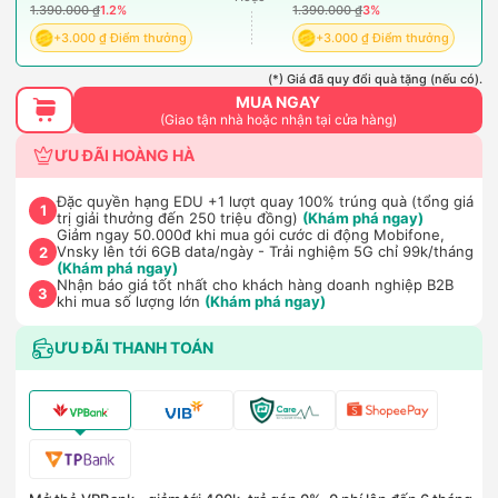
1.390.000 ₫
1.2%
1.390.000 ₫
3%
+3.000 ₫ Điểm thưởng
+3.000 ₫ Điểm thưởng
(*) Giá đã quy đổi quà tặng (nếu có).
MUA NGAY
(Giao tận nhà hoặc nhận tại cửa hàng)
ƯU ĐÃI HOÀNG HÀ
Đặc quyền hạng EDU +1 lượt quay 100% trúng quà (tổng giá
1
trị giải thưởng đến 250 triệu đồng)
(Khám phá ngay)
Giảm ngay 50.000đ khi mua gói cước di động Mobifone,
Vnsky lên tới 6GB data/ngày - Trải nghiệm 5G chỉ 99k/tháng
2
(Khám phá ngay)
Nhận báo giá tốt nhất cho khách hàng doanh nghiệp B2B
3
khi mua số lượng lớn
(Khám phá ngay)
ƯU ĐÃI THANH TOÁN