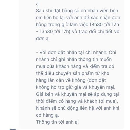
Tai nghe SoundPEATS Air 5 hỗ trợ kết nối đa
ạ.
điểm
Sau khi đặt hàng sẽ có nhân viên bên
em liên hệ lại với anh để xác nhận đơn
Soundpeats Air 5 có hầu hết các tính năng cốt lõi mà bạn có
thể muốn từ một cặp tai nghe nhét tai. Đặc biệt là kết nối Đa
hàng trong giờ làm việc (8h30 tới 12h
điểm với công nghệ Bluetooth 5.4, giúp bạn kết nối hai thiết
- 13h30 tới 17h) và trao đổi chi tiết về
bị Bluetooth và chuyển đổi giữa chúng.
đơn ạ.
Tai nghe Bluetooth SoundPEATS Air 5 ra
- Với đơn đặt nhận tại chi nhánh: Chi
mắt vào thời gian nào?
nhánh chỉ ghi nhận thông tin muốn
Ra mắt vào năm 2024, SoundPEATS Air 5 là một sự lựa chọn
mua của khách hàng và kiểm tra có
đáng cân nhắc nếu bạn muốn có một chiếc tai nghe nhét tai
thể điều chuyển sản phẩm từ kho
có kết nối Bluetooth mới nhất với độ ổn định cao hơn và khả
hàng lân cận về không (đơn đặt
năng cách ly tiếng ồn thụ động.
không hỗ trợ giữ giá và khuyến mại.
Giá bán và khuyến mại sẽ áp dụng tại
thời điểm có hàng và khách tới mua).
Giá của tai nghe Bluetooth SoundPEATS
Nhánh sẽ chủ động liên hệ với anh khi
Air 5 như thế nào?
có hàng ạ.
Thông tin tới anh ạ!
Hiện nay, SoundPEATS Air 5 đang được trưng bày và bán tại
hệ thống của Hoàng Hà Mobile với mức giá cực kỳ ưu đãi,