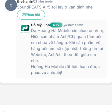
the hanh
2 năm trước
t
phù hợp với túi tiền và đáp ứng nhu cầu của đông đảo người
SoundPEATS Air5 toi lay o van dinh nhe
dùng.
Phản hồi
Mua tai nghe Bluetooth SoundPEATS Air
Đỗ Mỹ Linh
5 chính hãng tại Hoàng Hà
QTV
2 năm trước
Dạ Hoàng Hà Mobile xin chào anh/chị,
Nếu bạn đang cân nhắc sở hữu một chiếc tai nghe có thiết
Hiện sản phẩm Anh/Chị quan tâm bên
kế đẹp và tích hợp nhiều công nghệ hiện đại để mang đến
em chưa về hàng ạ. Khi sản phẩm về
một tầng âm thanh tuyệt vời, thì đừng bỏ qua SoundPEATS
hàng bên em sẽ cập nhật thông tin tại
Air 5 đang được bày bán tại Hoàng Hà Mobile.
Website, Anh/chị theo dõi giúp em
nhé.
Mua sắm tại Hoàng Hà Mobile ngay hôm nay để không bỏ lỡ
những chương trình ưu đãi và khuyến mãi hấp dẫn. Đồng
Hoàng Hà Mobile rất hân hạnh được
thời, khách hàng sẽ được đảm bảo về chất lượng sản phẩm
phục vụ anh/chị!
với chương trình bảo hành chính hãng và chính sách đổi trả
hợp lý.