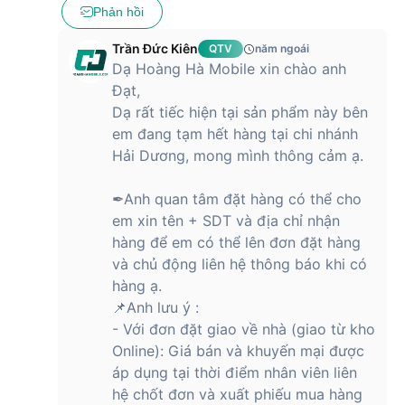
động cho chiếc tai nghe nhét tai tầm trung này. Nền tảng này
Phản hồi
cung cấp một cách độc đáo để các OEM âm thanh phân biệt
và đẩy nhanh thời gian đưa ra thị trường với khả năng truy
Trần Đức Kiên
QTV
năm ngoái
cập và hỗ trợ chưa từng có cho các tính năng sáng tạo bao
Dạ Hoàng Hà Mobile xin chào anh
gồm AI, tăng cường thính lực, khử tiếng vang và khử tiếng
Đạt,
ồn, và âm thanh không gian, thông qua Chương trình mở
Dạ rất tiếc hiện tại sản phẩm này bên
rộng giọng nói và âm nhạc của Qualcomm.
em đang tạm hết hàng tại chi nhánh
Nền tảng chế độ kép này với chức năng Bluetooth 5.4 tích
Hải Dương, mong mình thông cảm ạ.
hợp những tính năng tốt nhất của LE Audio và Bluetooth cổ
điển để hỗ trợ việc áp dụng LE Audio và khả năng phát âm
✒Anh quan tâm đặt hàng có thể cho
thanh Auracast, Unicast Voice, Unicast Music và Gaming.
em xin tên + SDT và địa chỉ nhận
hàng để em có thể lên đơn đặt hàng
Thời lượng PIN là một thông số ấn tượng cho
và chủ động liên hệ thông báo khi có
người dùng
hàng ạ.
SoundPEATS Air 5 là tai nghe chống ồn kích thước nhỏ với
📌Anh lưu ý :
dung lượng PIN lớn kéo dài 6 giờ, và bạn có đến 30 giờ bên
- Với đơn đặt giao về nhà (giao từ kho
trong hộp sạc với tốc độ sạc khá.
Online): Giá bán và khuyến mại được
áp dụng tại thời điểm nhân viên liên
hệ chốt đơn và xuất phiếu mua hàng