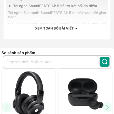
Tai nghe SoundPEATS Air 5 hỗ trợ kết nối đa điểm
Tai nghe Bluetooth SoundPEATS Air 5 ra mắt vào thời gian
nào?
Giá của tai nghe Bluetooth SoundPEATS Air 5 như thế
nào?
XEM TOÀN BỘ BÀI VIẾT
Mua tai nghe Bluetooth SoundPEATS Air 5 chính hãng tại
Hoàng Hà
Tai nghe Bluetooth
SoundPEATS Air 5
là một cặp
tai nghe
So sánh sản phẩm
không dây có chất lượng âm thanh tuyệt vời. Tai nghe bao
gồm trình điều khiển 13mm tạo âm thanh mạnh mẽ và cân
bằng. Tai nghe cũng được hỗ trợ Qualcomm, cho phép âm
thanh Bluetooth có độ phân giải cao. Công nghệ Bluetooth
5.4 đảm bảo kết nối ổn định và nhanh chóng. Tai nghe
SoundPEATS Air 5 còn có công nghệ giảm tiếng ồn và 6 mic
giúp giảm tiếng ồn xung quanh và cải thiện độ rõ của giọng
nói. Đây là một lựa chọn tuyệt vời cho những khách hàng
đang tìm kiếm trải nghiệm nghe chất lượng cao, được cá
nhân hóa.