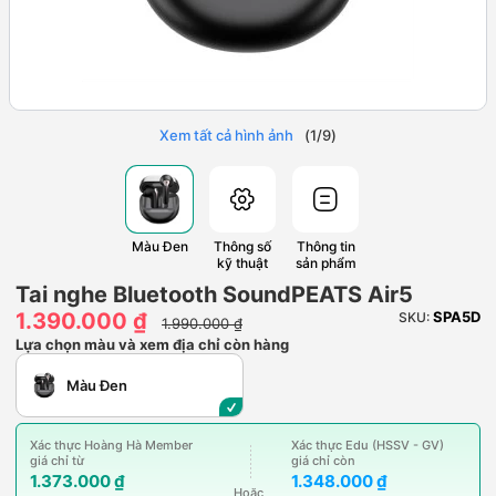
Xem tất cả hình ảnh
(
1
/
9
)
Màu Đen
Thông số
Thông tin
kỹ thuật
sản phẩm
Tai nghe Bluetooth SoundPEATS Air5
1.390.000 ₫
SPA5D
SKU:
1.990.000 ₫
Lựa chọn màu và xem địa chỉ còn hàng
Màu Đen
Xác thực Hoàng Hà Member
Xác thực Edu (HSSV - GV)
giá chỉ từ
giá chỉ còn
1.373.000 ₫
1.348.000 ₫
Hoặc