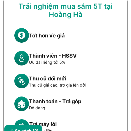
Trải nghiệm mua sắm 5T tại
Hoàng Hà
Tốt hơn về giá
Thành viên - HSSV
Ưu đãi riêng tới 5%
Thu cũ đổi mới
Thu cũ giá cao, trợ giá lên đời
Thanh toán - Trả góp
Dễ dàng
Trả máy lỗi
So sánh
(2)
Đổi máy liền