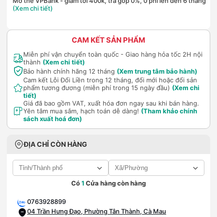
Mở thẻ VPBank - giảm tới 400k, trả góp 0%, 0 phí lên đến 6 tháng
(Xem chi tiết)
CAM KẾT SẢN PHẨM
Miễn phí vận chuyển toàn quốc - Giao hàng hỏa tốc 2H nội
thành
(Xem chi tiết)
Bảo hành chính hãng 12 tháng
(Xem trung tâm bảo hành)
Cam kết Lỗi Đổi Liền trong 12 tháng, đổi mới hoặc đổi sản
phẩm tương đương (miễn phí trong 15 ngày đầu)
(Xem chi
tiết)
Giá đã bao gồm VAT, xuất hóa đơn ngay sau khi bán hàng.
Yên tâm mua sắm, hạch toán dễ dàng!
(Tham khảo chính
sách xuất hoá đơn)
ĐỊA CHỈ CÒN HÀNG
Có
1
Cửa hàng còn hàng
0763928899
04 Trần Hưng Đạo, Phường Tân Thành, Cà Mau