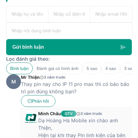
Gửi bình luận
Lọc đánh giá theo:
Bình luận
Đánh giá có hình ảnh
5 sao
4 sao
3 sao
Mr Thiện
3 năm trước
M
Thay pin nay cho IP 11 pro max thì có báo bảo
trì pin đúng không bạn?
Phản hồi
Minh Châu
QTV
3 năm trước
Dạ Hoàng Hà Mobile xin chào anh
Thiện,
Hiện tại khi thay Pin linh kiện của bên