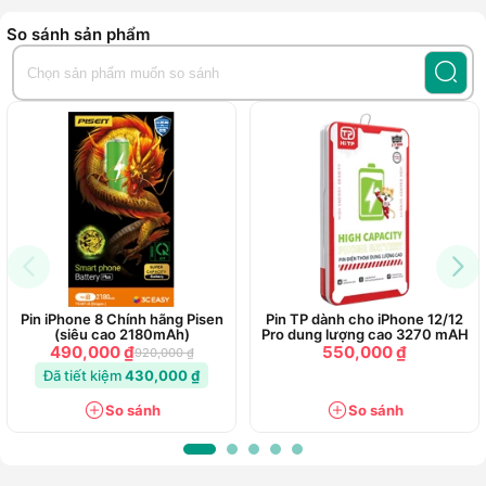
Tiếp theo, sử dụng điện thoại cạn kiệt hoàn toàn quá trình
So sánh sản phẩm
sạc của pin cho đến khi điện thoại bị sập nguồn do pin yếu.
Cuối cùng, sạc đầy lại 100% pin một lần nữa.
Sau các bước này, pin của bạn sẽ được hiệu chuẩn hoàn
toàn và sẽ hoạt động tối ưu bất kể nó được sạc như thế nào
Pin iPhone 8 Chính hãng Pisen
Pin TP dành cho iPhone 12/12
(siêu cao 2180mAh)
Pro dung lượng cao 3270 mAH
490,000 ₫
550,000 ₫
920,000 ₫
Đã tiết kiệm
430,000 ₫
So sánh
So sánh