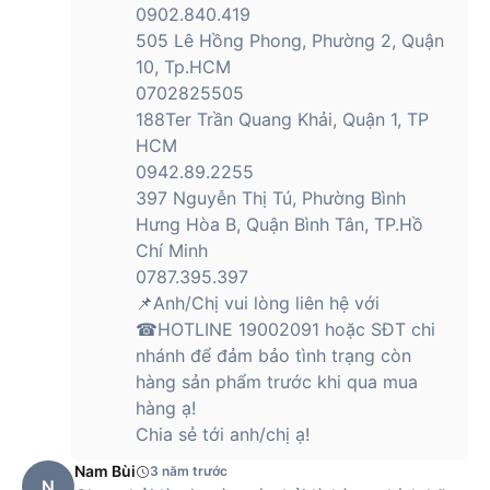
0902.840.419
505 Lê Hồng Phong, Phường 2, Quận
10, Tp.HCM
0702825505
188Ter Trần Quang Khải, Quận 1, TP
HCM
0942.89.2255
397 Nguyễn Thị Tú, Phường Bình
Hưng Hòa B, Quận Bình Tân, TP.Hồ
Chí Minh
0787.395.397
📌Anh/Chị vui lòng liên hệ với
☎HOTLINE 19002091 hoặc SĐT chi
nhánh để đảm bảo tình trạng còn
hàng sản phẩm trước khi qua mua
hàng ạ!
Chia sẻ tới anh/chị ạ!
Nam Bùi
3 năm trước
N