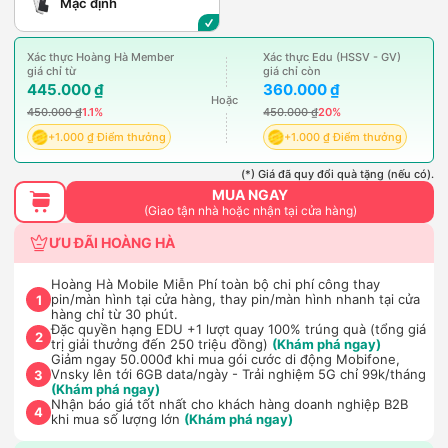
Mặc định
Xác thực Hoàng Hà Member
Xác thực Edu (HSSV - GV)
giá chỉ từ
giá chỉ còn
445.000 ₫
360.000 ₫
Hoặc
450.000 ₫
1.1%
450.000 ₫
20%
+1.000 ₫ Điểm thưởng
+1.000 ₫ Điểm thưởng
(*) Giá đã quy đổi quà tặng (nếu có).
MUA NGAY
(Giao tận nhà hoặc nhận tại cửa hàng)
ƯU ĐÃI HOÀNG HÀ
Hoàng Hà Mobile Miễn Phí toàn bộ chi phí công thay
pin/màn hình tại cửa hàng, thay pin/màn hình nhanh tại cửa
1
hàng chỉ từ 30 phút.
Đặc quyền hạng EDU +1 lượt quay 100% trúng quà (tổng giá
2
trị giải thưởng đến 250 triệu đồng)
(Khám phá ngay)
Giảm ngay 50.000đ khi mua gói cước di động Mobifone,
Vnsky lên tới 6GB data/ngày - Trải nghiệm 5G chỉ 99k/tháng
3
(Khám phá ngay)
Nhận báo giá tốt nhất cho khách hàng doanh nghiệp B2B
4
khi mua số lượng lớn
(Khám phá ngay)