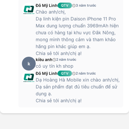
Đỗ Mỹ Linh
QTV
3 năm trước
Chào anh/chị,
Dạ linh kiện pin Daison iPhone 11 Pro
Max dung lượng chuẩn 3969mAh hiện
chưa có hàng tại khu vực Đắk Nông,
mong mình thông cảm và tham khảo
hãng pin khác giúp em ạ.
Chia sẻ tới anh/chị ạ!
kiều anh
2 năm trước
k
có uy tín kh shop
Đỗ Mỹ Linh
QTV
2 năm trước
Dạ Hoàng Hà Mobile xin chào anh/chị,
Dạ sản phẩm đạt đủ tiêu chuẩn để sử
dụng ạ.
Chia sẻ tới anh/chị ạ!