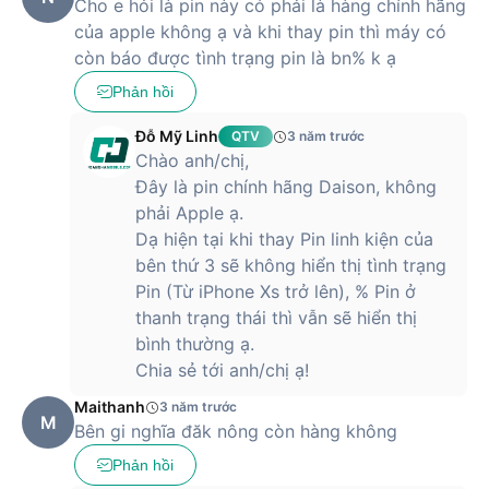
Cho e hỏi là pin này có phải là hàng chính hãng
của apple không ạ và khi thay pin thì máy có
còn báo được tình trạng pin là bn% k ạ
Phản hồi
Đỗ Mỹ Linh
QTV
3 năm trước
Chào anh/chị,
Đây là pin chính hãng Daison, không
phải Apple ạ.
Dạ hiện tại khi thay Pin linh kiện của
bên thứ 3 sẽ không hiển thị tình trạng
Pin (Từ iPhone Xs trở lên), % Pin ở
thanh trạng thái thì vẫn sẽ hiển thị
bình thường ạ.
Chia sẻ tới anh/chị ạ!
Maithanh
3 năm trước
M
Bên gi nghĩa đăk nông còn hàng không
Phản hồi