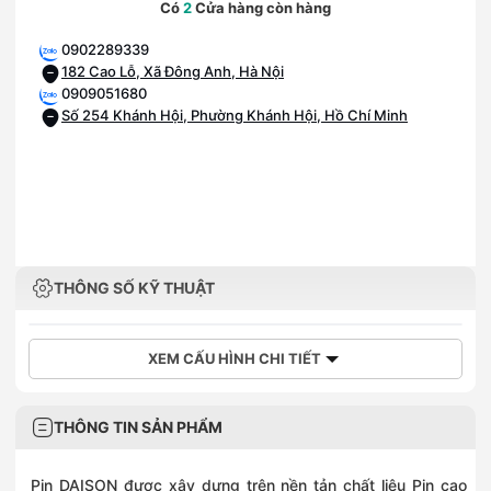
Có
2
Cửa hàng còn hàng
0902289339
182 Cao Lỗ, Xã Đông Anh, Hà Nội
0909051680
Số 254 Khánh Hội, Phường Khánh Hội, Hồ Chí Minh
THÔNG SỐ KỸ THUẬT
XEM CẤU HÌNH CHI TIẾT
THÔNG TIN SẢN PHẨM
Pin DAISON được xây dựng trên nền tản chất liệu Pin cao