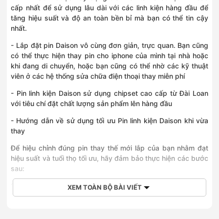
cấp nhất để sử dụng lâu dài với các linh kiện hàng đầu để
tăng hiệu suất và độ an toàn bền bỉ mà bạn có thể tin cậy
nhất.
- Lắp đặt pin Daison vô cùng đơn giản, trực quan. Bạn cũng
có thể thực hiện thay pin cho iphone của mình tại nhà hoặc
khi đang di chuyển, hoặc bạn cũng có thể nhờ các kỹ thuật
viên ở các hệ thống sửa chữa điện thoại thay miễn phí
- Pin linh kiện Daison sử dụng chipset cao cấp từ Đài Loan
với tiêu chí đặt chất lượng sản phẩm lên hàng đầu
- Hướng dẫn về sử dụng tối ưu Pin linh kiện Daison khi vừa
thay
Để hiệu chỉnh đúng pin thay thế mới lắp của bạn nhằm đạt
hiệu suất và tuổi thọ tối ưu, hãy đảm bảo thực hiện các bước
sau:
Đầu tiên, cắm điện và sạc điện thoại đến 100%.
XEM TOÀN BỘ BÀI VIẾT
Thứ hai, cho phép điện thoại tiếp tục sạc ở mức 100% trong
ít nhất 2 giờ nữa.