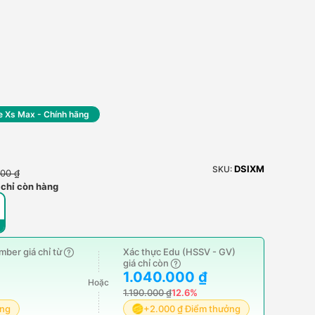
e Xs Max - Chính hãng
DSIXM
SKU:
000 ₫
 chỉ còn hàng
ber giá chỉ từ
Xác thực Edu (HSSV - GV)
giá chỉ còn
1.040.000 ₫
Hoặc
1.190.000 ₫
12.6%
ởng
+2.000 ₫ Điểm thưởng