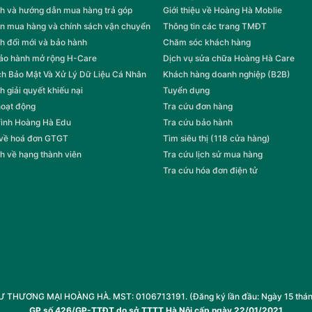
h và hướng dẫn mua hàng trả góp
Giới thiệu về Hoàng Hà Moblie
n mua hàng và chính sách vận chuyển
Thông tin các trang TMĐT
h đổi mới và bảo hành
Chăm sóc khách hàng
bảo hành mở rộng H-Care
Dịch vụ sửa chữa Hoàng Hà Care
h Bảo Mật Và Xử Lý Dữ Liệu Cá Nhân
Khách hàng doanh nghiệp (B2B)
h giải quyết khiếu nại
Tuyển dụng
hoạt động
Tra cứu đơn hàng
rình Hoàng Hà Edu
Tra cứu bảo hành
 về hoá đơn GTGT
Tìm siêu thị (118 cửa hàng)
h về hạng thành viên
Tra cứu lịch sử mua hàng
Tra cứu hóa đơn điện tử
HƯƠNG MẠI HOÀNG HÀ. MST: 0106713191. (Đăng ký lần đầu: Ngày 15 tháng 1
GP số 426/GP-TTĐT do sở TTTT Hà Nội cấp ngày 22/01/2021