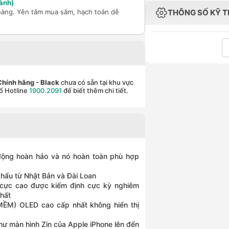
ành)
hàng. Yên tâm mua sắm, hạch toán dễ
THÔNG SỐ KỸ 
 Chính hãng
- Black
chưa có sẵn tại khu vực
ố Hotline
1900.2091
để biết thêm chi tiết.
ộng hoàn hảo và nó hoàn toàn phù hợp
hẩu từ Nhật Bản và Đài Loan
g cực cao được kiểm định cực kỳ nghiêm
hất
ỀM) OLED cao cấp nhất không hiển thị
hư màn hình Zin của Apple iPhone lên đến