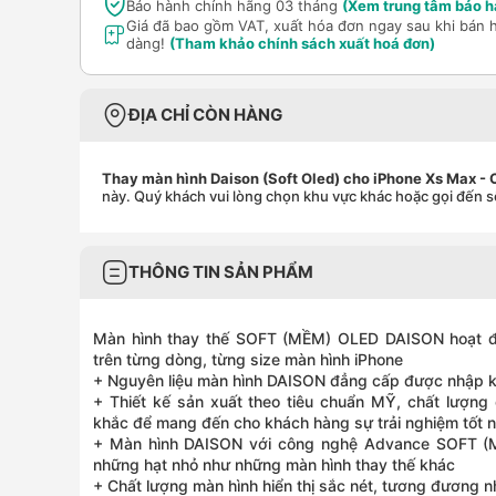
Bảo hành chính hãng 03 tháng
(Xem trung tâm bảo h
Giá đã bao gồm VAT, xuất hóa đơn ngay sau khi bán 
dàng!
(Tham khảo chính sách xuất hoá đơn)
ĐỊA CHỈ CÒN HÀNG
Thay màn hình Daison (Soft Oled) cho iPhone Xs Max -
này. Quý khách vui lòng chọn khu vực khác hoặc gọi đến s
THÔNG TIN SẢN PHẨM
Màn hình thay thế SOFT (MỀM) OLED DAISON hoạt đ
trên từng dòng, từng size màn hình iPhone
+ Nguyên liệu màn hình DAISON đẳng cấp được nhập k
+ Thiết kế sản xuất theo tiêu chuẩn MỸ, chất lượn
khắc để mang đến cho khách hàng sự trải nghiệm tốt n
+ Màn hình DAISON với công nghệ Advance SOFT (M
những hạt nhỏ như những màn hình thay thế khác
+ Chất lượng màn hình hiển thị sắc nét, tương đương n