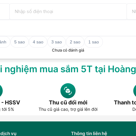
 ảnh
5 sao
4 sao
3 sao
2 sao
1 sao
Chưa có đánh giá
i nghiệm mua sắm 5T tại Hoàn
 - HSSV
Thu cũ đổi mới
Thanh to
g tới 5%
Thu cũ giá cao, trợ giá lên đời
D
 dịch vụ
Thông tin liên hệ