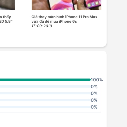
o thấy
Giá thay màn hình iPhone 11 Pro Max
ED 5.8″
vừa đủ để mua iPhone 6s
17-09-2019
100%
0%
0%
0%
0%