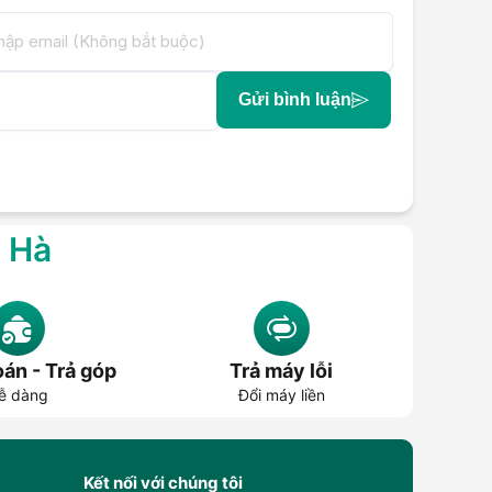
Gửi bình luận
g Hà
án - Trả góp
Trả máy lỗi
ễ dàng
Đổi máy liền
Kết nối với chúng tôi