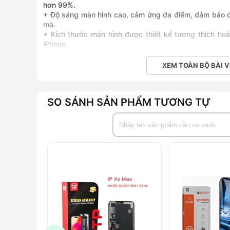
hơn 99%.
+ Độ sáng màn hình cao, cảm ứng đa điểm, đảm bảo 
mà.
+ Kích thước màn hình được thiết kế tương thích hoà
iPhone.
XEM TOÀN BỘ BÀI V
SO SÁNH SẢN PHẨM TƯƠNG TỰ