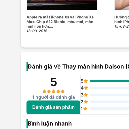
Apple ra mắt iPhone Xs và iPhone Xs
Hướng d
Max: Chip A12 Bionic, màu mới, màn
hình iP
hình lớn hơn,…
15-08-2
13-09-2018
Đánh giá về Thay màn hình Daison (
5
5
4
3
1
người đã đánh giá
2
Đánh giá sản phẩm
1
Bình luận nhanh