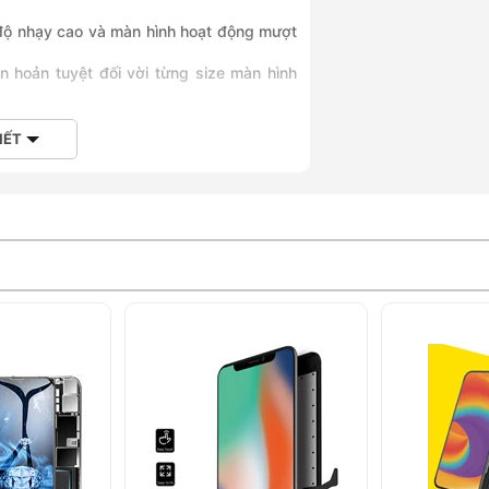
độ nhạy cao và màn hình hoạt động mượt
n hoản tuyệt đối vời từng size màn hình
IẾT