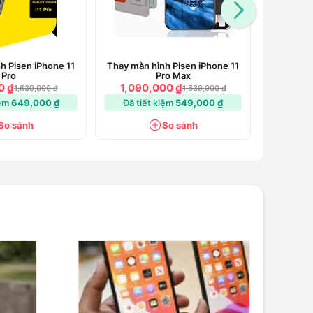
h Pisen iPhone 11
Thay màn hình Pisen iPhone 11
Thay mà
Pro
Pro Max
0 ₫
1,090,000 ₫
1,150
1,639,000 ₫
1,639,000 ₫
iệm
649,000 ₫
Đã tiết kiệm
549,000 ₫
Đã tiế
So sánh
So sánh