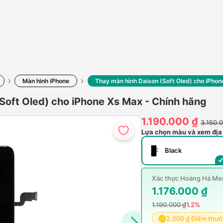
Màn hình iPhone
Thay màn hình Daison (Soft Oled) cho iPhon
Soft Oled) cho iPhone Xs Max - Chính hãng
1.190.000 ₫
3.150.
Lựa chọn màu và xem địa
Black
Xác thực Hoàng Hà Mem
1.176.000 ₫
1.190.000 ₫
1.2%
2.000 ₫ Điểm thư