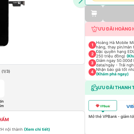
ƯU ĐÃI HOÀNG 
Hoàng Hà Mobile Miễ
1
hàng, thay pin/màn 
Đặc quyền hạng EDU 
2
250 triệu đồng)
(Kh
Giảm ngay 50.000đ k
3
data/ngày - Trải ng
Nhận báo giá tốt nh
(
1
/
3
)
4
(Khám phá ngay)
ƯU ĐÃI THANH 
in
ẩm
Mở thẻ VPBank - giảm tới
PHẨM
2H nội thành
(Xem chi tiết)