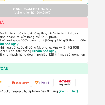
SẢN PHẨM HẾT HÀNG
(Vui lòng liên hệ 1900.2091)
HÀ
n Phí toàn bộ chi phí công thay pin/màn hình tại cửa
hình nhanh tại cửa hàng chỉ từ 30 phút.
+1 lượt quay 100% trúng quà (tổng giá trị giải thưởng đến
ám phá ngay)
hi mua gói cước di động Mobifone, Vnsky lên tới 6GB
hiệm 5G chỉ 99k/tháng
(Khám phá ngay)
ất cho khách hàng doanh nghiệp B2B khi mua số lượng lớn
TOÁN
 400k, trả góp 0%, 0 phí lên đến 6 tháng
(Xem chi tiết)