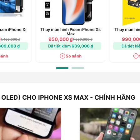
isen iPhone Xr
Thay màn hình Pisen iPhone Xs
Thay màn hìn
Max
₫
950,000 ₫
990,00
1,459,000 ₫
1,589,000 ₫
309,000 ₫
Đã tiết kiệm
639,000 ₫
Đã tiết k
sánh
So sánh
 OLED) CHO IPHONE XS MAX - CHÍNH HÃNG