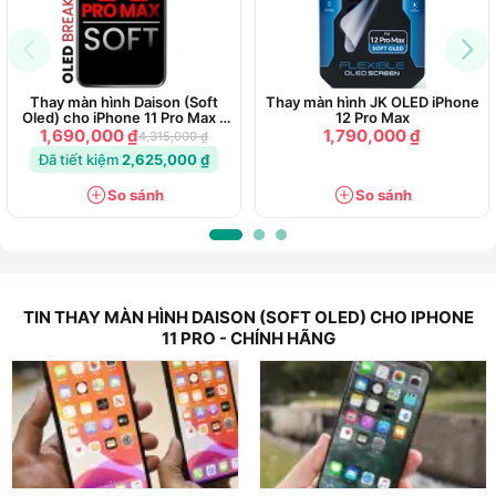
Thay màn hình Daison (Soft
Thay màn hình JK OLED iPhone
Oled) cho iPhone 11 Pro Max -
12 Pro Max
Chính hãng
1,690,000 ₫
1,790,000 ₫
4,315,000 ₫
Đã tiết kiệm
2,625,000 ₫
So sánh
So sánh
TIN THAY MÀN HÌNH DAISON (SOFT OLED) CHO IPHONE
11 PRO - CHÍNH HÃNG