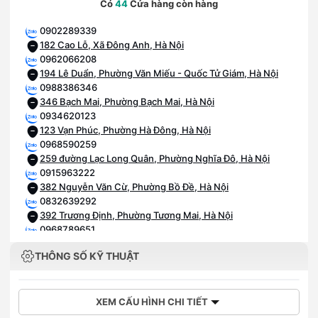
Có
44
Cửa hàng còn hàng
0902289339
182 Cao Lỗ, Xã Đông Anh, Hà Nội
0962066208
194 Lê Duẩn, Phường Văn Miếu - Quốc Tử Giám, Hà Nội
0988386346
346 Bạch Mai, Phường Bạch Mai, Hà Nội
0934620123
123 Vạn Phúc, Phường Hà Đông, Hà Nội
0968590259
259 đường Lạc Long Quân, Phường Nghĩa Đô, Hà Nội
0915963222
382 Nguyễn Văn Cừ, Phường Bồ Đề, Hà Nội
0832639292
392 Trương Định, Phường Tương Mai, Hà Nội
0968789651
651 Nguyễn Văn Linh, Phường Long Biên, Hà Nội
THÔNG SỐ KỸ THUẬT
0936396799
749 Giải Phóng, Phường Tương Mai, Hà Nội
0942892255
188Ter Trần Quang Khải, Phường Tân Định, Hồ Chí Minh
XEM CẤU HÌNH CHI TIẾT
0828252255