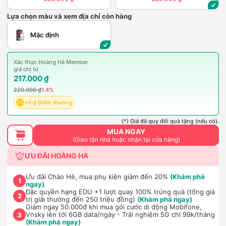
Lựa chọn màu và xem địa chỉ còn hàng
Mặc định
Xác thực Hoàng Hà Member
giá chỉ từ
217.000 ₫
220.000 ₫
1.4%
+0 ₫ Điểm thưởng
(*) Giá đã quy đổi quà tặng (nếu có).
MUA NGAY
(Giao tận nhà hoặc nhận tại cửa hàng)
ƯU ĐÃI HOÀNG HÀ
Ưu đãi Chào Hè, mua phụ kiện giảm đến 20%
(Khám phá
1
ngay)
Đặc quyền hạng EDU +1 lượt quay 100% trúng quà (tổng giá
2
trị giải thưởng đến 250 triệu đồng)
(Khám phá ngay)
Giảm ngay 50.000đ khi mua gói cước di động Mobifone,
Vnsky lên tới 6GB data/ngày - Trải nghiệm 5G chỉ 99k/tháng
3
(Khám phá ngay)