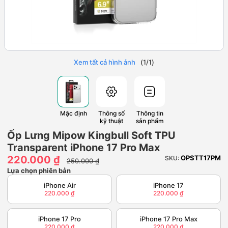
Xem tất cả hình ảnh
(
1
/
1
)
Mặc định
Thông số
Thông tin
kỹ thuật
sản phẩm
Ốp Lưng Mipow Kingbull Soft TPU
Transparent iPhone 17 Pro Max
220.000 ₫
OPSTT17PM
SKU:
250.000 ₫
Lựa chọn phiên bản
iPhone Air
iPhone 17
220.000 ₫
220.000 ₫
iPhone 17 Pro
iPhone 17 Pro Max
220.000 ₫
220.000 ₫