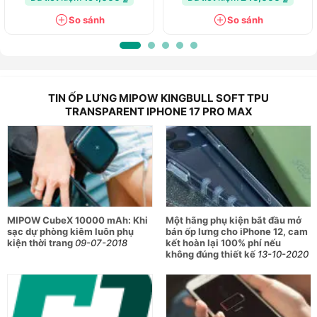
0899159688
24 Nguyễn Thái Học, Phường Yên Bái, Lào Cai
So sánh
So sánh
0789128383
609 Hoàng Liên, Phường Lào Cai, Lào Cai
0902826960
1002 Trần Hưng Đạo, Phường Hoa Lư, Ninh Bình
0976651585
TIN ỐP LƯNG MIPOW KINGBULL SOFT TPU
479-481 Cù Chính Lan, Phường Hòa Bình, Phú Thọ
TRANSPARENT IPHONE 17 PRO MAX
0899820821
Số 1 Lạc Long Quân, Phường Phúc Yên, Phú Thọ
0788567676
222 Quang Trung, Phường Nghĩa Lộ, Quảng Ngãi
0936866297
370 Quang Trung, Phường Uông Bí, Quảng Ninh
0906062758
451A Trần Phú, Phường Cẩm Phả, Quảng Ninh
MIPOW CubeX 10000 mAh: Khi
Một hãng phụ kiện bắt đầu mở
0789268616
sạc dự phòng kiêm luôn phụ
bán ốp lưng cho iPhone 12, cam
561B đường Hạ Long, Phường Bãi Cháy, Quảng Ninh
kiện thời trang
09-07-2018
kết hoàn lại 100% phí nếu
không đúng thiết kế
13-10-2020
0777450550
139 Quốc Lộ 9, Phường Nam Đông Hà, Quảng Trị
0797732255
585 Cách Mạng Tháng 8, Phường Tân Ninh, Tây Ninh
0766908899