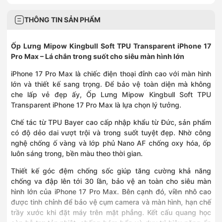
1060 Đường 3/2, Phường Phú Thọ, Hồ Chí Minh
0889968436
THÔNG TIN SẢN PHẨM
436 Quang Trung, Phường Gò Vấp, Hồ Chí Minh
0826802255
Ốp Lưng Mipow Kingbull Soft TPU Transparent iPhone 17
243 Bạch Đằng, Phường Gia Định, Hồ Chí Minh
Pro Max – Lá chắn trong suốt cho siêu màn hình lớn
0787395397
425 Lê Trọng Tấn, Phường Tân Sơn Nhì, Hồ Chí Minh
iPhone 17 Pro Max là chiếc điện thoại đỉnh cao với màn hình
0933512255
lớn và thiết kế sang trọng. Để bảo vệ toàn diện mà không
72A Nguyễn An Ninh, Phường Dĩ An, Hồ Chí Minh
che lấp vẻ đẹp ấy, Ốp Lưng Mipow Kingbull Soft TPU
0909222156
Transparent iPhone 17 Pro Max là lựa chọn lý tưởng.
Số 489B Đỗ Xuân Hợp, Phường Phước Long, Hồ Chí Minh
0902291415
Chế tác từ TPU Bayer cao cấp nhập khẩu từ Đức, sản phẩm
1456 Trần Hưng Đạo, Phường Long Xuyên, An Giang
có độ dẻo dai vượt trội và trong suốt tuyệt đẹp. Nhờ công
0902050148
nghệ chống ố vàng và lớp phủ Nano AF chống oxy hóa, ốp
148 Nguyễn Trung Trực, Phường Rạch Giá, An Giang
luôn sáng trong, bền màu theo thời gian.
0796363366
Số 155, Khu 1, Phường Quế Võ, Bắc Ninh
Thiết kế góc đệm chống sốc giúp tăng cường khả năng
0763928899
chống va đập lên tới 30 lần, bảo vệ an toàn cho siêu màn
04 Trần Hưng Đạo, Phường Tân Thành, Cà Mau
hình lớn của iPhone 17 Pro Max. Bên cạnh đó, viền nhô cao
0828522255
được tinh chỉnh để bảo vệ cụm camera và màn hình, hạn chế
231A đường 3/2, Phường Tân An, Cần Thơ
trầy xước khi đặt máy trên mặt phẳng. Kết cấu quang học
0775458585