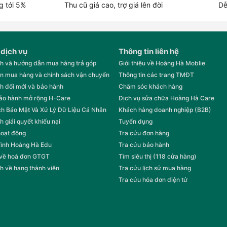
g tới 5%
Thu cũ giá cao, trợ giá lên đời
Dễ
 dịch vụ
Thông tin liên hệ
h và hướng dẫn mua hàng trả góp
Giới thiệu về Hoàng Hà Moblie
n mua hàng và chính sách vận chuyển
Thông tin các trang TMĐT
h đổi mới và bảo hành
Chăm sóc khách hàng
bảo hành mở rộng H-Care
Dịch vụ sửa chữa Hoàng Hà Care
h Bảo Mật Và Xử Lý Dữ Liệu Cá Nhân
Khách hàng doanh nghiệp (B2B)
h giải quyết khiếu nại
Tuyển dụng
hoạt động
Tra cứu đơn hàng
rình Hoàng Hà Edu
Tra cứu bảo hành
 về hoá đơn GTGT
Tìm siêu thị (118 cửa hàng)
h về hạng thành viên
Tra cứu lịch sử mua hàng
Tra cứu hóa đơn điện tử