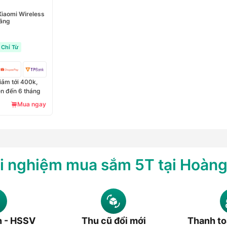
iaomi Wireless
hãng
Chỉ Từ
iảm tới 400k,
lên đến 6 tháng
Mua ngay
i nghiệm mua sắm 5T tại Hoàn
n - HSSV
Thu cũ đổi mới
Thanh to