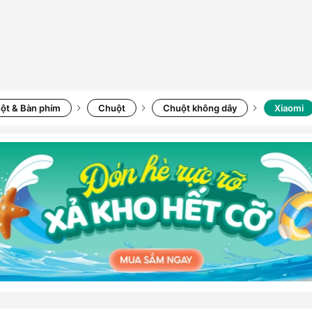
ột & Bàn phím
Chuột
Chuột không dây
Xiaomi