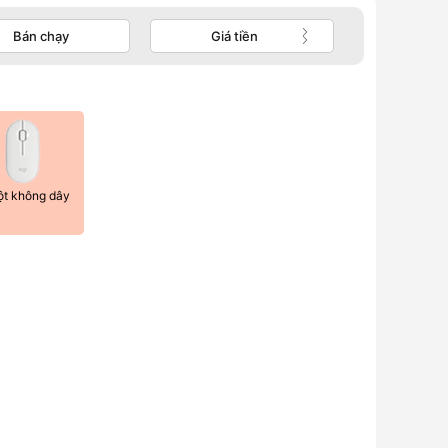
Bán chạy
Giá tiền
t không dây