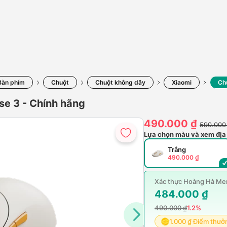
Bàn phím
Chuột
Chuột không dây
Xiaomi
Ch
se 3 - Chính hãng
490.000 ₫
590.000
Lựa chọn màu và xem địa
Trắng
490.000 ₫
Xác thực Hoàng Hà Mem
484.000 ₫
490.000 ₫
1.2%
1.000 ₫ Điểm thưở