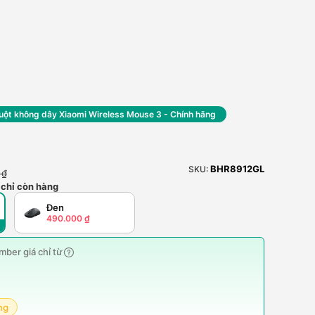
uột không dây Xiaomi Wireless Mouse 3 - Chính hãng
BHR8912GL
SKU:
 ₫
 chỉ còn hàng
Đen
490.000 ₫
ber giá chỉ từ
ng