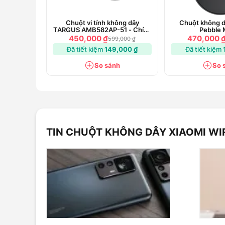
Kích thước: 119 x 64 x 41 mm
Trọng lượng: 57g (không bao gồm pin)
Chuột vi tính không dây
Chuột không d
TARGUS AMB582AP-51 - Chính
Pebble
Nhiệt độ hoạt động: 0°C đến 40°C
hãng
450,000 ₫
470,000 
599,000 ₫
Đã tiết kiệm
149,000 ₫
Đã tiết kiệm
So sánh
So 
TIN CHUỘT KHÔNG DÂY XIAOMI WI