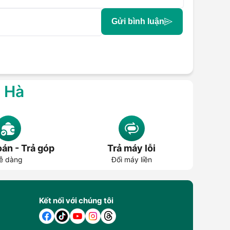
Gửi bình luận
g Hà
án - Trả góp
Trả máy lỗi
ễ dàng
Đổi máy liền
Kết nối với chúng tôi