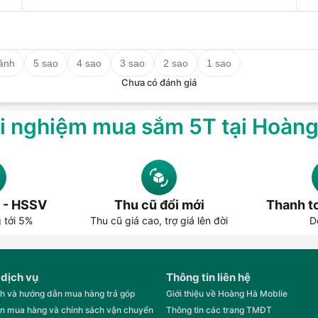
 ảnh
5 sao
4 sao
3 sao
2 sao
1 sao
Chưa có đánh giá
i nghiệm mua sắm 5T tại Hoàn
 - HSSV
Thu cũ đổi mới
Thanh to
g tới 5%
Thu cũ giá cao, trợ giá lên đời
D
 dịch vụ
Thông tin liên hệ
h và hướng dẫn mua hàng trả góp
Giới thiệu về Hoàng Hà Moblie
n mua hàng và chính sách vận chuyển
Thông tin các trang TMĐT