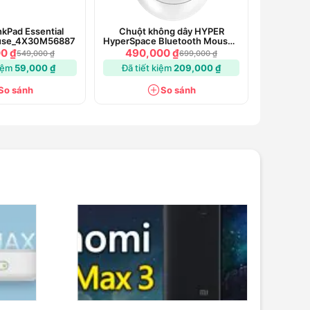
kPad Essential
Chuột không dây HYPER
ouse_4X30M56887
HyperSpace Bluetooth Mouse -
HS2100GL
0 ₫
490,000 ₫
549,000 ₫
699,000 ₫
kiệm
59,000 ₫
Đã tiết kiệm
209,000 ₫
So sánh
So sánh