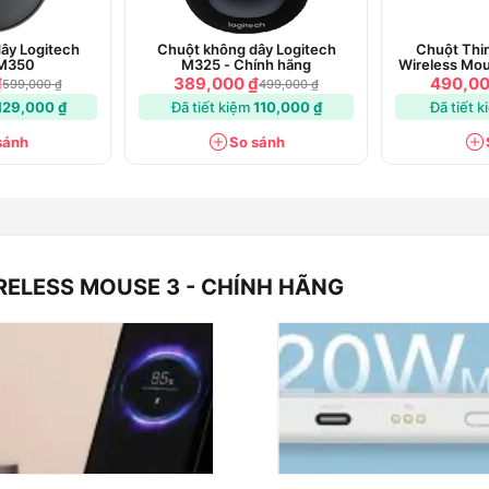
ây Logitech
Chuột không dây Logitech
Chuột Thin
 M350
M325 - Chính hãng
Wireless M
₫
389,000 ₫
490,00
599,000 ₫
499,000 ₫
129,000 ₫
Đã tiết kiệm
110,000 ₫
Đã tiết 
sánh
So sánh
RELESS MOUSE 3 - CHÍNH HÃNG