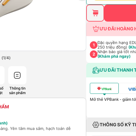
ƯU ĐÃI HOÀNG 
Đặc quyền hạng EDU 
1
250 triệu đồng)
(Kh
Nhận báo giá tốt nh
2
(Khám phá ngay)
(
1
/
4
)
ƯU ĐÃI THANH 
số
Thông tin
ật
sản phẩm
Mở thẻ VPBank - giảm tới
PHẨM
ành)
THÔNG SỐ KỸ 
hàng. Yên tâm mua sắm, hạch toán dễ