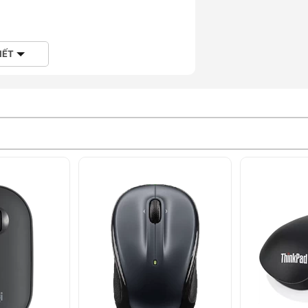
IẾT
ử dụng được sóng
2.4GHz không dây
qua
ết bị không cần đầu cắm. Dễ dàng chuyển
út đầu thu.
 10.13
trở lên, phù hợp với hầu hết các