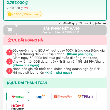
2.757.000 ₫
2.790.000 ₫
1.2%
+6.000 ₫ Điểm thưởng
(*) Giá đã quy đổi quà tặng (nếu có).
SẢN PHẨM HẾT HÀNG
(Vui lòng liên hệ 1900.2091)
ƯU ĐÃI HOÀNG HÀ
Đặc quyền hạng EDU +1 lượt quay 100% trúng quà (tổng giá
1
trị giải thưởng đến 250 triệu đồng)
(Khám phá ngay)
Giảm ngay 50.000đ khi mua gói cước di động Mobifone,
Vnsky lên tới 6GB data/ngày - Trải nghiệm 5G chỉ 99k/tháng
2
(Khám phá ngay)
Nhận báo giá tốt nhất cho khách hàng doanh nghiệp B2B
3
khi mua số lượng lớn
(Khám phá ngay)
ƯU ĐÃI THANH TOÁN