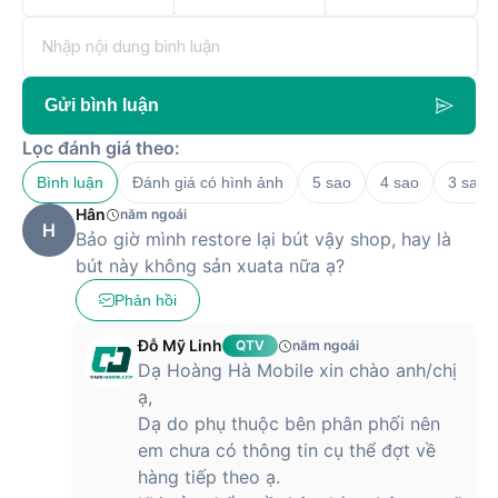
Nếu muốn sở hữu bút cảm ứng Xiaomi Smart Pen Gen 2 với
mức giá tốt, hãy nhanh chóng liên hệ Hoàng Hà Mobile để
được hỗ trợ. Chúng tôi đang có hai hình thức mua hàng: mua
hàng trực tiếp tại cửa hàng hoặc đặt hàng online qua
website bán hàng của Hoàng Hà Mobile. Đội ngũ chúng tôi
Gửi bình luận
sẽ trực tiếp giao hàng miễn phí cho khách hàng tận nhà.
Lọc đánh giá theo:
Bình luận
Đánh giá có hình ảnh
5 sao
4 sao
3 sao
Hân
năm ngoái
H
Bảo giờ mình restore lại bút vậy shop, hay là
bút này không sản xuata nữa ạ?
Phản hồi
Đỗ Mỹ Linh
QTV
năm ngoái
Dạ Hoàng Hà Mobile xin chào anh/chị
ạ,
Dạ do phụ thuộc bên phân phối nên
em chưa có thông tin cụ thể đợt về
hàng tiếp theo ạ.