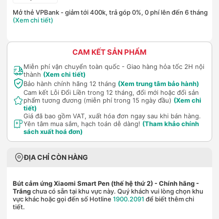
Mở thẻ VPBank - giảm tới 400k, trả góp 0%, 0 phí lên đến 6 tháng
(Xem chi tiết)
CAM KẾT SẢN PHẨM
Miễn phí vận chuyển toàn quốc - Giao hàng hỏa tốc 2H nội
thành
(Xem chi tiết)
Bảo hành chính hãng 12 tháng
(Xem trung tâm bảo hành)
Cam kết Lỗi Đổi Liền trong 12 tháng, đổi mới hoặc đổi sản
phẩm tương đương (miễn phí trong 15 ngày đầu)
(Xem chi
tiết)
Giá đã bao gồm VAT, xuất hóa đơn ngay sau khi bán hàng.
Yên tâm mua sắm, hạch toán dễ dàng!
(Tham khảo chính
sách xuất hoá đơn)
ĐỊA CHỈ CÒN HÀNG
Bút cảm ứng Xiaomi Smart Pen (thế hệ thứ 2) - Chính hãng
-
Trắng
chưa có sẵn tại khu vực này. Quý khách vui lòng chọn khu
vực khác hoặc gọi đến số Hotline
1900.2091
để biết thêm chi
tiết.