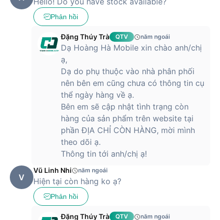
Hello! Do you have stock available?
Phản hồi
Đặng Thúy Trà
QTV
năm ngoái
Dạ Hoàng Hà Mobile xin chào anh/chị
ạ,
Dạ do phụ thuộc vào nhà phân phối
nên bên em cũng chưa có thông tin cụ
thể ngày hàng về ạ.
Bên em sẽ cập nhật tình trạng còn
hàng của sản phẩm trên website tại
phần ĐỊA CHỈ CÒN HÀNG, mời mình
theo dõi ạ.
Thông tin tới anh/chị ạ!
Vũ Linh Nhi
năm ngoái
V
Hiện tại còn hàng ko ạ?
Phản hồi
Đặng Thúy Trà
QTV
năm ngoái