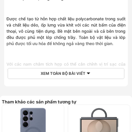
Được chế tạo từ hỗn hợp chất liệu polycarbonate trong suốt
và chất liệu dẻo, ốp lưng vừa khít với các nút bấm của điện
thoại, vô cùng tiện dụng. Bề mặt bên ngoài và cả bên trong
đều được phủ một lớp chống trầy. Toàn bộ vật liệu và lớp
phủ được tối ưu hóa để không ngả vàng theo thời gian.
Với các nam châm tích hợp có thể cân chỉnh vị trí sạc của
iPhone 15 series, bạn luôn có thể tháo và gắn ốp lưng này
XEM TOÀN BỘ BÀI VIẾT
vào điện thoại một cách hết sức dễ dàng, thuận tiện và sạc
không dây nhanh hơn. Đến lúc cần sạc, cứ gắn cả iPhone
đang có ốp lưng vào bộ sạc MagSafe hoặc đặt lên bộ sạc
chuẩn Qi2 hoặc Qi.
Tham khảo các sản phẩm tương tự
Cũng như mọi ốp lưng do Apple thiết kế, ốp lưng này phải
trải qua hàng ngàn giờ kiểm tra suốt quá trình thiết kế và sản
xuất. Do đó, ốp lưng này không chỉ đẹp tuyệt vời mà còn