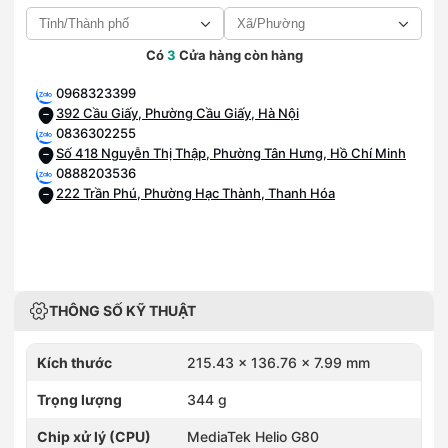
Có
3
Cửa hàng còn hàng
0968323399
392 Cầu Giấy, Phường Cầu Giấy, Hà Nội
0836302255
Số 418 Nguyễn Thị Thập, Phường Tân Hưng, Hồ Chí Minh
0888203536
222 Trần Phú, Phường Hạc Thành, Thanh Hóa
THÔNG SỐ KỸ THUẬT
Kích thước
215.43 x 136.76 x 7.99 mm
Trọng lượng
344 g
Chip xử lý (CPU)
MediaTek Helio G80