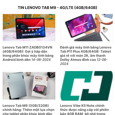
inch sắc nét, hiệu năng ổn định nhờ chip MediaTek Helio G80
TIN LENOVO TAB M9 - 4G/LTE (4GB/64GB)
và 4GB RAM. Với dung lượng lưu trữ 64GB, bạn có thể thoải
mái lưu trữ hình ảnh, video và ứng dụng. Bên cạnh đó, với
thiết kế mỏng nhẹ, Lenovo Tab M9 là người bạn đồng hành lý
tưởng cho những chuyến đi. Kết nối 4G LTE giúp bạn luôn kết
nối với thế giới xung quanh mọi lúc mọi nơi.
Đặc điểm nổi bật:
Lenovo Tab M11 ZADB0134VN
Đánh giá máy tính bảng Lenovo
Lenovo Tab M9 sở hữu thiết kế hiện đại, mỏng nhẹ, dễ
(4GB/64GB): Gợi ý hấp dẫn
Tab P11 Plus 4GB/64GB: Tablet
dàng mang theo bên mình.
trong phân khúc máy tính bảng
giá rẻ với màn 2K, âm thanh
Android bình dân
14-06-2024
Dolby Atmos đỉnh cao
12-06-
Màn hình IPS 9 inch với độ phân giải HD+ mang đến
2024
hình ảnh sắc nét, màu sắc tươi tắn, góc nhìn rộng.
Trang bị chip MediaTek Helio G80 đảm bảo khả năng
xử lý mượt mà các tác vụ hàng ngày như lướt web,
xem phim, chơi game nhẹ.
Cả camera trước và sau đều đáp ứng tốt nhu cầu chụp
ảnh, quay video cơ bản.
Lenovo Tab M9 (3GB/32GB)
Lenovo Vibe K5 Note chính
chính hãng: Thêm một lựa chọn
thức được nâng cấp với phiên
Viên pin Lithium-ion dung lượng 5100mAh cung cấp
cho tablet phân khúc bình dân
bản 4GB RAM, bộ nhớ trong