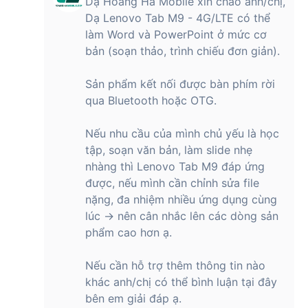
Dạ Hoàng Hà Mobile xin chào anh/chị,
Bạn đang tìm kiếm một chiếc tablet vừa có thể phục vụ cho
Dạ Lenovo Tab M9 - 4G/LTE có thể
công việc, vừa đáp ứng nhu cầu giải trí? Lenovo Tab M9 -
làm Word và PowerPoint ở mức cơ
4G/LTE có phải là sự lựa chọn hoàn hảo cho bạn? Hãy cùng
bản (soạn thảo, trình chiếu đơn giản).
chúng tôi khám phá những ưu nhược điểm của chiếc tablet
này qua bài đánh giá chi tiết dưới đây.
Sản phẩm kết nối được bàn phím rời
Được hoàn thiện tỉ mỉ, mang đến cảm giác cao
qua Bluetooth hoặc OTG.
cấp và sang trọng
Nếu nhu cầu của mình chủ yếu là học
Lenovo Tab M9
- 4G/LTE (4GB/64GB) gây ấn tượng mạnh
tập, soạn văn bản, làm slide nhẹ
với thiết kế hiện đại và tinh tế. Gam màu xanh trẻ trung, kết
nhàng thì Lenovo Tab M9 đáp ứng
hợp với chất liệu cao cấp, tạo nên một tổng thể hài hòa và
sang trọng. Máy sở hữu vẻ ngoài mỏng nhẹ, các cạnh bên
được, nếu mình cần chỉnh sửa file
được vát phẳng và bo tròn tinh tế, mang đến cảm giác cầm
nặng, đa nhiệm nhiều ứng dụng cùng
nắm thoải mái và chắc chắn. Với thiết kế này, Lenovo Tab M9
lúc → nên cân nhắc lên các dòng sản
không chỉ là một chiếc máy tính bảng phục vụ công việc và
phẩm cao hơn ạ.
giải trí mà còn là một phụ kiện thời trang thể hiện cá tính của
người dùng.
Nếu cần hỗ trợ thêm thông tin nào
khác anh/chị có thể bình luận tại đây
bên em giải đáp ạ.
Không chỉ thế, với thiết kế mỏng nhẹ và gọn gàng, Lenovo