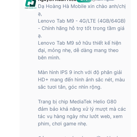
máy tính bảng tầm trung như Lenovo Tab M9. Con chip này
Dạ Hoàng Hà Mobile xin chào anh/chị
cung cấp đủ sức mạnh để bạn thực hiện các tác vụ hàng
ạ,
ngày một cách mượt mà và ổn định. Nếu bạn không có nhu
Lenovo Tab M9 - 4G/LTE (4GB/64GB)
cầu chơi những tựa game nặng đồ họa, thì Lenovo Tab M9
với chip Helio G80 sẽ là một lựa chọn đáng cân nhắc.
- Chính hãng hỗ trợ tốt trong tầm giá
ạ.
Thoải mái làm việc, giải trí không lo hết dung
Lenovo Tab M9 sở hữu thiết kế hiện
lượng với Lenovo Tab M9 - 4G/LTE
đại, mỏng nhẹ, dễ dàng mang theo
(4GB/64GB)
bên mình.
Với cấu hình RAM 4GB và bộ nhớ trong 64GB (có thể mở
rộng lên đến 128GB), Lenovo Tab M9 mang đến cho người
Màn hình IPS 9 inch với độ phân giải
dùng trải nghiệm sử dụng mượt mà, ổn định. Với 4GB RAM,
HD+ mang đến hình ảnh sắc nét, màu
Lenovo Tab M9 hoàn toàn có thể đáp ứng tốt các tác vụ
sắc tươi tắn, góc nhìn rộng.
hàng ngày như, lướt web, xem phim, nghe nhạc một cách
mượt mà hay chạy đa nhiệm nhiều ứng dụng cùng lúc mà
Trang bị chip MediaTek Helio G80
không bị giật lag.
đảm bảo khả năng xử lý mượt mà các
tác vụ hàng ngày như lướt web, xem
phim, chơi game nhẹ.
Và với 64GB bộ nhớ trong, bạn có thể thoải mái lưu trữ ứng
dụng, trò chơi, hình ảnh, video, các tập tin và cài đặt nhiều