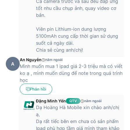
ứng dụng mà không lo bị đầy bộ nhớ. Cùng khả năng có thể
Cả camera trước và sau đều đáp ứng
mở rộng thêm dung lượng lưu trữ lên đến 128GB thông qua
tốt nhu cầu chụp ảnh, quay video cơ
thẻ nhớ microSD, sẽ đặc biệt hữu ích khi bạn cần lưu trữ
bản.
nhiều dữ liệu như phim, nhạc, hình ảnh.
Viên pin Lithium-ion dung lượng
Camera sau 8MP của Lenovo Tab M9 là một
lựa chọn phù hợp cho nhu cầu chụp ảnh cơ
5100mAh cung cấp thời gian sử dụng
bản
suốt cả ngày dài.
Chia sẻ cùng anh/chị!
Với độ phân giải 8MP, camera sau của Lenovo Tab M9 -
4G/LTE (4GB/64GB) hoàn toàn có thể đáp ứng tốt các nhu
An Nguyễn
năm ngoái
A
cầu chụp ảnh cơ bản như chụp ảnh phong cảnh, chụp ảnh
Mình muốn mua 1 ipad giá 2-3 triệu mà có viết
chân dung, chụp ảnh sản phẩm,...
ko ạ , mình muốn dùng để note trong quá trình
học
Phản hồi
Và tất nhiên là, mặc dù không sở hữu quá nhiều tính năng
cao cấp như các mẫu máy ảnh chuyên nghiệp, nhưng
Đặng Minh Yến
QTV
năm ngoái
camera của Tab M9 vẫn được trang bị một số tính năng cơ
Dạ Hoàng Hà Mobile xin chào anh/chị
bản như:
ạ,
Tự động lấy nét: Giúp bạn nhanh chóng lấy nét vào đối
Dạ rất tiếc bên em chưa có sản phẩm
tượng cần chụp.
Ipad phù hợp tầm giá mình tham khảo