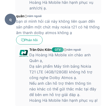
Hoàng Hà Mobile hân hạnh phục vụ
Tab M9 là người bạn đồng hành lý tưởng cho những chuyến
đi xa. Bạn có thể dễ dàng bỏ máy vào túi xách hoặc balo mà
anh/chị ạ.
không ngại vướng víu.
quân
năm ngoái
q
bạn ơi mình hỏi cái này không liên quan đến
Màn hình IPS LCD 9 inch là một lựa chọn phù
hợp cho nhu cầu giải trí và làm việc hàng ngày
sản phẩm một chút máy nokia t21 có hệ thống
âm thanh dolby atmos không ạ
Lenovo Tab M9 - 4G/LTE (4GB/64GB) được trang bị màn
Phản hồi
hình IPS LCD 9 inch, mang đến những trải nghiệm thị giác vô
cùng ấn tượng. Màn hình 9 inch không quá lớn cũng không
Trần Đức Kiên
QTV
năm ngoái
quá nhỏ, rất phù hợp để bạn vừa lướt web, xem phim, chơi
Dạ Hoàng Hà Mobile xin chào anh
game, vừa có thể cầm nắm một cách thoải mái.
Quân ạ,
Độ phân giải HD vẫn đảm bảo hình ảnh hiển thị sắc nét, rõ
Dạ sản phẩm Máy tính bảng Nokia
ràng, màu sắc trung thực. Cùng với đó là công nghệ IPS
T21 LTE (4GB/128GB) không hỗ trợ
mang đến góc nhìn rộng, màu sắc không bị biến đổi nhiều khi
công nghe Dolby Atmos ạ.
nhìn nghiêng, giúp bạn có thể chia sẻ màn hình với người
Nếu anh cần hỗ trợ thêm thông tin
khác mà không lo bị ảnh hưởng đến chất lượng hình ảnh.
nào khác có thể gửi thắc mắc tại đây
để bên em hỗ trợ giải đáp ạ.
Hoàng Hà Mobile hân hạnh phục vụ ạ!
Màn hình có độ sáng vừa phải, giúp bạn sử dụng thoải mái
trong nhiều điều kiện ánh sáng khác nhau, kể cả khi ở ngoài