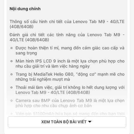
Nội dung chính
Thông số cấu hình chi tiết của Lenovo Tab M9 - 4G/LTE
(4GB/64GB)
Đánh giá chi tiết các tính năng của Lenovo Tab M9 -
4G/LTE (4GB/64GB)
Được hoàn thiện tỉ mỉ, mang đến cảm giác cao cấp và
sang trọng
Màn hình IPS LCD 9 inch là một lựa chọn phù hợp cho
nhu cầu giải trí và làm việc hàng ngày
Trang bị MediaTek Helio G80, “động cơ” mạnh mẽ cho
những trải nghiệm mượt mà
Thoải mái làm việc, giải trí không lo hết dung lượng với
Lenovo Tab M9 - 4G/LTE (4GB/64GB)
Camera sau 8MP của Lenovo Tab M9 là một lựa chọn
phù hợp cho nhu cầu chụp ảnh cơ bản
Viên pin 51100mAh hứa hẹn sẽ mang đến cho bạn thời
gian sử dụng thoải mái trong cả ngày dài
XEM TOÀN BỘ BÀI VIẾT
Lenovo Tab M9 là một chiếc máy tính bảng đáng tin
cậy để bạn sử dụng các dịch vụ dựa trên vị trí