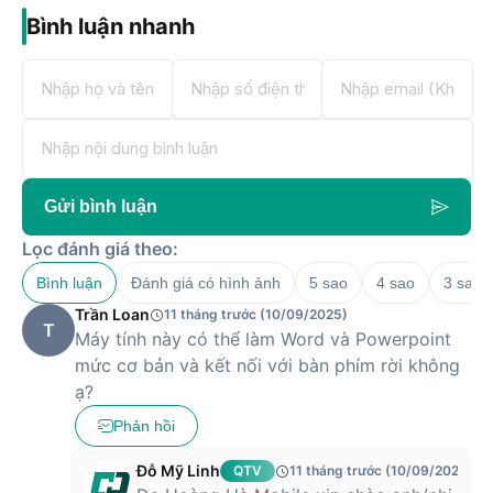
Bình luận nhanh
Camera sau: 8MP
Camera
Camera trước: 2MP
Ánh sáng yếu (Chụp đêm)
Zoom kỹ thuật số
Xóa phông
Làm đẹp
Tính năng
HDR
Google Lens
Gửi bình luận
Chạm lấy nét
Tự động lấy nét
Lọc đánh giá theo:
Quay video HD
Bình luận
Đánh giá có hình ảnh
5 sao
4 sao
3 sao
Dung lượng pin
5100 mAh
Trần Loan
11 tháng trước (10/09/2025)
Hỗ trợ sạc tối đa
10 W
T
Máy tính này có thể làm Word và Powerpoint
Kích thước, khối
Dài 214.43 mm - Ngang 136.76 mm -
lượng:
Dày 7.9 mm - Nặng 344g
mức cơ bản và kết nối với bàn phím rời không
ạ?
Phản hồi
Đánh giá chi tiết các tính năng của
Lenovo Tab M9 - 4G/LTE (4GB/64GB)
Đỗ Mỹ Linh
QTV
11 tháng trước (10/09/2025)