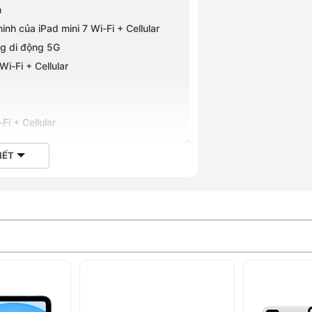
h
nh của iPad mini 7 Wi-Fi + Cellular
ạng di động 5G
i-Fi + Cellular
Fi + Cellular
IẾT
 Hà Mobile
 sản phẩm tiên tiến nhất trong dòng iPad
u năng mạnh mẽ và kết nối linh hoạt. Với
chip Apple A17 Pro và Apple Intelligence
n giải 2266x1488, thiết bị này vô cùng lý