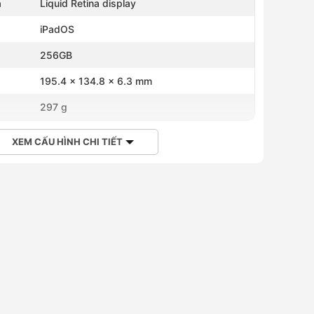
h
Liquid Retina display
iPadOS
256GB
195.4 x 134.8 x 6.3 mm
297 g
XEM CẤU HÌNH CHI TIẾT