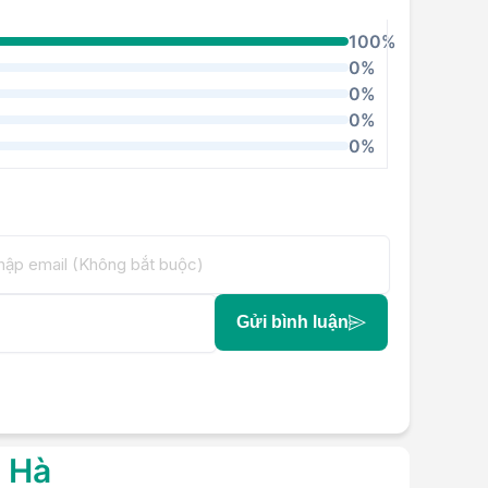
100%
0%
0%
0%
0%
Gửi bình luận
g Hà