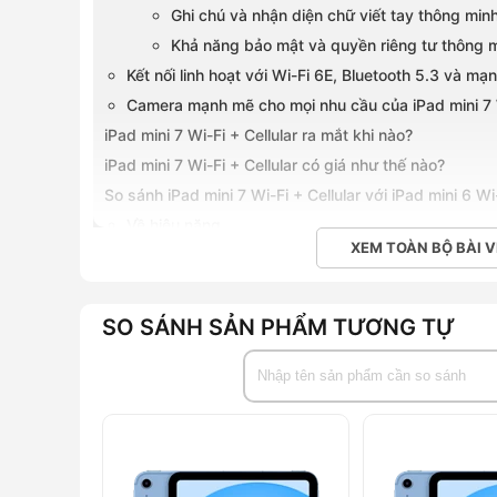
Ghi chú và nhận diện chữ viết tay thông min
Khả năng bảo mật và quyền riêng tư thông mi
Kết nối linh hoạt với Wi-Fi 6E, Bluetooth 5.3 và m
Camera mạnh mẽ cho mọi nhu cầu của iPad mini 7 W
iPad mini 7 Wi-Fi + Cellular ra mắt khi nào?
iPad mini 7 Wi-Fi + Cellular có giá như thế nào?
So sánh iPad mini 7 Wi-Fi + Cellular với iPad mini 6 Wi-
Về hiệu năng
XEM TOÀN BỘ BÀI V
Về hệ thống camera
Về hệ thống kết nối
Về khả năng hỗ trợ các loại SIM
SO SÁNH SẢN PHẨM TƯƠNG TỰ
Về các sản phẩm tương thích và tiện ích khác
Mua iPad mini 7 Wi-Fi + Cellular chính hãng tại Hoàng
iPad mini 7 256GB
Wi-Fi + Cellular là một trong những
mini của Apple, mang đến sự kết hợp hoàn hảo giữa hiệ
thiết kế nhỏ gọn 297g, khả năng kết nối di động 5G, 
tích hợp, màn hình Liquid Retina 8.3 inch cùng độ phâ