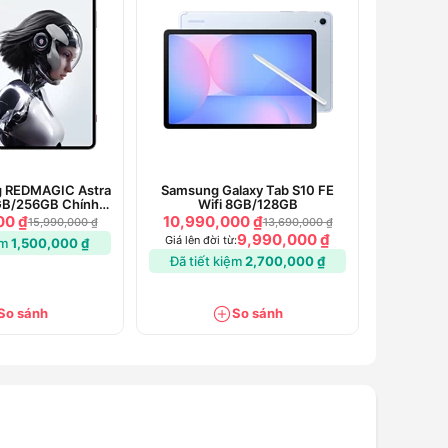
g REDMAGIC Astra
Samsung Galaxy Tab S10 FE
GB/256GB Chính
Wifi 8GB/128GB
Hãng
00 ₫
10,990,000 ₫
15,990,000 ₫
13,690,000 ₫
9,990,000 ₫
Giá lên đời từ:
ệm
1,500,000 ₫
Đã tiết kiệm
2,700,000 ₫
So sánh
So sánh