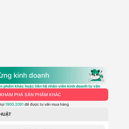
ừng kinh doanh
n phẩm khác hoặc liên hệ nhân viên kinh doanh tư vấn
KHÁM PHÁ SẢN PHẨM KHÁC
Gọi
1900.2091
để được tư vấn mua hàng
THUẬT