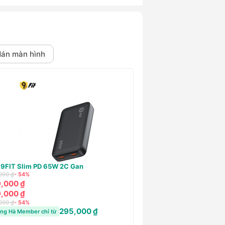
án màn hình
 Mophie Essentials PD 45W 2C GaN
Miếng dán cường lực Mi
Premium HD (2.7D) for i
000 ₫
- 38%
460,000 ₫
- 59%
,000 ₫
190,000 ₫
,000 ₫
190,000 ₫
000 ₫
- 38%
484,000 ₫
460,000 ₫
- 59%
ng Hà Member chỉ từ
1
Hoàng Hà Member chỉ từ