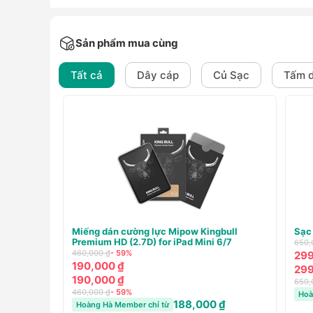
Sản phẩm mua cùng
Tất cả
Dây cáp
Củ Sạc
Tấm d
Cáp Mophie Essentials USB-C to USB-C
Sạc
60W 1M - Chính hãng
790,
250,000 ₫
- 20%
490
200,000 ₫
490
200,000 ₫
790,
₫
250,000 ₫
- 20%
Hoà
198,000 ₫
Hoàng Hà Member chỉ từ