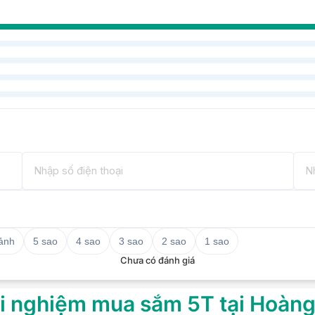
g
nhỏ gọn nhưng mạnh mẽ, tích hợp các
g vàng
 ảnh
5 sao
4 sao
3 sao
2 sao
1 sao
Chưa có đánh giá
ệ LED nền và IPS
i nghiệm mua sắm 5T tại Hoàn