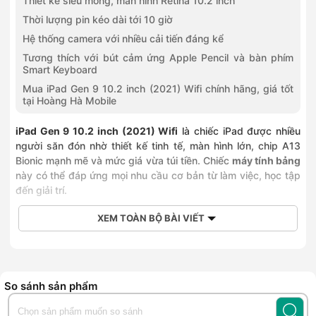
Thiết kế siêu mỏng, màn hình Retina 10.2 inch
Thời lượng pin kéo dài tới 10 giờ
Hệ thống camera với nhiều cải tiến đáng kể
Tương thích với bút cảm ứng Apple Pencil và bàn phím
Smart Keyboard
Mua iPad Gen 9 10.2 inch (2021) Wifi chính hãng, giá tốt
tại Hoàng Hà Mobile
iPad Gen 9 10.2 inch (2021) Wifi
là chiếc iPad được nhiều
người săn đón nhờ thiết kế tinh tế, màn hình lớn, chip A13
Bionic mạnh mẽ và mức giá vừa túi tiền. Chiếc
máy tính bảng
này có thể đáp ứng mọi nhu cầu cơ bản từ làm việc, học tập
đến giải trí.
Chip A13 Bionic đủ mạnh để đáp ứng mọi việc
XEM TOÀN BỘ BÀI VIẾT
iPad Gen 9 10.2 inch (2021) Wifi sở hữu bộ vi xử lý
Apple
A13 Bionic
mạnh mẽ. Con chip này được sản xuất trên tiến
trình
7nm+
nên có
hiệu năng cao gấp 6 lần
thế hệ trước.
So sánh sản phẩm
Apple cũng tuyên bố A13 Bionic trên iPad mới
cải thiện 20%
hiệu suất CPU
và
GPU
. Nhờ đó, tất cả các tác vụ đều diễn ra