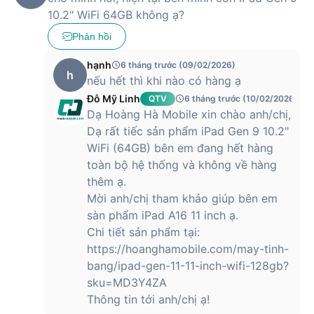
10.2" WiFi 64GB không ạ?
Phản hồi
hạnh
6 tháng trước (09/02/2026)
h
nếu hết thì khi nào có hàng ạ
Đỗ Mỹ Linh
QTV
6 tháng trước (10/02/2026)
Dạ Hoàng Hà Mobile xin chào anh/chị,
Dạ rất tiếc sản phẩm iPad Gen 9 10.2"
WiFi (64GB) bên em đang hết hàng
toàn bộ hệ thống và không về hàng
thêm ạ.
Mời anh/chị tham khảo giúp bên em
sàn phẩm iPad A16 11 inch ạ.
Chi tiết sản phẩm tại:
https://hoanghamobile.com/may-tinh-
bang/ipad-gen-11-11-inch-wifi-128gb?
sku=MD3Y4ZA
Thông tin tới anh/chị ạ!