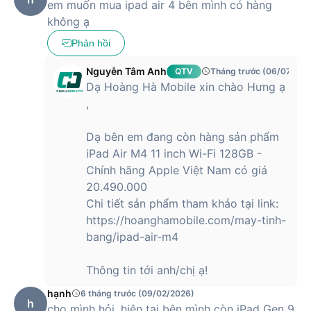
em muốn mua ipad air 4 bên mình có hàng
không ạ
Phản hồi
Nguyễn Tâm Anh
QTV
Tháng trước (06/07/202
Dạ Hoàng Hà Mobile xin chào Hưng ạ
,
Dạ bên em đang còn hàng sản phẩm
iPad Air M4 11 inch Wi-Fi 128GB -
Chính hãng Apple Việt Nam có giá
20.490.000
Chi tiết sản phẩm tham khảo tại link:
https://hoanghamobile.com/may-tinh-
bang/ipad-air-m4
Thông tin tới anh/chị ạ!
hạnh
6 tháng trước (09/02/2026)
h
cho mình hỏi, hiện tại bên mình còn iPad Gen 9