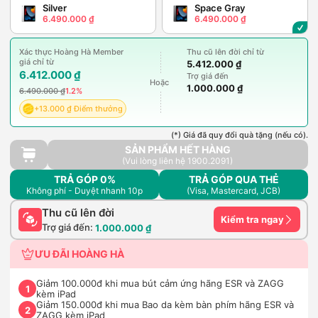
Silver
Space Gray
6.490.000 ₫
6.490.000 ₫
Xác thực Hoàng Hà Member
Thu cũ lên đời chỉ từ
giá chỉ từ
5.412.000 ₫
6.412.000 ₫
Trợ giá đến
Hoặc
1.000.000 ₫
6.490.000 ₫
1.2%
+13.000 ₫ Điểm thưởng
(*) Giá đã quy đổi quà tặng (nếu có).
SẢN PHẨM HẾT HÀNG
(Vui lòng liên hệ 1900.2091)
TRẢ GÓP 0%
TRẢ GÓP QUA THẺ
Không phí - Duyệt nhanh 10p
(Visa, Mastercard, JCB)
Thu cũ lên đời
Kiểm tra ngay
Trợ giá đến:
1.000.000 ₫
ƯU ĐÃI HOÀNG HÀ
Giảm 100.000đ khi mua bút cảm ứng hãng ESR và ZAGG
1
kèm iPad
Giảm 150.000đ khi mua Bao da kèm bàn phím hãng ESR và
2
ZAGG kèm iPad