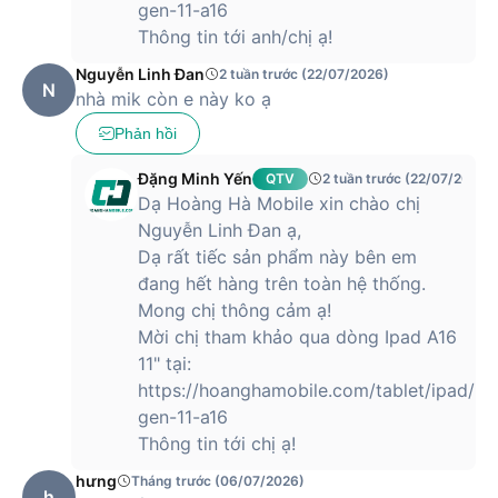
gen-11-a16
người dùng có thể trải nghiệm viết vẽ tự nhiên như trên giấy,
Thông tin tới anh/chị ạ!
thoải mái ghi chú, chỉnh sửa và chia sẻ thông tin.
Nguyễn Linh Đan
2 tuần trước (22/07/2026)
Hệ điều hành iPadOS mới cũng mang đến nhiều tính năng
N
nhà mik còn e này ko ạ
mới như chia đôi màn hình hiển thị, đưa tiện ích ra màn hình
chủ hay ghi chú ở bất kỳ đâu. Hệ điều hành này cho phép
Phản hồi
người dùng tương tác, tìm kiếm và sắp xếp thông tin hiệu
quả.
Đặng Minh Yến
QTV
2 tuần trước (22/07/2026)
Dạ Hoàng Hà Mobile xin chào chị
Mua iPad Gen 9 10.2 inch (2021) Wifi
Nguyễn Linh Đan ạ,
chính hãng, giá tốt tại Hoàng Hà Mobile
Dạ rất tiếc sản phẩm này bên em
đang hết hàng trên toàn hệ thống.
Hoàng Hà Mobile là nhà phân phối uỷ quyền chính thức của
Mong chị thông cảm ạ!
Apple tại Việt Nam, Vì vậy bạn có thể yên tâm đặt mua iPad
Gen 9 10.2 inch (2021) Wifi với mức giá phải chăng nhất.
Mời chị tham khảo qua dòng Ipad A16
11" tại:
https://hoanghamobile.com/tablet/ipad/ip
gen-11-a16
Thông tin tới chị ạ!
hưng
Tháng trước (06/07/2026)
h