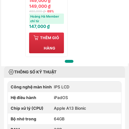
149,000 ₫
10.2 inch
149,000 ₫
480,000 ₫
- 69%
Hoàng Hà Member
chỉ từ
147,000 ₫
THÊM GIỎ
HÀNG
THÔNG SỐ KỸ THUẬT
Công nghệ màn hình
IPS LCD
Hệ điều hành
iPadOS
Chip xử lý (CPU)
Apple A13 Bionic
Bộ nhớ trong
64GB