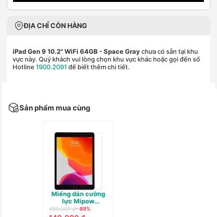
ĐỊA CHỈ CÒN HÀNG
iPad Gen 9 10.2" WiFi 64GB
- Space Gray
chưa có sẵn tại khu
vực này. Quý khách vui lòng chọn khu vực khác hoặc gọi đến số
Hotline
1900.2091
để biết thêm chi tiết.
Sản phẩm mua cùng
Miếng dán cường
lực Mipow
Kingbull Premium
480,000 ₫
- 69%
HD (2.7D) for iPad