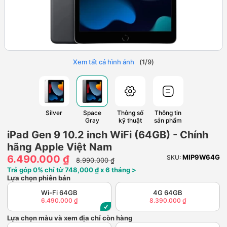
Xem tất cả hình ảnh
(
1
/
9
)
Silver
Space
Thông số
Thông tin
Gray
kỹ thuật
sản phẩm
iPad Gen 9 10.2 inch WiFi (64GB) - Chính
hãng Apple Việt Nam
6.490.000 ₫
MIP9W64G
SKU:
8.990.000 ₫
Trả góp 0% chỉ từ 748,000 ₫ x 6 tháng >
Lựa chọn phiên bản
Wi-Fi 64GB
4G 64GB
6.490.000 ₫
8.390.000 ₫
Lựa chọn màu và xem địa chỉ còn hàng