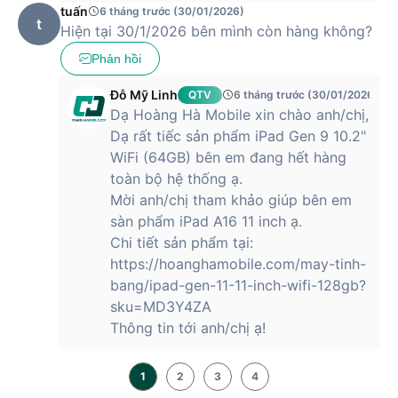
tuấn
6 tháng trước (30/01/2026)
t
Hiện tại 30/1/2026 bên mình còn hàng không?
Phản hồi
Đỗ Mỹ Linh
QTV
6 tháng trước (30/01/2026)
Dạ Hoàng Hà Mobile xin chào anh/chị,
Dạ rất tiếc sản phẩm iPad Gen 9 10.2"
WiFi (64GB) bên em đang hết hàng
toàn bộ hệ thống ạ.
Mời anh/chị tham khảo giúp bên em
sàn phẩm iPad A16 11 inch ạ.
Chi tiết sản phẩm tại:
https://hoanghamobile.com/may-tinh-
bang/ipad-gen-11-11-inch-wifi-128gb?
sku=MD3Y4ZA
Thông tin tới anh/chị ạ!
1
2
3
4