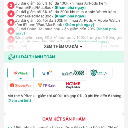
Ưu đãi giảm tới 5% tối đa 100k khi mua AirPods kèm
3
iPhone/iPad/MacBook
(Khám phá ngay)
Ưu đãi giảm tới 3% tối đa 200k khi mua Apple Watch kèm
4
iPhone/iPad/MacBook
(Khám phá ngay)
Ưu đãi giảm 5% tối đa 300k khi mua AirPods + Apple Watch
5
kèm iPhone/iPad/MacBook
(Khám phá ngay)
Ưu đãi Chào Hè, mua phụ kiện giảm đến 20%
(Khám phá
6
ngay)
Đặc quyền hạng EDU +1 lượt quay 100% trúng quà (tổng giá
7
trị giải thưởng đến 250 triệu đồng)
(Khám phá ngay)
Ưu đãi dành cho Bút cảm ứng hãng ESR, BASEUS và ZAGG
XEM THÊM ƯU ĐÃI
8
giảm 100.000đ khi mua kèm iPad
Ưu đãi dành cho Bao da kèm bàn phím hãng ESR và ZAGG:
ƯU ĐÃI THANH TOÁN
9
giảm 150.000đ khi mua kèm iPad
(Khám phá ngay)
Ưu đãi mua dán màn hình kèm máy Điện thoại/Máy tính
10
bảng/Laptop/Đồng hồ giảm 10%
(Khám phá ngay)
Giảm thêm 15% tối đa 1.000.000đ với các sản phẩm Loa, tai
nghe Sony khi mua kèm với các sản phẩm: Laptop/ Điện
11
thoại/ Đồng hồ thông minh
(Khám phá ngay)
Giảm ngay 50.000đ khi mua gói cước di động Mobifone,
Vnsky lên tới 6GB data/ngày - Trải nghiệm 5G chỉ 99k/tháng
12
(Khám phá ngay)
Mở thẻ VPBank - giảm tới 400k, trả góp 0%, 0 phí lên đến 6 tháng
Nhận báo giá tốt nhất cho khách hàng doanh nghiệp B2B
13
(Xem chi tiết)
khi mua số lượng lớn
(Khám phá ngay)
CAM KẾT SẢN PHẨM
Miễn phí vận chuyển toàn quốc - Giao hàng hỏa tốc 2H nội