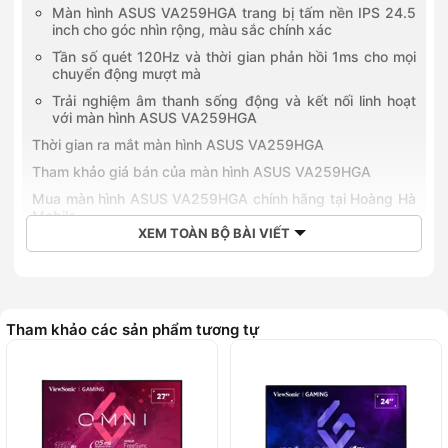
Màn hình ASUS VA259HGA trang bị tấm nền IPS 24.5
inch cho góc nhìn rộng, màu sắc chính xác
Tần số quét 120Hz và thời gian phản hồi 1ms cho mọi
chuyển động mượt mà
Trải nghiệm âm thanh sống động và kết nối linh hoạt
với màn hình ASUS VA259HGA
Thời gian ra mắt màn hình ASUS VA259HGA
Tham khảo giá bán của màn hình ASUS VA259HGA
Mua màn hình ASUS VA259HGA chính hãng tại Hoàng Hà
Mobile
XEM TOÀN BỘ BÀI VIẾT
Màn hình ASUS VA259HGA
nổi bật với kích thước 24.5 inch,
sử dụng tấm nền IPS cho góc nhìn rộng 178 độ và độ phân
giải Full HD (1920x1080 pixel). Tần số quét 120Hz kết hợp
thời gian phản hồi chỉ 1ms mang lại trải nghiệm hình ảnh
Tham khảo các sản phẩm tương tự
mượt mà, lý tưởng cho cả chơi game lẫn công việc đồ họa.
Sản phẩm còn đạt độ phủ màu 99% sRGB, hỗ trợ công nghệ
Eye Care+ giúp bảo vệ mắt và tích hợp hệ thống loa kép 2W
tiện dụng. Với thiết kế hiện đại, khả năng tiết kiệm điện và đa
dạng cổng kết nối, ASUS VA259HGA là sự lựa chọn đáng tin
cậy cho nhiều đối tượng người dùng.