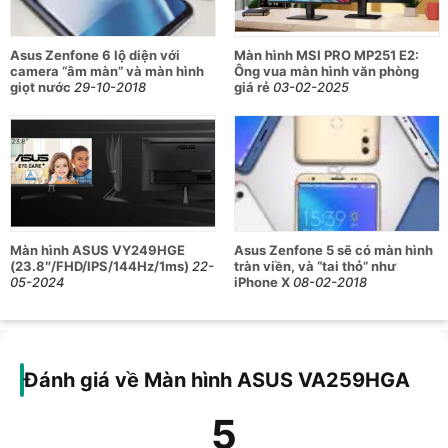
hình ASUS VA259HGA
Thông số
Chi tiết
Asus Zenfone 6 lộ diện với
Màn hình MSI PRO MP251 E2:
camera “âm màn” và màn hình
Ông vua màn hình văn phòng
Chân đế công thái học có thể điều
giọt nước
29-10-2018
giá rẻ
03-02-2025
Thiết kế
chỉnh độ nghiêng
Kích thước
24.5 inch
Độ phân giải
1920x1080
Tấm nền
IPS
Tỉ lệ màn hình
16:9
Màn hình ASUS VY249HGE
Asus Zenfone 5 sẽ có màn hình
(23.8″/FHD/IPS/144Hz/1ms)
22-
tràn viền, và “tai thỏ” như
Tần số quét
120Hz
05-2024
iPhone X
08-02-2018
Thời gian phản
1ms (MPRT)
hồi
Khả năng hiển thị
99% sRGB
Đánh giá về Màn hình ASUS VA259HGA
màu sắc
16.7 triệu màu
Góc nhìn (H/V)
178 độ (CR≧10)
5