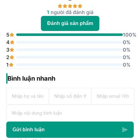
Độ sáng
300 cd/m2
1
người đã đánh giá
Màn hình chống lóa, chống nhấp
nháy
Đánh giá sản phẩm
Hạn chế ánh sáng xanh
Công nghệ Eye Care+
5
Công nghệ Trace Free
100%
Công nghệ SPLENDID
4
0%
Tính năng đặc
Lựa chọn nhiệt độ màu (4 chế độ)
3
0%
biệt
GamePlus
QuickFit
2
0%
HDCP
1
0%
Công nghệ VRR (Adaptive-Sync)
Đồng bộ chuyển động
Trung tâm DisplayWidget
Bình luận nhanh
ASUS Power Sync
Điều chỉnh
Nghiêng: -5 độ ~ 23 độ
1 x VGA
1 x HDMI 1.4
Cổng kết nối
1 x Jack cắm tai nghe
1 x Đầu vào PC Audio
Gửi bình luận
Hệ thống âm
2 x 2W
thanh