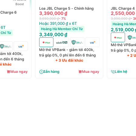
Boost
Loa JBL Charge 5 - Chính hãng
JBL Charge 4 
 Charge 6
3,390,000 ₫
2,550,000
3,650,000 ₫
- 7%
3,990,000 ₫
- 
Hoặc 391,000 ₫ x 6T
Hoàng Hà Mem
 6T
Hoàng Hà Member Chỉ Từ
2,519,000 
Chỉ Từ
3,349,000 ₫
Mở thẻ VPBank
Mở thẻ VPBank - giảm tới 400k,
trả góp 0%, 0 
iảm tới 400k,
trả góp 0%, 0 phí lên đến 6 tháng
+ 2 
lên đến 6 tháng
+ 3 Ưu đãi khác
ãi khác
Mua ngay
Sẵn hàng
Mua ngay
Liên hệ