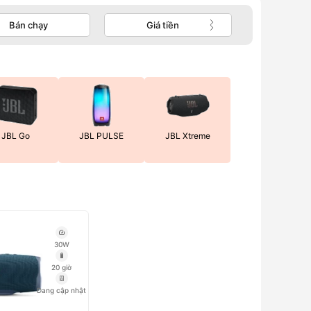
Bán chạy
Giá tiền
JBL Go
JBL PULSE
JBL Xtreme
30W
20 giờ
Đang cập nhật