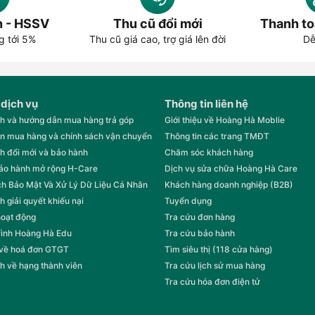
n - HSSV
Thu cũ đổi mới
Thanh to
i tiến rõ rệt qua từng phiên bản. Trong đó, hai model được ưa chuộ
g tới 5%
Thu cũ giá cao, trợ giá lên đời
Dễ
 sự cân bằng giữa giá thành và hiệu năng. Thiết kế chắc chắn, ch
 lớn cho không gian ngoài trời. Điểm nổi bật là khả năng sạc ngược
 dịch vụ
Thông tin liên hệ
với người tiền nhiệm. Với chuẩn chống nước và bụi IP67, công suất
ang đến thiết kế tinh tế, thời thượng hơn. Đặc biệt, loa sử dụng B
h và hướng dẫn mua hàng trả góp
Giới thiệu về Hoàng Hà Moblie
n mua hàng và chính sách vận chuyển
Thông tin các trang TMĐT
h đổi mới và bảo hành
Chăm sóc khách hàng
bảo hành mở rộng H-Care
Dịch vụ sửa chữa Hoàng Hà Care
h Bảo Mật Và Xử Lý Dữ Liệu Cá Nhân
Khách hàng doanh nghiệp (B2B)
h giải quyết khiếu nại
Tuyển dụng
hoạt động
Tra cứu đơn hàng
rình Hoàng Hà Edu
Tra cứu bảo hành
 về hoá đơn GTGT
Tìm siêu thị (118 cửa hàng)
h về hạng thành viên
Tra cứu lịch sử mua hàng
Tra cứu hóa đơn điện tử