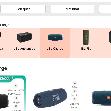
Liên quan
Mới nhất
h mục
ox
JBL Authentics
JBL Charge
JBL Flip
rge
40W
Woofer: 30W
RMS
Tweeter:
20 giờ
10W
RMS
Tổng
28 giờ
JBL Pro
công suất tối
Sound
đa: 45W
AI Sound