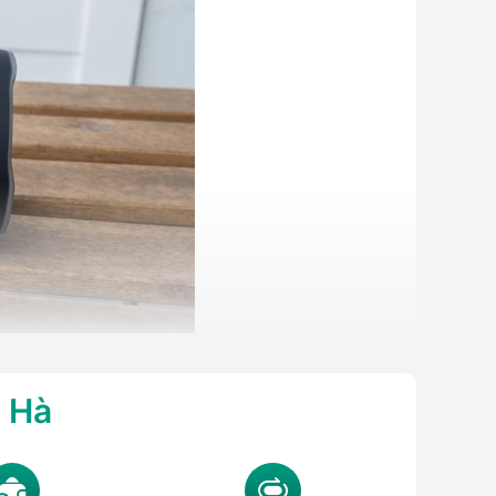
g Hà
 Mobile đã tổng hợp đầy đủ các phiên bản nổi bật cùng