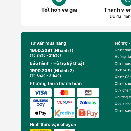
Tốt hơn về giá
Thành viê
Dòng JBL Charge đã trải qua nhiều thế hệ với những cả
Ưu đãi riên
5.
JBL Charge 4: Là phiên bản được yêu thích nhờ
ướt, trong khi công suất 30W đảm bảo âm thanh đủ
Tư vấn mua hàng
Hỗ trợ -
JBL Charge 5: Đây là bản nâng cấp vượt trội so 
Charge 5 không chỉ cải thiện về chất âm mà còn m
1900.2091 (Nhánh 1)
Chính sác
so với các phiên bản cũ.
(Từ 8h30 - 21h30)
Hướng dẫ
Bảo hành - Hỗ trợ kỹ thuật
Chính sác
1900.2091 (Nhánh 2)
Dịch vụ 
(Từ 8h30 - 21h30)
Chính Sác
Phương thức thanh toán
Chính sác
Quy chế 
Chương t
Quy định
Chính sác
Hình thức vận chuyển