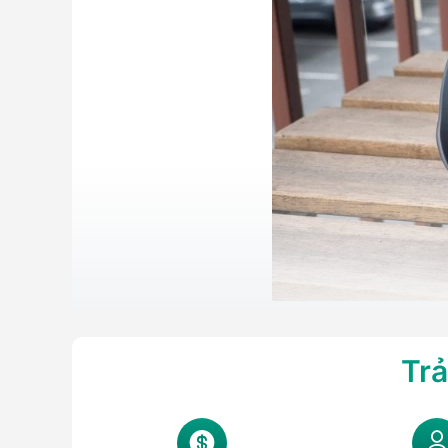
Tổng hợp những phiên bản của dòng l
Trả
Dòng
JBL
Charge đã trải qua nhiều thế hệ với những 
bảng thông số chi tiết để dễ dàng so sánh và lựa chọ
Những phiên bản loa JBL Charge nổi bật