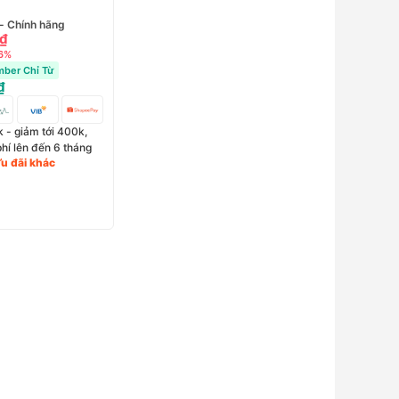
- Chính hãng
 ₫
36%
ber Chỉ Từ
₫
 - giảm tới 400k,
phí lên đến 6 tháng
Ưu đãi khác