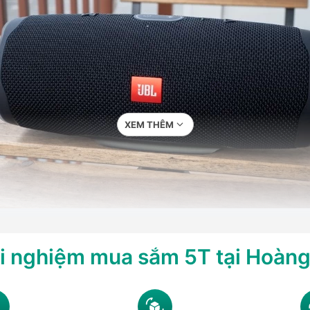
XEM THÊM
oa JBL Charge và bảng thông số chi tiết
i nghiệm mua sắm 5T tại Hoàn
cải tiến mạnh mẽ cả về thiết kế lẫn công nghệ. Dưới đây, Hoàng Hà
n sản phẩm phù hợp.