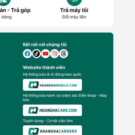
án - Trả góp
Trả máy lỗi
ng và phổ biến nhất hiện nay là loa Charge 4 và Charge
 dàng
Đổi máy liền
uẩn chống nước IPX7 giúp loa chịu được môi trường ẩm
 cho thiết bị di động, đúng nghĩa là “Charge”.
Kết nối với chúng tôi
 tăng lên 40W, cùng công nghệ âm thanh JBL Pro Sound,
luetooth 5.1, cho kết nối ổn định hơn và tầm xa tốt hơn
Website thành viên
Hệ thống báo lẻ di động toàn quốc
Hệ thống bảo hành và chăm sóc Điện thoại - Máy
tính
Tuyển dụng - Cơ hội việc làm