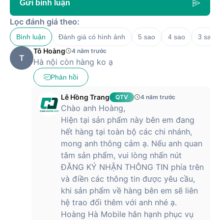
Gửi bình luận
Lọc đánh giá theo:
Bình luận
Đánh giá có hình ảnh
5 sao
4 sao
3 sao
Tô Hoàng
4 năm trước
T
Hà nội còn hàng ko ạ
Phản hồi
Lê Hồng Trang
QTV
4 năm trước
Chào anh Hoàng,
Hiện tại sản phẩm này bên em đang
hết hàng tại toàn bộ các chi nhánh,
mong anh thông cảm ạ. Nếu anh quan
tâm sản phẩm, vui lòng nhấn nút
ĐĂNG KÝ NHẬN THÔNG TIN phía trên
và điền các thông tin được yêu cầu,
khi sản phẩm về hàng bên em sẽ liên
hệ trao đổi thêm với anh nhé ạ.
Hoàng Hà Mobile hân hạnh phục vụ