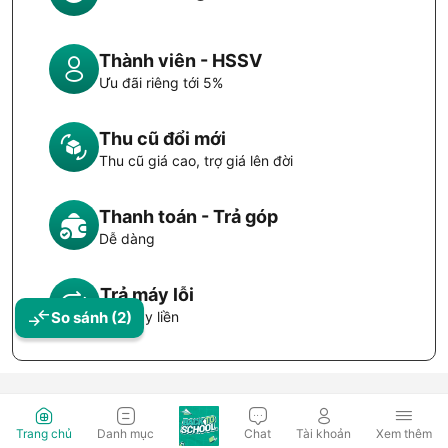
Thành viên - HSSV
Ưu đãi riêng tới 5%
Thu cũ đổi mới
Thu cũ giá cao, trợ giá lên đời
Thanh toán - Trả góp
Dễ dàng
Trả máy lỗi
Đổi máy liền
So sánh
(2)
Trang chủ
Danh mục
Chat
Tài khoản
Xem thêm