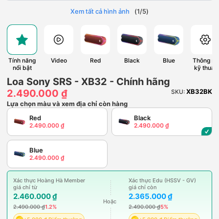
Xem tất cả hình ảnh
(
1
/
5
)
Tính năng
Video
Red
Black
Blue
Thông số
nổi bật
kỹ thuật
Loa Sony SRS - XB32 - Chính hãng
2.490.000 ₫
XB32BK
SKU:
Lựa chọn màu và xem địa chỉ còn hàng
Red
Black
2.490.000 ₫
2.490.000 ₫
Blue
2.490.000 ₫
Xác thực Hoàng Hà Member
Xác thực Edu (HSSV - GV)
giá chỉ từ
giá chỉ còn
2.460.000 ₫
2.365.000 ₫
Hoặc
2.490.000 ₫
1.2%
2.490.000 ₫
5%