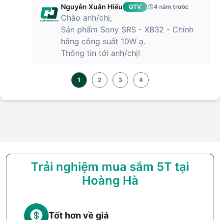
Nguyễn Xuân Hiếu
QTV
4 năm trước
Chào anh/chị,
Sản phẩm Sony SRS - XB32 - Chính
hãng công suất 10W ạ.
Thông tin tới anh/chị!
1
2
3
4
Trải nghiệm mua sắm 5T tại
Hoàng Hà
Tốt hơn về giá