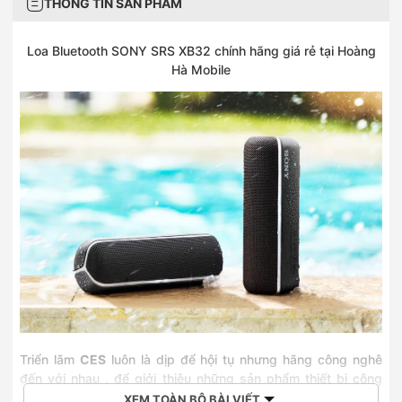
THÔNG TIN SẢN PHẨM
Loa Bluetooth SONY SRS XB32 chính hãng giá rẻ tại Hoàng
Hà Mobile
Triển lãm
CES
luôn là dịp để hội tụ nhưng hãng công nghê
đến với nhau , để giới thiệu những sản phẩm thiết bị công
nghệ mới của mình đến với người tiêu dùng cùng với nhiều
XEM TOÀN BỘ BÀI VIẾT