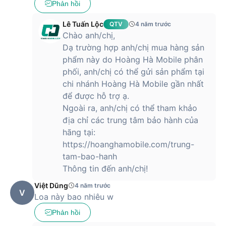
Phản hồi
Lê Tuấn Lộc
QTV
4 năm trước
Chào anh/chị,
Dạ trường hợp anh/chị mua hàng sản
phẩm này do Hoàng Hà Mobile phân
phối, anh/chị có thể gửi sản phẩm tại
chi nhánh Hoàng Hà Mobile gần nhất
để được hỗ trợ ạ.
Ngoài ra, anh/chị có thể tham khảo
địa chỉ các trung tâm bảo hành của
hãng tại:
https://hoanghamobile.com/trung-
tam-bao-hanh
Thông tin đến anh/chị!
Việt Dũng
4 năm trước
V
Loa này bao nhiêu w
Phản hồi