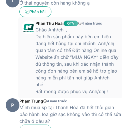
T
Ở thái nguyên còn hàng không ạ
Phản hồi
Phan Thu Hoài
QTV
4 năm trước
Chào Anh/chị ,
Dạ hiện sản phẩm này bên em hiện
đang hết hàng tại chi nhánh. Anh/chị
quan tâm có thể Đặt hàng Online qua
Website ấn chữ “MUA NGAY” điền đầy
đủ thông tin, sau khi xác nhận thành
công đơn hàng bên em sẽ hỗ trợ giao
hàng miễn phí tận nơi giúp Anh/chị
nhé.
Rất mong được phục vụ Anh/chị !
Phạm Trung
4 năm trước
P
Mình mua sp tại Thanh Hóa đã hết thời gian
bảo hành, loa giờ sạc không vào thì có thể sửa
chữa ở đâu a?