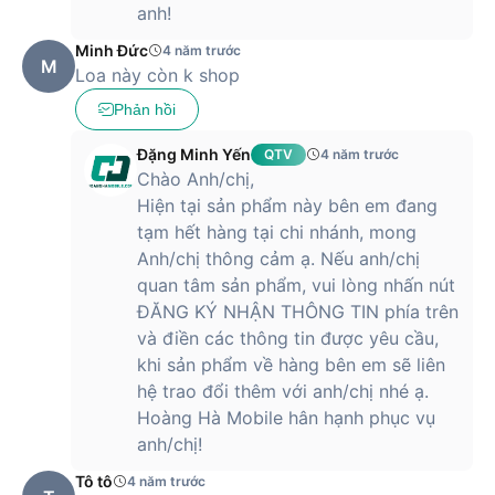
anh!
Minh Đức
4 năm trước
M
Loa này còn k shop
Phản hồi
Đặng Minh Yến
QTV
4 năm trước
Chào Anh/chị,
Hiện tại sản phẩm này bên em đang
tạm hết hàng tại chi nhánh, mong
Anh/chị thông cảm ạ. Nếu anh/chị
quan tâm sản phẩm, vui lòng nhấn nút
ĐĂNG KÝ NHẬN THÔNG TIN phía trên
và điền các thông tin được yêu cầu,
khi sản phẩm về hàng bên em sẽ liên
hệ trao đổi thêm với anh/chị nhé ạ.
Hoàng Hà Mobile hân hạnh phục vụ
anh/chị!
Tô tô
4 năm trước