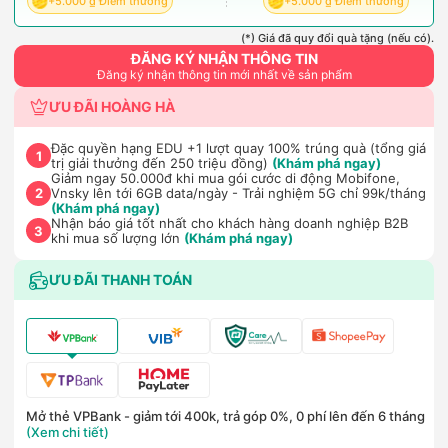
+5.000 ₫ Điểm thưởng
+5.000 ₫ Điểm thưởng
(*) Giá đã quy đổi quà tặng (nếu có).
ĐĂNG KÝ NHẬN THÔNG TIN
Đăng ký nhận thông tin mới nhất về sản phẩm
ƯU ĐÃI HOÀNG HÀ
Đặc quyền hạng EDU +1 lượt quay 100% trúng quà (tổng giá
1
trị giải thưởng đến 250 triệu đồng)
(Khám phá ngay)
Giảm ngay 50.000đ khi mua gói cước di động Mobifone,
Vnsky lên tới 6GB data/ngày - Trải nghiệm 5G chỉ 99k/tháng
2
(Khám phá ngay)
Nhận báo giá tốt nhất cho khách hàng doanh nghiệp B2B
3
khi mua số lượng lớn
(Khám phá ngay)
ƯU ĐÃI THANH TOÁN
Mở thẻ VPBank - giảm tới 400k, trả góp 0%, 0 phí lên đến 6 tháng
(Xem chi tiết)