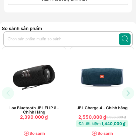
chuyên gia . Ông lớn Sony không thể vắng mặt tại CES 2019
để giới thiệu những sản phẩm mới nhất của mình , và tại CES
2019 hãng Sony đã cho ra mắt giới điệu những sản phẩm
mới nhất của mình với những thiết bị điện tử công nghệ cao
So sánh sản phẩm
cấp và đặc biệt là giới thiệu những mẫu loa di động cao cấp
nhất của mình và hãng đã công bố và giới thiệu dòng loa cao
cấp và nổi bật của mình đó là chiếc Loa di động
Sony SRS-
XB32
Loa Bluetooth JBL FLIP 6 -
JBL Charge 4 - Chính hãng
Chính Hãng
2,390,000 ₫
2,550,000 ₫
3,990,000 ₫
Đã tiết kiệm
1,440,000 ₫
So sánh
So sánh