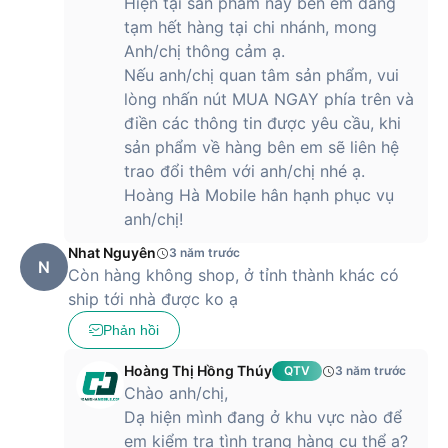
Hiện tại sản phẩm này bên em đang
tạm hết hàng tại chi nhánh, mong
Anh/chị thông cảm ạ.
Nếu anh/chị quan tâm sản phẩm, vui
lòng nhấn nút MUA NGAY phía trên và
điền các thông tin được yêu cầu, khi
sản phẩm về hàng bên em sẽ liên hệ
trao đổi thêm với anh/chị nhé ạ.
Hoàng Hà Mobile hân hạnh phục vụ
anh/chị!
Nhat Nguyên
3 năm trước
N
Còn hàng không shop, ở tỉnh thành khác có
ship tới nhà được ko ạ
Phản hồi
Hoàng Thị Hồng Thúy
QTV
3 năm trước
Chào anh/chị,
Dạ hiện mình đang ở khu vực nào để
em kiểm tra tình trạng hàng cụ thể ạ?