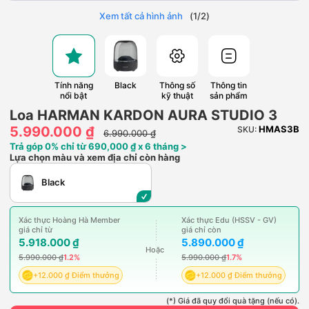
Xem tất cả hình ảnh
(
1
/
2
)
Tính năng
Black
Thông số
Thông tin
nổi bật
kỹ thuật
sản phẩm
Loa HARMAN KARDON AURA STUDIO 3
5.990.000 ₫
HMAS3B
SKU:
6.990.000 ₫
Trả góp 0% chỉ từ 690,000 ₫ x 6 tháng >
Lựa chọn màu và xem địa chỉ còn hàng
Black
Xác thực Hoàng Hà Member
Xác thực Edu (HSSV - GV)
giá chỉ từ
giá chỉ còn
5.918.000 ₫
5.890.000 ₫
Hoặc
5.990.000 ₫
1.2%
5.990.000 ₫
1.7%
+12.000 ₫ Điểm thưởng
+12.000 ₫ Điểm thưởng
(*) Giá đã quy đổi quà tặng (nếu có).