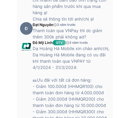
chi nhánh để đảm bảo tình trạng còn
hàng sản phẩm trước khi qua mua
Aura Studio 3 được tích hợp hiệu ứng ánh sáng Ambient
hàng ạ!
Light LED, tạo dải sáng chuyển động sóng đồng bộ cùng
Chia sẻ thông tin tới anh/chị ạ!
nhạc, mang lại trải nghiệm nghe nhìn ấn tượng.
Đạt Nguyễn
3 năm trước
Đ
Thanh toán qua VNPay thì dc giảm
thêm 300k phải không ad?
Hệ thống đèn LED Ambient Light của Aura Studio 3 được bố
Đỗ Mỹ Linh
QTV
3 năm trước
trí quanh đế loa, cho ánh sáng dịu nhẹ, tự động chuyển động
Dạ Hoàng Hà Mobile xin chào anh/chị,
theo giai điệu. Điều này không chỉ làm nổi bật sản phẩm mà
còn tạo nên bầu không khí thư giãn, truyền cảm hứng sáng
Dạ Hoàng Hà Mobile đang có ưu đãi
tạo, phù hợp cho không gian phòng khách, phòng ngủ, văn
khi thanh toán qua VNPAY từ
phòng làm việc, hay các sự kiện nhỏ tại nhà.
4/1/2024 - 31/3/2024:
Ánh sáng được cân chỉnh để không gây chói mắt, có thể sử
🎫Ưu đãi với tất cả đơn hàng:
dụng liên tục mà không ảnh hưởng thị lực. Đèn LED hoạt
động tự động, không cần thao tác thủ công, giúp người dùng
- Giảm 100.000đ (HHMQR100) cho
tập trung thưởng thức âm nhạc.
thanh toán đơn hàng từ 4.000.000đ
- Giảm 200.000đ (HHMQR200) cho
Khác biệt lớn nhất của Aura Studio 3 so với các phiên bản
thanh toán đơn hàng từ 10.000.000đ
trước nằm ở hệ thống hiệu ứng ánh sáng Ambient Light. Dải
đèn LED được thiết kế chạy quanh đế loa, phát ra ánh sáng
- Giảm 300.000đ (HHMQR300) cho
dịu nhẹ, chuyển động mềm mại theo nhịp nhạc. Không chỉ là