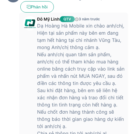
tiết dải trung-cao rõ nét.
Phản hồi
Hệ thống 6 loa mid-high 40mm phân bổ đều quanh thân loa
Đỗ Mỹ Linh
QTV
3 năm trước
tạo âm trường rộng lớn, âm thanh lan tỏa đồng đều, không bị
Dạ Hoàng Hà Mobile xin chào anh/chị,
giới hạn bởi vị trí đặt loa. Subwoofer 133mm công suất 100W
cho âm bass sâu, chắc, không lấn dải trung-cao. Mạch
Hiện tại sản phẩm này bên em đang
amply 2x15W giúp tái hiện các chi tiết nhạc cụ, giọng hát
tạm hết hàng tại chi nhánh Vũng Tàu,
chân thực, phù hợp nhiều thể loại nhạc từ pop, rock, jazz đến
mong Anh/chị thông cảm ạ.
nhạc cổ điển, acoustic.
Nếu anh/chị quan tâm sản phẩm,
anh/chị có thể tham khảo mua hàng
Công nghệ xử lý âm thanh số (DSP) của Harman Kardon giúp
cân bằng các dải âm, giảm méo tiếng, tối ưu hóa trải nghiệm
online bằng cách truy cập vào link sản
nghe nhạc, xem phim hoặc chơi game.
phẩm và nhấn nút MUA NGAY, sau đó
điền các thông tin được yêu cầu ạ.
Trái tim của Harman Kardon Aura Studio 3 là hệ thống âm
Sau khi đặt hàng, bên em sẽ liên hệ
thanh 360° được tinh chỉnh đến mức tối ưu. Sáu củ loa mid-
xác nhận đơn hàng và trao đổi chi tiết
high 40mm được bố trí đều xung quanh thân loa, phối hợp
với một củ loa siêu trầm (subwoofer) đường kính lớn 133mm
thông tin tình trạng còn hết hàng ạ.
đặt ở trung tâm, tạo nên không gian âm thanh đa hướng, bao
Nếu chốt đơn hàng thành công sẽ
phủ toàn bộ căn phòng. Sự kết hợp này giúp âm thanh
thông báo thời gian giao hàng dự kiến
không bị giới hạn ở một hướng cố định, mà lan tỏa đồng đều,
tới anh/chị ạ.
đảm bảo người nghe ở bất kỳ vị trí nào cũng cảm nhận được
Chia sẻ thông tin tới anh/chị ạ!