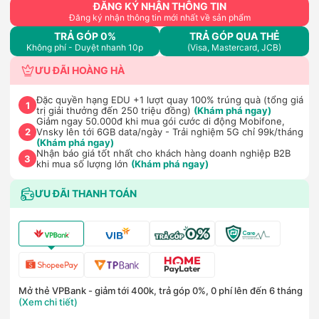
ĐĂNG KÝ NHẬN THÔNG TIN
Đăng ký nhận thông tin mới nhất về sản phẩm
TRẢ GÓP 0%
TRẢ GÓP QUA THẺ
Không phí - Duyệt nhanh 10p
(Visa, Mastercard, JCB)
ƯU ĐÃI HOÀNG HÀ
Đặc quyền hạng EDU +1 lượt quay 100% trúng quà (tổng giá
1
trị giải thưởng đến 250 triệu đồng)
(Khám phá ngay)
Giảm ngay 50.000đ khi mua gói cước di động Mobifone,
Vnsky lên tới 6GB data/ngày - Trải nghiệm 5G chỉ 99k/tháng
2
(Khám phá ngay)
Nhận báo giá tốt nhất cho khách hàng doanh nghiệp B2B
3
khi mua số lượng lớn
(Khám phá ngay)
ƯU ĐÃI THANH TOÁN
Mở thẻ VPBank - giảm tới 400k, trả góp 0%, 0 phí lên đến 6 tháng
(Xem chi tiết)