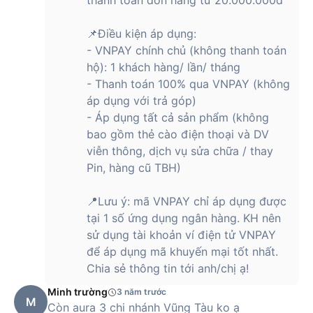
thanh toán đơn hàng từ 20.000.000đ
một chi tiết trang trí, hiệu ứng này thực sự nâng tầm trải
nghiệm nghe nhìn, giúp mỗi buổi nghe nhạc trở thành một
📌Điều kiện áp dụng:
hành trình cảm xúc trọn vẹn cả về thị giác lẫn thính giác.
- VNPAY chính chủ (không thanh toán
Đối với những người yêu thích không gian sống hiện đại, đèn
hộ): 1 khách hàng/ lần/ tháng
Ambient Light giúp tạo nên một bầu không khí thư giãn, ấm
- Thanh toán 100% qua VNPAY (không
áp vào buổi tối, hoặc làm nổi bật không gian tiếp khách,
áp dụng với trả góp)
phòng ngủ, phòng làm việc. Đặc biệt, ánh sáng LED được
- Áp dụng tất cả sản phẩm (không
cân chỉnh ở mức vừa phải, không gây chói mắt, có thể sử
bao gồm thẻ cào điện thoại và DV
dụng liên tục mà không ảnh hưởng đến thị lực hay gây phiền
viễn thông, dịch vụ sửa chữa / thay
nhiễu khi nghỉ ngơi.
Pin, hàng cũ TBH)
Điểm cộng lớn là hệ thống đèn này hoạt động hoàn toàn tự
động, không yêu cầu người dùng phải tùy chỉnh phức tạp.
📍Lưu ý: mã VNPAY chỉ áp dụng được
Chỉ cần bật loa, ánh sáng sẽ tự động đồng bộ với âm nhạc,
tại 1 số ứng dụng ngân hàng. KH nên
tạo nên một không gian đầy cảm hứng, lý tưởng cho việc thư
sử dụng tài khoản ví điện tử VNPAY
giãn, học tập hoặc làm việc sáng tạo.
để áp dụng mã khuyến mại tốt nhất.
Aura Studio 3 nghe nhạc có hay không?
Chia sẻ thông tin tới anh/chị ạ!
Aura Studio 3 mang lại trải nghiệm âm nhạc đắm chìm nhờ hệ
Minh trường
3 năm trước
M
thống âm thanh 360 độ, công suất 130W, âm trầm sâu, chi
Còn aura 3 chi nhánh Vũng Tàu ko ạ