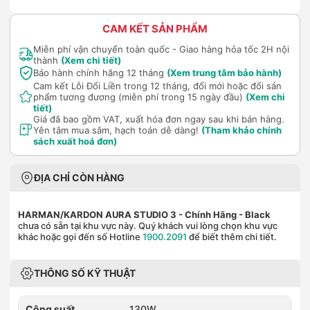
CAM KẾT SẢN PHẨM
Miễn phí vận chuyển toàn quốc - Giao hàng hỏa tốc 2H nội
thành
(Xem chi tiết)
Bảo hành chính hãng 12 tháng
(Xem trung tâm bảo hành)
Cam kết Lỗi Đổi Liền trong 12 tháng, đổi mới hoặc đổi sản
phẩm tương đương (miễn phí trong 15 ngày đầu)
(Xem chi
tiết)
Giá đã bao gồm VAT, xuất hóa đơn ngay sau khi bán hàng.
Yên tâm mua sắm, hạch toán dễ dàng!
(Tham khảo chính
sách xuất hoá đơn)
ĐỊA CHỈ CÒN HÀNG
HARMAN/KARDON AURA STUDIO 3 - Chính Hãng
- Black
chưa có sẵn tại khu vực này. Quý khách vui lòng chọn khu vực
khác hoặc gọi đến số Hotline
1900.2091
để biết thêm chi tiết.
THÔNG SỐ KỸ THUẬT
Công suất
130W