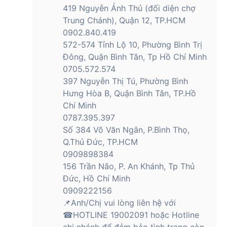
cho tổng thể sản phẩm.
419 Nguyễn Ảnh Thủ (đối diện chợ
Trung Chánh), Quận 12, TP.HCM
Với Aura Studio 3, mỗi góc đặt loa đều trở thành một điểm
0902.840.419
nhấn nghệ thuật trong không gian sống. Dù ở phòng khách,
572-574 Tỉnh Lộ 10, Phường Bình Trị
phòng ngủ hay văn phòng làm việc, chiếc loa này như một
vật phẩm trang trí kiến tạo dấu ấn cá nhân độc đáo, đồng
Đông, Quận Bình Tân, Tp Hồ Chí Minh
thời thể hiện sự am hiểu về công nghệ và gu thẩm mỹ của
0705.572.574
chủ nhân. Ngoài ra, sự tối giản trong thiết kế còn giúp Aura
397 Nguyễn Thị Tú, Phường Bình
Studio 3 dễ dàng phối ghép với nhiều phong cách nội thất
Hưng Hòa B, Quận Bình Tân, TP.Hồ
khác nhau, từ hiện đại, tối giản cho tới cổ điển.
Chí Minh
Một điểm nhấn không thể bỏ qua chính là hiệu ứng đèn
0787.395.397
Ambient Light LED được tích hợp tinh tế dưới lớp vòm kính
Số 384 Võ Văn Ngân, P.Bình Thọ,
trong suốt. Khi loa hoạt động, dải đèn này tạo nên hiệu ứng
Q.Thủ Đức, TP.HCM
ánh sáng chuyển động gợn sóng, đồng điệu cùng nhịp điệu
0909898384
âm nhạc. Đây không chỉ là một yếu tố trang trí mà còn góp
156 Trần Não, P. An Khánh, Tp Thủ
phần xây dựng bầu không khí thư giãn, truyền cảm hứng
Đức, Hồ Chí Minh
sáng tạo, lý tưởng cho các buổi tụ họp, tiệc nhẹ, hoặc những
0909222156
khoảnh khắc thưởng thức âm nhạc riêng tư.
📌Anh/Chị vui lòng liên hệ với
Aura Studio 3 có hiệu ứng ánh sáng
☎HOTLINE 19002091 hoặc Hotline
Ambient Light không?