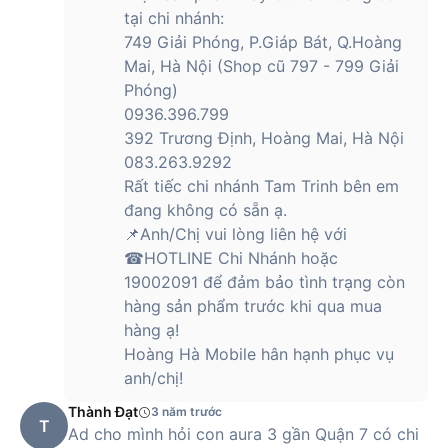
Nguồn điện
tại chi nhánh:
Cắm điện trực tiếp, không có pin
749 Giải Phóng, P.Giáp Bát, Q.Hoàng
Bảo hành
12 tháng chính hãng
Mai, Hà Nội (Shop cũ 797 - 799 Giải
Màu sắc
Đen (Black)
Phóng)
0936.396.799
Chống nước
Không hỗ trợ
392 Trương Định, Hoàng Mai, Hà Nội
Thời lượng sử
083.263.9292
Không có pin, phải cắm điện liên tục
dụng
Rất tiếc chi nhánh Tam Trinh bên em
Đèn báo trạng
đang không có sẵn ạ.
Có
thái
📌Anh/Chị vui lòng liên hệ với
☎HOTLINE Chi Nhánh hoặc
Aura Studio 3 có thiết kế gì đặc biệt?
19002091 để đảm bảo tình trạng còn
hàng sản phẩm trước khi qua mua
Aura Studio 3 sở hữu thiết kế vòm kính trong suốt độc
quyền, loại bỏ hoàn toàn ống bass reflex, tạo cảm giác liền
hàng ạ!
khối và tăng tính thẩm mỹ cho mọi không gian.
Hoàng Hà Mobile hân hạnh phục vụ
anh/chị!
Thành Đạt
3 năm trước
Phong cách thiết kế của Aura Studio 3 lấy cảm hứng từ các
T
Ad cho mình hỏi con aura 3 gần Quận 7 có chi
tác phẩm nghệ thuật hiện đại, với lớp kính trong suốt uốn