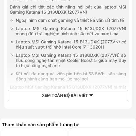
Đánh giá chi tiết các tính năng nổi bật của laptop MSI
Gaming Katana 15 B13UDXK (2077VN)
Ngoại hình đậm chất gaming và thiết kế vẫn rất tinh tế
Laptop MSI Gaming Katana 15 B13UDXK (2077VN)
mang đến trải nghiệm hình ảnh sắc nét và mượt mà
Laptop MSI Gaming Katana 15 B13UDXK (2077VN) có
hiệu suất vượt trội nhờ Intel Core i7-13620H
Laptop MSI Gaming Katana 15 B13UDXK (2077VN) sở
hữu công nghệ tản nhiệt Cooler Boost 5 giúp máy duy
trì hiệu năng mạnh mẽ
Kết nối đa dạng và viên pin bền bỉ 53.5Wh, sẵn sàng
đồng hành cùng bạn mọi lúc mọi nơi
Laptop MSI Gaming Katana 15 B13UDXK (2077VN) ra mắt
khi nào?
XEM TOÀN BỘ BÀI VIẾT
Giá bán tham khảo của laptop MSI Gaming Katana 15
B13UDXK (2077VN)
So sánh Laptop MSI Gaming Katana 15 B13UDXK
(2077VN) và Laptop MSI Katana 15 B13VEK (2256VN)
Tham khảo các sản phẩm tương tự
Mua laptop MSI Gaming Katana 15 B13UDXK (2077VN)
chính hãng tại Hoàng Hà Mobile