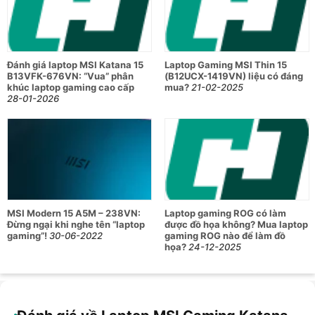
phù hợp trải nghiệm game và giải trí.
Hiệu năng mạnh mẽ với CPU Intel Core i7 Raptor Lake
10 nhân, 16 luồng, giúp xử lý đa nhiệm và các tác vụ
nặng một cách mượt mà.
Đánh giá laptop MSI Katana 15
Laptop Gaming MSI Thin 15
B13VFK-676VN: “Vua” phân
(B12UCX-1419VN) liệu có đáng
Card đồ họa rời NVIDIA GeForce RTX 3050 6GB, tăng
khúc laptop gaming cao cấp
mua?
21-02-2025
cường sức mạnh xử lý đồ họa, chơi game, dựng hình
28-01-2026
và các ứng dụng thiết kế chuyên nghiệp.
Âm thanh chất lượng cao Hi-Res Audio, mang đến trải
nghiệm âm thanh sống động, chân thực khi chơi game
và nghe nhạc.
Hệ điều hành Windows 11 Home SL giao diện hiện đại,
hỗ trợ đa dạng phần mềm mới nhất.
MSI Modern 15 A5M – 238VN:
Laptop gaming ROG có làm
Đừng ngại khi nghe tên “laptop
được đồ họa không? Mua laptop
gaming”!
30-06-2022
gaming ROG nào để làm đồ
họa?
24-12-2025
Bảng thông số kỹ thuật chi tiết của
laptop MSI Gaming Katana 15 B13UDXK
(2077VN)