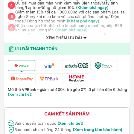
Ưu đãi mua dán màn hình kèm máy Điện thoại/Máy tính
4
bảng/Laptop/Đồng hồ giảm 10%
(Khám phá ngay)
Giảm thêm 15% tối đa 1.000.000đ với các sản phẩm Loa, tai
nghe Sony khi mua kèm với các sản phẩm: Laptop/ Điện
5
thoại/ Đồng hồ thông minh
(Khám phá ngay)
Nhận báo giá tốt nhất cho khách hàng doanh nghiệp B2B
6
khi mua số lượng lớn
(Khám phá ngay)
XEM THÊM ƯU ĐÃI
ƯU ĐÃI THANH TOÁN
Mở thẻ VPBank - giảm tới 400k, trả góp 0%, 0 phí lên đến 6 tháng
(Xem chi tiết)
CAM KẾT SẢN PHẨM
Vận chuyển toàn quốc
(Xem chi tiết)
Bảo hành chính hãng 24 tháng
(Xem trung tâm bảo hành)