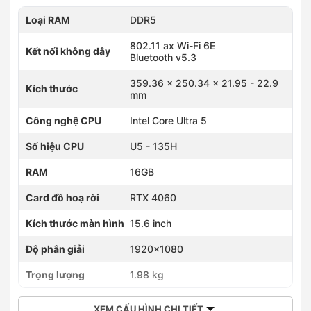
Loại RAM
DDR5
802.11 ax Wi-Fi 6E
Kết nối không dây
Bluetooth v5.3
359.36 x 250.34 x 21.95 - 22.9
Kích thước
mm
Công nghệ CPU
Intel Core Ultra 5
Số hiệu CPU
U5 - 135H
RAM
16GB
Card đồ hoạ rời
RTX 4060
Kích thước màn hình
15.6 inch
Độ phân giải
1920x1080
Trọng lượng
1.98 kg
XEM CẤU HÌNH CHI TIẾT