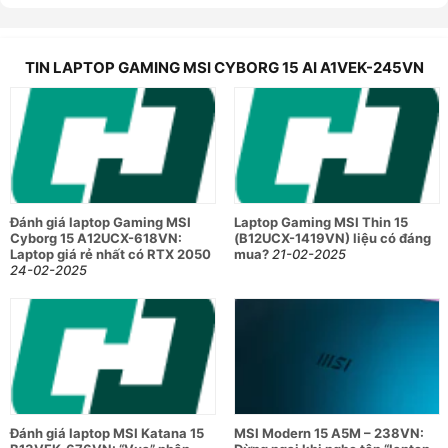
Bộ vi xử lý
Công nghệ CPU
Intel Core Ultra 5
TIN LAPTOP GAMING MSI CYBORG 15 AI A1VEK-245VN
Số hiệu CPU
U5 - 135H
Số nhân
14
Số luồng
18
Xung nhịp tối đa
4.6GHz
Đánh giá laptop Gaming MSI
Laptop Gaming MSI Thin 15
Bộ nhớ đệm
18MB
Cyborg 15 A12UCX-618VN:
(B12UCX-1419VN) liệu có đáng
Laptop giá rẻ nhất có RTX 2050
mua?
21-02-2025
Đồ họa và Âm thanh
24-02-2025
Card đồ họa rời
NVIDIA GeForce RTX 4050
Công nghệ âm thanh
2 loa 2W
Bộ nhớ RAM & Ổ cứng
RAM
16GB DDR5
Tốc độ Bus RAM
5600MHz
Đánh giá laptop MSI Katana 15
MSI Modern 15 A5M – 238VN: