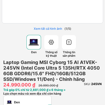
Xem tất cả hình ảnh
(
1
/
5
)
Đen
Thông số
Thông tin
kỹ thuật
sản phẩm
Laptop Gaming MSI Cyborg 15 AI A1VEK-
245VN (Intel Core Ultra 5 135H/RTX 4050
6GB GDDR6/15.6" FHD/16GB/512GB
SSD/Windows 11/Đen) - Chính hãng
24.990.000 ₫
245VN
SKU:
26.990.000 ₫
Trả góp 0% chỉ từ 2,881,000 ₫ x 6 tháng >
Lựa chọn màu và xem địa chỉ còn hàng
Đen