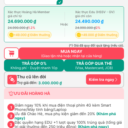
Xác thực Hoàng Hà Member
Xác thực Edu (HSSV - GV)
giá chỉ từ
giá chỉ còn
24.690.000 ₫
24.490.000 ₫
Hoặc
24.990.000 ₫
1.2%
24.990.000 ₫
2%
+49.000 ₫ Điểm thưởng
+49.000 ₫ Điểm thưởng
(*) Giá đã quy đổi quà tặng (nếu có).
MUA NGAY
(Giao tận nhà hoặc nhận tại cửa hàng)
TRẢ GÓP 0%
TRẢ GÓP QUA THẺ
Không phí - Duyệt nhanh 10p
(Visa, Mastercard, JCB)
Thu cũ lên đời
Kiểm tra ngay
Trợ giá đến:
3.000.000 ₫
ƯU ĐÃI HOÀNG HÀ
Giảm ngay 10% khi mua điện thoại phím 4G kèm Smart
1
Phone/Máy tính bảng/Laptop
Ưu đãi Chào Hè, mua phụ kiện giảm đến 20%
(Khám phá
2
ngay)
Đặc quyền hạng EDU +1 lượt quay 100% trúng quà (tổng giá
3
trị giải thưởng đến 250 triệu đồng)
(Khám phá ngay)