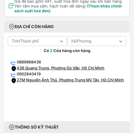
Giá đã bao gồm VAT, xuất hóa đơn ngay sau khi bán hàng.
Yên tâm mua sắm, hạch toán dễ dàng!
(Tham khảo chính
sách xuất hoá đơn)
ĐỊA CHỈ CÒN HÀNG
Có
2
Cửa hàng còn hàng
0889968436
436 Quang Trung, Phường Gò Vấp, Hồ Chí Minh
0902840419
27M Nguyễn Ảnh Thủ, Phường Trung Mỹ Tây, Hồ Chí Minh
THÔNG SỐ KỸ THUẬT