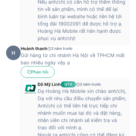
Nếu anh/chị có cần hỗ trợ thêm thông
tin về sản phẩm, mình có thể để lại
Mua Laptop ASUS Vivobook 14X OLED S3405VA-KM071W -
bình luận tại website hoặc liên hệ tới
Chính hãng tại Hoàng Hà Mobile
tổng đài 19002091 để được hỗ trợ ạ.
Hoàng Hà Mobile rất hân hạnh được
Hiện nay, bạn đã có thể đăng ký nhận thông tin và đặt hàng
phục vụ anh/chị!
Laptop ASUS Vivobook 14X OLED S3405VA-KM071W -
Chính hãng tại
Hoàng Hà Mobile
. Chúng tôi tự tin với cam kết
Hoành thanh
2 năm trước
mang đến sản phẩm chất lượng hàng đầu, kèm theo dịch vụ
H
Gửi hàng từ chi nhánh Hà Nội về TPHCM mất
uy tín và chuyên nghiệp. Đội ngũ của chúng tôi sẵn lòng
bao nhiêu ngày vậy ạ
cung cấp cho bạn những thông tin cụ thể và sớm nhất về
sản phẩm này nhé.
Phản hồi
Đỗ Mỹ Linh
QTV
2 năm trước
Dạ Hoàng Hà Mobile xin chào anh/chị,
Dạ với nhu cầu điều chuyển sản phẩm,
Anh/chị có thể liên hệ trực tiếp chi
nhánh muốn mua tại đó và đặt hàng,
nhân viên chi nhánh sẽ kiểm tra và
trao đổi với mình ạ.
Ngoài ra anh/chị cũng có thể đăng ký