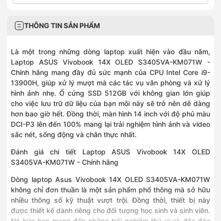
THÔNG TIN SẢN PHẨM
Là một trong những dòng laptop xuất hiện vào đầu năm,
Laptop ASUS Vivobook 14X OLED S3405VA-KM071W
-
Chính hãng mang đầy đủ sức mạnh của CPU Intel Core i9-
13900H, giúp xử lý mượt mà các tác vụ văn phòng và xử lý
hình ảnh nhẹ. Ổ cứng SSD 512GB với không gian lớn giúp
cho việc lưu trữ dữ liệu của bạn mỗi này sẽ trở nên dễ dàng
hơn bao giờ hết. Đồng thời, màn hình 14 inch với độ phủ màu
DCI-P3 lên đến 100% mang lại trải nghiệm hình ảnh và video
sắc nét, sống động và chân thực nhất.
Đánh giá chi tiết Laptop ASUS Vivobook 14X OLED
S3405VA-KM071W - Chính hãng
Dòng laptop Asus Vivobook 14X OLED S3405VA-KM071W
không chỉ đơn thuần là một sản phẩm phổ thông mà sở hữu
nhiều thông số kỹ thuật vượt trội. Đồng thời, thiết bị này
được thiết kế dành riêng cho đối tượng học sinh và sinh viên.
Nó hứa hẹn mang đến những trải nghiệm thú vị và độc đáo