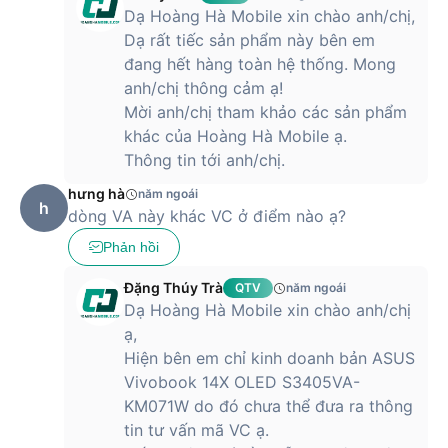
những dòng sản phẩm mới nhất của ASUS, ra mắt vào đầu
Dạ Hoàng Hà Mobile xin chào anh/chị,
năm 2024 với nhiều cải tiến và tính năng độc đáo. Được thiết
Dạ rất tiếc sản phẩm này bên em
kế để đáp ứng nhu cầu ngày càng cao về hiệu suất, thiết bị
đang hết hàng toàn hệ thống. Mong
này hứa hẹn mang đến một trải nghiệm sử dụng vượt trội.
anh/chị thông cảm ạ!
Sản phẩm còn sở hữu màn hình OLED sắc nét, bộ vi xử lý
Mời anh/chị tham khảo các sản phẩm
mạnh mẽ và thiết kế sang trọng, đáp ứng đầy đủ nhu cầu
của người dùng trong mọi tình huống.
khác của Hoàng Hà Mobile ạ.
Thông tin tới anh/chị.
hưng hà
năm ngoái
Laptop ASUS Vivobook 14X OLED S3405VA-KM071W -
h
dòng VA này khác VC ở điểm nào ạ?
Chính hãng giá như thế nào?
Phản hồi
Là một sản phẩm chính hãng của ASUS, Vivobook 14X OLED
S3405VA-KM071W đang được bán với mức giá tham khảo
Đặng Thúy Trà
QTV
năm ngoái
khoảng 22,190,000 VND. Đây là sự lựa chọn hoàn hảo cho
Dạ Hoàng Hà Mobile xin chào anh/chị
những ai đang tìm kiếm một chiếc laptop với hiệu suất và
ạ,
chất lượng tốt. Với mức giá này, người dùng sẽ được trải
Hiện bên em chỉ kinh doanh bản ASUS
nghiệm một sản phẩm cao cấp với màn hình OLED sắc nét,
Vivobook 14X OLED S3405VA-
bộ vi xử lý mạnh mẽ và thiết kế đẹp mắt. Và đây cũng là một
KM071W do đó chưa thể đưa ra thông
sự đầu tư đáng giá cho một công cụ làm việc hoặc giải trí
hàng ngày của bạn.
tin tư vấn mã VC ạ.