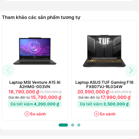
chiến game đỉnh cao. Với bộ vi xử lý Intel Core i5-11400H,
RAM 8GB, SSD 512GB và kèm theo đó là card RTX 3050,
Tham khảo các sản phẩm tương tự
chiếc máy này không chỉ đảm bảo xử lý mượt mà các tác vụ
nặng, mà còn hứa hẹn đem lại trải nghiệm chơi game vượt
trội và hấp dẫn. Đồng thời, hãng còn trang bị khả năng hiển
thị Full HD với tần số 144Hz, khiến cho chiếc máy trở nên nổi
trội hơn trong thị trường laptop gaming.
Laptop ASUS TUF Gaming F17 FX706HC
(HX579W) - Chính hãng - Cỗ máy chiến
game không giới hạn
Laptop MSI Venture A15 AI
Laptop ASUS TUF Gaming F16
ASUS
tiếp tục củng cố vị thế đỉnh cao của mình trong thị
A2HMG-003VN
FX607VJ-RL034W
trường công nghệ với sự ra đời mẫu laptop Asus TUF
18,790,000 ₫
20,990,000 ₫
22,990,000 ₫
24,490,000 ₫
15,790,000 ₫
17,990,000 ₫
Gaming FX706HC-HX579W. Đây không chỉ là dòng máy minh
Giá lên đời từ:
Giá lên đời từ:
chứng cho tầm ảnh hưởng của họ mà còn mang theo nhiều
Đã tiết kiệm
4,200,000 ₫
Đã tiết kiệm
3,500,000 ₫
đổi mới và chất lượng vượt trội. Với thiết kế đậm chất
So sánh
So sánh
gaming, dễ dàng thu hút bạn ngay cái nhìn đầu tiên, chiếc
máy này hứa hẹn sẽ đem lại cho bạn nhiều trải nghiệm tuyệt
vời, từ những công việc nhẹ nhàng đến nâng cao hay chiến
game thoải mái, không giới hạn.