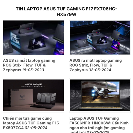
TIN LAPTOP ASUS TUF GAMING F17 FX706HC-
Thiết kế đậm chất Gaming
HX579W
Nhìn từ bên ngoài, Laptop ASUS TUF Gaming F17 FX706HC
(HX579W) - Chính hãng sở hữu một tone màu xám lịch lãm,
tạo nên vẻ đẹp sang trọng và hiện đại. Theo đó, phần nắp
máy được làm từ nhôm giúp cho thiết bị có khả năng chống
chịu được sự va đập tốt hơn, mang lại độ bền theo thời gian.
Đồng thời, việc phủ một lớp nhôm ở viền này của họ đã tạo
nên một vẻ ngoại hình mạnh mẽ nhưng không làm mất đi sự
ASUS ra mắt laptop gaming
ASUS ra mắt laptop gaming
thanh thoát.
ROG Strix, Flow, TUF &
ROG Strix, Flow, TUF &
Zephyrus
18-05-2023
Zephyrus
02-05-2024
Không chỉ về vẻ ngoại hình, chiếc máy này còn chinh phục
người dùng bằng thiết kế thông minh. Lúc này, các cổng kết
nối và lỗ tản khí đã được đặt ở phía sau, tạo nên sự gọn
gàng mà vẫn đảm bảo hiệu suất tản nhiệt tối ưu. Điều này
còn giúp tăng tính tiện ích và độ linh hoạt cho người sử dụng
khi kết nối nhiều thiết bị mà không bị vướng víu, làm ảnh
Chiến mọi tựa game cùng
Laptop ASUS TUF Gaming
hưởng đến sự thoải mái khi sử dụng.
laptop ASUS TUF Gaming F15
FA506NFR-HN006W: Cấu hình
FX507ZC4
02-05-2024
ngon cho trải nghiệm gaming
vượt trội
03-02-2025