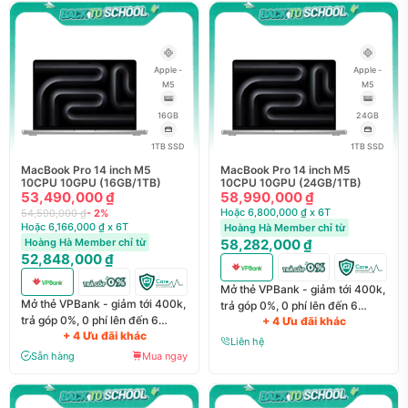
Apple -
Apple -
M5
M5
16GB
24GB
1TB SSD
1TB SSD
MacBook Pro 14 inch M5
MacBook Pro 14 inch M5
10CPU 10GPU (16GB/1TB)
10CPU 10GPU (24GB/1TB)
53,490,000 ₫
58,990,000 ₫
Hoặc 6,800,000 ₫ x 6T
54,590,000 ₫
- 2%
Hoặc 6,166,000 ₫ x 6T
Hoàng Hà Member chỉ từ
Hoàng Hà Member chỉ từ
58,282,000 ₫
52,848,000 ₫
Mở thẻ VPBank - giảm tới 400k,
Mở thẻ VPBank - giảm tới 400k,
trả góp 0%, 0 phí lên đến 6
trả góp 0%, 0 phí lên đến 6
+ 4 Ưu đãi khác
tháng
+ 4 Ưu đãi khác
tháng
Liên hệ
Sẵn hàng
Mua ngay