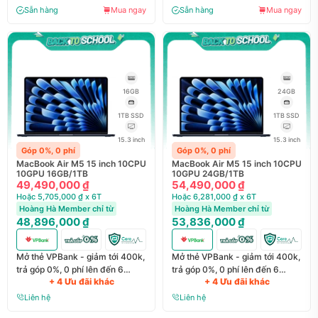
Sẵn hàng
Mua ngay
Sẵn hàng
Mua ngay
16GB
24GB
1TB SSD
1TB SSD
15.3 inch
15.3 inch
Góp 0%, 0 phí
Góp 0%, 0 phí
MacBook Air M5 15 inch 10CPU
MacBook Air M5 15 inch 10CPU
10GPU 16GB/1TB
10GPU 24GB/1TB
49,490,000 ₫
54,490,000 ₫
Hoặc 5,705,000 ₫ x 6T
Hoặc 6,281,000 ₫ x 6T
Hoàng Hà Member chỉ từ
Hoàng Hà Member chỉ từ
48,896,000 ₫
53,836,000 ₫
Mở thẻ VPBank - giảm tới 400k,
Mở thẻ VPBank - giảm tới 400k,
trả góp 0%, 0 phí lên đến 6
trả góp 0%, 0 phí lên đến 6
+ 4 Ưu đãi khác
+ 4 Ưu đãi khác
tháng
tháng
Liên hệ
Liên hệ