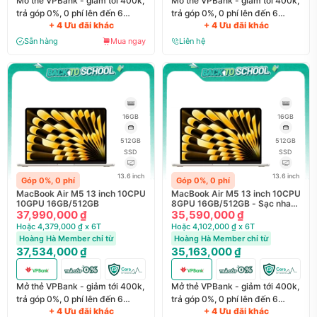
Mở thẻ VPBank - giảm tới 400k,
Mở thẻ VPBank - giảm tới 400k,
trả góp 0%, 0 phí lên đến 6
trả góp 0%, 0 phí lên đến 6
+ 4 Ưu đãi khác
+ 4 Ưu đãi khác
tháng
tháng
Sẵn hàng
Mua ngay
Liên hệ
16GB
16GB
512GB
512GB
SSD
SSD
13.6 inch
13.6 inch
Góp 0%, 0 phí
Góp 0%, 0 phí
MacBook Air M5 13 inch 10CPU
MacBook Air M5 13 inch 10CPU
10GPU 16GB/512GB
8GPU 16GB/512GB - Sạc nhanh
37,990,000 ₫
70W
35,590,000 ₫
Hoặc 4,379,000 ₫ x 6T
Hoặc 4,102,000 ₫ x 6T
Hoàng Hà Member chỉ từ
Hoàng Hà Member chỉ từ
37,534,000 ₫
35,163,000 ₫
Mở thẻ VPBank - giảm tới 400k,
Mở thẻ VPBank - giảm tới 400k,
trả góp 0%, 0 phí lên đến 6
trả góp 0%, 0 phí lên đến 6
+ 4 Ưu đãi khác
+ 4 Ưu đãi khác
tháng
tháng