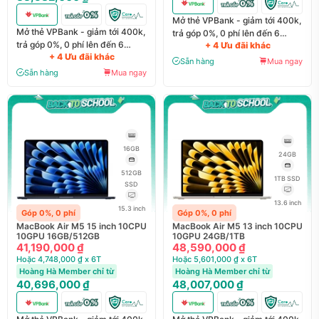
Mở thẻ VPBank - giảm tới 400k,
Mở thẻ VPBank - giảm tới 400k,
trả góp 0%, 0 phí lên đến 6
trả góp 0%, 0 phí lên đến 6
+ 4 Ưu đãi khác
tháng
+ 4 Ưu đãi khác
tháng
Sẵn hàng
Mua ngay
Sẵn hàng
Mua ngay
16GB
24GB
512GB
1TB SSD
SSD
13.6 inch
15.3 inch
Góp 0%, 0 phí
Góp 0%, 0 phí
MacBook Air M5 15 inch 10CPU
MacBook Air M5 13 inch 10CPU
10GPU 16GB/512GB
10GPU 24GB/1TB
41,190,000 ₫
48,590,000 ₫
Hoặc 4,748,000 ₫ x 6T
Hoặc 5,601,000 ₫ x 6T
Hoàng Hà Member chỉ từ
Hoàng Hà Member chỉ từ
40,696,000 ₫
48,007,000 ₫