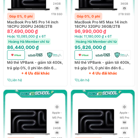
24GB
36GB
1TB SSD
2TB SSD
Góp 0%, 0 phí
Góp 0%, 0 phí
MacBook Pro M5 Pro 14 inch
MacBook Pro M5 Max 14 inch
18CPU 20GPU 24GB/2TB
18CPU 32GPU 36GB/2TB
87,490,000 ₫
96,990,000 ₫
Hoặc 10,085,000 ₫ x 6T
Hoặc 11,180,000 ₫ x 6T
Hoàng Hà Member chỉ từ
Hoàng Hà Member chỉ từ
86,440,000 ₫
95,826,000 ₫
Mở thẻ VPBank - giảm tới 400k,
Mở thẻ VPBank - giảm tới 400k,
trả góp 0%, 0 phí lên đến 6
trả góp 0%, 0 phí lên đến 6
+ 4 Ưu đãi khác
+ 4 Ưu đãi khác
tháng
tháng
Liên hệ
Liên hệ
Apple -
Apple -
M5 Pro
M5 Pro
24GB
48GB