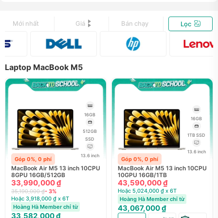
Mới nhất
Giá
Bán chạy
Lọc
Laptop MacBook M5
16GB
16GB
512GB
1TB SSD
SSD
13.6 inch
13.6 inch
Góp 0%, 0 phí
Góp 0%, 0 phí
MacBook Air M5 13 inch 10CPU
MacBook Air M5 13 inch 10CPU
8GPU 16GB/512GB
10GPU 16GB/1TB
33,990,000 ₫
43,590,000 ₫
Hoặc 5,024,000 ₫ x 6T
35,190,000 ₫
- 3%
Hoặc 3,918,000 ₫ x 6T
Hoàng Hà Member chỉ từ
Hoàng Hà Member chỉ từ
43,067,000 ₫
33,582,000 ₫