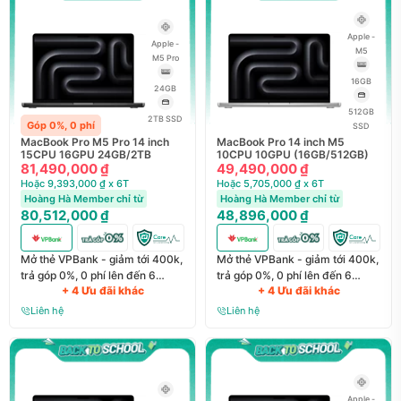
Apple -
Apple -
M5
M5 Pro
16GB
24GB
512GB
2TB SSD
Góp 0%, 0 phí
SSD
MacBook Pro M5 Pro 14 inch
MacBook Pro 14 inch M5
15CPU 16GPU 24GB/2TB
10CPU 10GPU (16GB/512GB)
81,490,000 ₫
49,490,000 ₫
Hoặc 9,393,000 ₫ x 6T
Hoặc 5,705,000 ₫ x 6T
Hoàng Hà Member chỉ từ
Hoàng Hà Member chỉ từ
80,512,000 ₫
48,896,000 ₫
Mở thẻ VPBank - giảm tới 400k,
Mở thẻ VPBank - giảm tới 400k,
trả góp 0%, 0 phí lên đến 6
trả góp 0%, 0 phí lên đến 6
+ 4 Ưu đãi khác
+ 4 Ưu đãi khác
tháng
tháng
Liên hệ
Liên hệ
Apple -