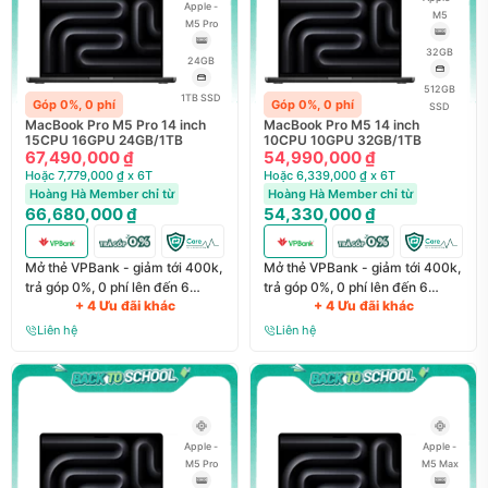
Apple -
M5
M5 Pro
32GB
24GB
512GB
1TB SSD
Góp 0%, 0 phí
Góp 0%, 0 phí
SSD
MacBook Pro M5 Pro 14 inch
MacBook Pro M5 14 inch
15CPU 16GPU 24GB/1TB
10CPU 10GPU 32GB/1TB
67,490,000 ₫
54,990,000 ₫
Hoặc 7,779,000 ₫ x 6T
Hoặc 6,339,000 ₫ x 6T
Hoàng Hà Member chỉ từ
Hoàng Hà Member chỉ từ
66,680,000 ₫
54,330,000 ₫
Mở thẻ VPBank - giảm tới 400k,
Mở thẻ VPBank - giảm tới 400k,
trả góp 0%, 0 phí lên đến 6
trả góp 0%, 0 phí lên đến 6
+ 4 Ưu đãi khác
+ 4 Ưu đãi khác
tháng
tháng
Liên hệ
Liên hệ
Apple -
Apple -
M5 Pro
M5 Max