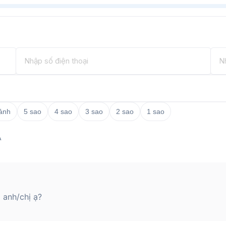
đặt hàng để được giao hàng tận tay hoàn
 tháng.
 ảnh
5 sao
4 sao
3 sao
2 sao
1 sao
Ạ
 anh/chị ạ?