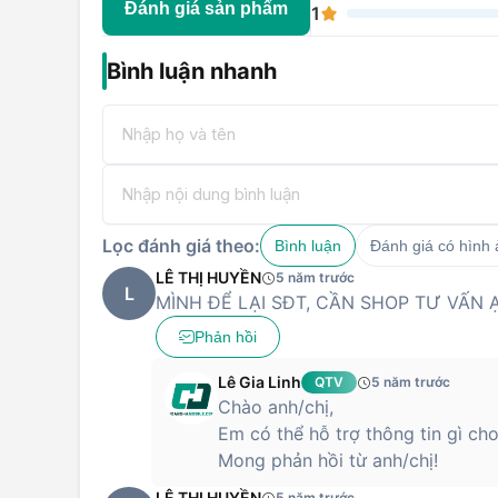
Đánh giá sản phẩm
1
ngay chi nhánh Hoàng Hà Mobile gần nhất hoặc click 
toàn miễn phí. Sản phẩm được bảo hành chính hãng 12
Bình luận nhanh
Lọc đánh giá theo:
Bình luận
Đánh giá có hình
LÊ THỊ HUYỀN
5 năm trước
L
MÌNH ĐỂ LẠI SĐT, CẦN SHOP TƯ VẤN 
Phản hồi
Lê Gia Linh
QTV
5 năm trước
Chào anh/chị,
Em có thể hỗ trợ thông tin gì cho
Mong phản hồi từ anh/chị!
LÊ THỊ HUYỀN
5 năm trước