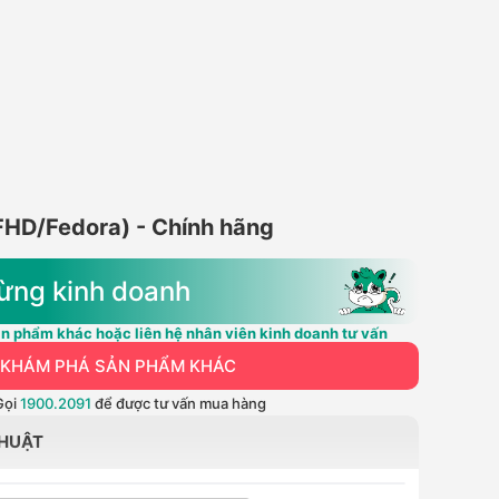
FHD/Fedora) - Chính hãng
ừng kinh doanh
n phẩm khác hoặc liên hệ nhân viên kinh doanh tư vấn
KHÁM PHÁ SẢN PHẨM KHÁC
Gọi
1900.2091
để được tư vấn mua hàng
THUẬT