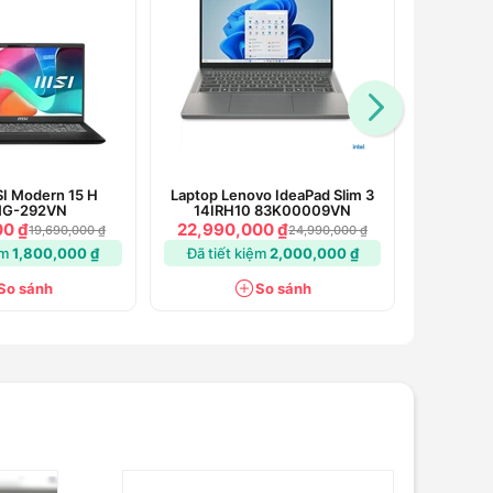
I Modern 15 H
Laptop Lenovo IdeaPad Slim 3
Lapto
G-292VN
14IRH10 83K00009VN
00 ₫
22,990,000 ₫
1
19,690,000 ₫
24,990,000 ₫
ệm
1,800,000 ₫
Đã tiết kiệm
2,000,000 ₫
So sánh
So sánh
)