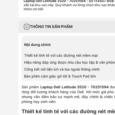
Laptop Dell Latitude 3520 - 70251594 - (i5 1135G7 8
sẵn tại khu vực này. Quý khách vui lòng chọn khu vực khá
thêm chi tiết.
THÔNG TIN SẢN PHẨM
Nội dung chính
Thiết kế tinh tế với các đường nét mềm mại
Hiệu năng đáp ứng được nhu cầu học tập & văn phò
Cổng kết nối tiện ích và loa ngoài thông minh
Bàn phím cảm giác gõ tốt & Touch Pad lớn
Sản phẩm
Laptop Dell Latitude 3520 - 70251594
đượ
rộng đối tượng khách hàng của Dell. Với mức giá ph
nhưng vẫn đảm bảo sự mạnh mẽ, đây chính là chiếc l
phòng hay sinh viên.
Thiết kế tinh tế với các đường nét m