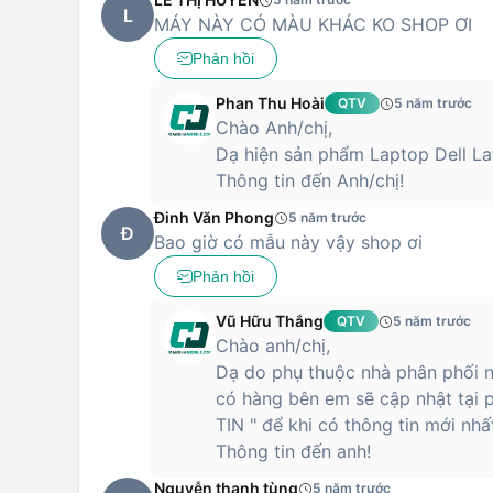
L
MÁY NÀY CÓ MÀU KHÁC KO SHOP ƠI
Phản hồi
Phan Thu Hoài
QTV
5 năm trước
Chào Anh/chị,
Dạ hiện sản phẩm Laptop Dell La
Thông tin đến Anh/chị!
Đinh Văn Phong
5 năm trước
Đ
Bao giờ có mẫu này vậy shop ơi
Phản hồi
Vũ Hữu Thắng
QTV
5 năm trước
Chào anh/chị,
Dạ do phụ thuộc nhà phân phối n
có hàng bên em sẽ cập nhật t
TIN " để khi có thông tin mới nhấ
Thông tin đến anh!
Nguyễn thanh tùng
5 năm trước