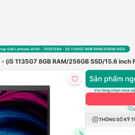
top Dell Latitude 3520 - 70251594 - (i5 1135G7 8GB RAM/256GB SSD)
4 - (i5 1135G7 8GB RAM/256GB SSD/15.6 inch 
Sản phẩm ng
Vui lòng chọn mua sả
THÔNG SỐ KỸ 