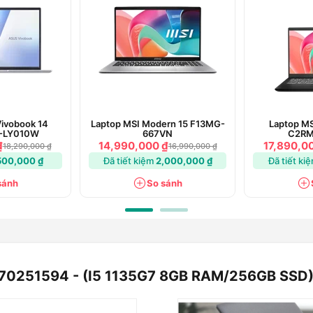
 tập & văn phòng
Vivobook 14
Laptop MSI Modern 15 F13MG-
Laptop MS
-LY010W
667VN
C2RM
 thế hệ thứ 11 core i5-1135G7 với 4 nhân
₫
14,990,000 ₫
17,890,0
18,290,000 ₫
16,990,000 ₫
oost đem lại hiệu năng vô cùng mạnh mẽ.
500,000 ₫
Đã tiết kiệm
2,000,000 ₫
Đã tiết ki
 chiếc laptop này có thể thực hiện tốt các
sánh
So sánh
được các loại game từ cấu hình thấp như
y xuất dữ liệu tốc độ cao.
i FullHD, đem tới khả năng hiển thị hình
t trong điều kiện ánh sáng mạnh. Màn hình
ỏi mắt.
 70251594 - (I5 1135G7 8GB RAM/256GB SSD
hoảng thời gian đủ dài để người dùng có