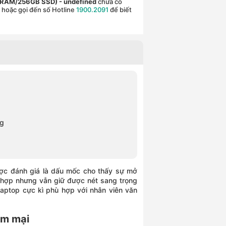
GB RAM/256GB SSD)
- undefined
chưa có
c hoặc gọi đến số Hotline
1900.2091
để biết
ng
c đánh giá là dấu mốc cho thấy sự mở
ù hợp nhưng vẫn giữ được nét sang trọng
aptop cực kì phù hợp với nhân viên văn
ềm mại