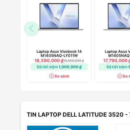
Hiệu năng đáp ứng được nhu cầu học
Laptop Asus Vivobook 14
Laptop Asus 
M1405NAQ-LY011W
M1405NAQ
Dell Latitude 3520 - 70251594 được trang bị con chip
18,590,000 ₫
17,790,000 
19,590,000 ₫
8 luồng, xung nhịp tối đa lên đến 4.2GHz nhờ Turbo B
Đã tiết kiệm
1,000,000 ₫
Đã tiết kiệm
Kết hợp với card đồ họa rời Intel Iris Xe Graphics thì
So sánh
So 
tác vụ văn phòng, thiết kế đồ họa 2D, 3D và chiến 
PES, LOL,...
Máy có 8GB RAM cùng bộ nhớ trong 256 SSD, hỗ trợ tru
Màn hình của máy có kích thước 15.6 inch độ phân giả
ảnh sắc nét chi tiết. Công nghệ chống lóa giúp nhìn tố
thích hợp cho các “tín đồ” thích phim lâu mà không lo m
TIN LAPTOP DELL LATITUDE 3520 -
Máy còn được trang bị pin 3 nhân 41Whr, cung cấp k
thể yên tâm làm việc