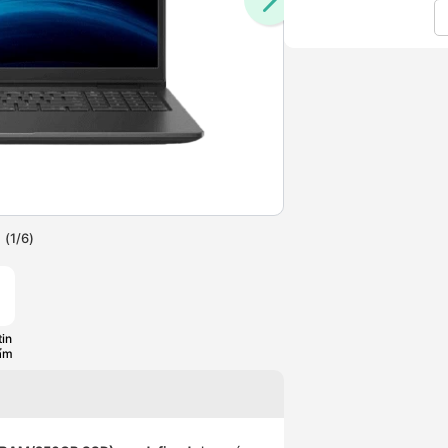
(
1
/
6
)
in
ẩm