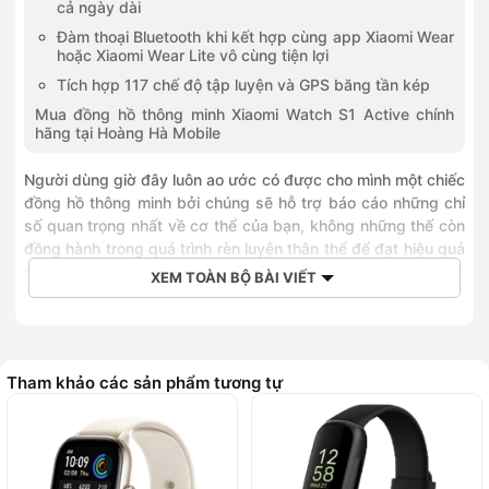
cả ngày dài
Đàm thoại Bluetooth khi kết hợp cùng app Xiaomi Wear
hoặc Xiaomi Wear Lite vô cùng tiện lợi
Tích hợp 117 chế độ tập luyện và GPS băng tần kép
Mua đồng hồ thông minh Xiaomi Watch S1 Active chính
hãng tại Hoàng Hà Mobile
Người dùng giờ đây luôn ao ước có được cho mình một chiếc
đồng hồ thông minh bởi chúng sẽ hỗ trợ báo cáo những chỉ
số quan trọng nhất về cơ thể của bạn, không những thế còn
đồng hành trong quá trình rèn luyện thân thể để đạt hiệu quả
cao. Đồng hồ thông minh
Xiaomi Watch S1 Active
sẽ là một
XEM TOÀN BỘ BÀI VIẾT
sự lựa chọn lý tưởng đáp ứng mọi nhu cầu trong nhịp sống
hiện đại bận rộn ngày nay.
Thiết kế thời trang với khung viền kim
Tham khảo các sản phẩm tương tự
loại tinh xảo
Trải nghiệm đeo đồng hồ nhẹ và thoải mái luôn là yếu tố quan
trọng hàng đầu với các sản phẩm của
Xiaomi
. Với Xiaomi
Watch S1 Active thì yếu tố thiết kế thời trang cũng được chú