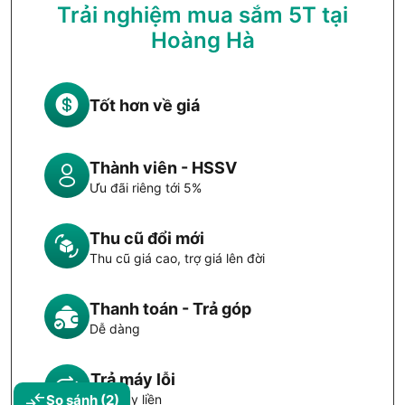
Trải nghiệm mua sắm 5T tại
Hoàng Hà
Tốt hơn về giá
Thành viên - HSSV
Ưu đãi riêng tới 5%
Thu cũ đổi mới
Thu cũ giá cao, trợ giá lên đời
Thanh toán - Trả góp
Dễ dàng
Trả máy lỗi
So sánh
(2)
Đổi máy liền