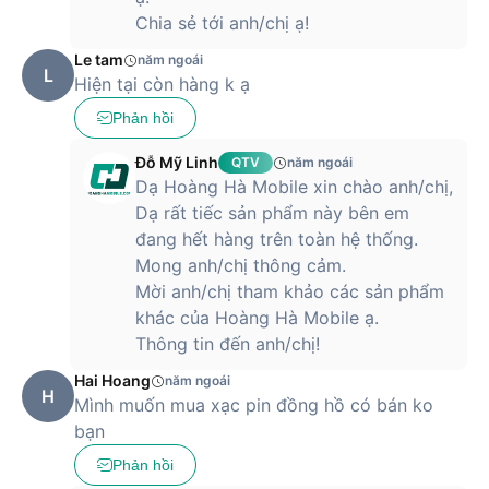
Chia sẻ tới anh/chị ạ!
Mua đồng hồ thông minh Xiaomi Watch
Le tam
năm ngoái
L
S1 Active chính hãng tại Hoàng Hà Mobile
Hiện tại còn hàng k ạ
Phản hồi
Ngoài ra, bộ phận chip GNSS băng tần kép tích hợp sẵn hỗ
trợ năm hệ thống định vị vệ tinh chính: GPS, BeiDou,
Đỗ Mỹ Linh
QTV
năm ngoái
GLONASS, Galileo và QZSS, cùng với các thuật toán tối ưu
Dạ Hoàng Hà Mobile xin chào anh/chị,
hóa nâng cao để đạt được định vị nhanh hơn, chính xác hơn,
Dạ rất tiếc sản phẩm này bên em
cung cấp cho bạn số liệu thống kê chuyên nghiệp.
đang hết hàng trên toàn hệ thống.
Mong anh/chị thông cảm.
Mời anh/chị tham khảo các sản phẩm
khác của Hoàng Hà Mobile ạ.
Thông tin đến anh/chị!
Hai Hoang
năm ngoái
H
Mình muốn mua xạc pin đồng hồ có bán ko
bạn
Phản hồi