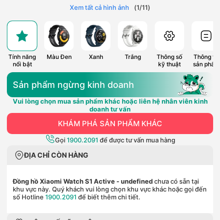
Xem tất cả hình ảnh
(
1
/
11
)
Tính năng
Màu Đen
Xanh
Trắng
Thông số
Thông tin
nổi bật
kỹ thuật
sản phẩm
Sản phẩm ngừng kinh doanh
Vui lòng chọn mua sản phẩm khác hoặc liên hệ nhân viên kinh
doanh tư vấn
KHÁM PHÁ SẢN PHẨM KHÁC
Gọi
1900.2091
để được tư vấn mua hàng
ĐỊA CHỈ CÒN HÀNG
Đồng hồ Xiaomi Watch S1 Active
- undefined
chưa có sẵn tại
khu vực này. Quý khách vui lòng chọn khu vực khác hoặc gọi đến
số Hotline
1900.2091
để biết thêm chi tiết.