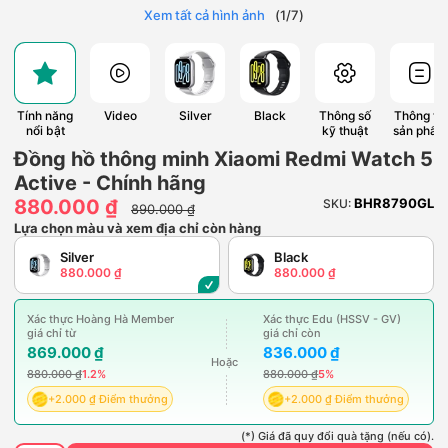
Xem tất cả hình ảnh
(
1
/
7
)
Tính năng
Video
Silver
Black
Thông số
Thông tin
nổi bật
kỹ thuật
sản phẩm
Đồng hồ thông minh Xiaomi Redmi Watch 5
Active - Chính hãng
880.000 ₫
BHR8790GL
SKU:
890.000 ₫
Lựa chọn màu và xem địa chỉ còn hàng
Silver
Black
880.000 ₫
880.000 ₫
Xác thực Hoàng Hà Member
Xác thực Edu (HSSV - GV)
giá chỉ từ
giá chỉ còn
869.000 ₫
836.000 ₫
Hoặc
880.000 ₫
1.2%
880.000 ₫
5%
+2.000 ₫ Điểm thưởng
+2.000 ₫ Điểm thưởng
(*) Giá đã quy đổi quà tặng (nếu có).