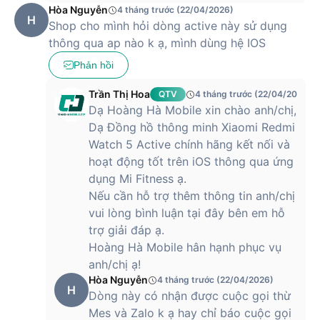
Nam với mức giá cực kỳ cạnh tranh. Ở phân khúc giá rẻ,
Hòa Nguyễn
4 tháng trước (22/04/2026)
H
người dùng có thể dễ dàng sở hữu mẫu đồng hồ thông minh
Shop cho mình hỏi dòng active này sử dụng
mới nhất từ Xiaomi.
thông qua ap nào k ạ, mình dùng hệ IOS
Phản hồi
Mua đồng hồ thông minh Xiaomi Redmi
Trần Thị Hoa
QTV
4 tháng trước (22/04/2026)
Watch 5 Active tại Hoàng Hà Mobile
Dạ Hoàng Hà Mobile xin chào anh/chị,
Dạ Đồng hồ thông minh Xiaomi Redmi
Hiện tại, đồng hồ thông minh Xiaomi Redmi Watch 5 Active
Watch 5 Active chính hãng kết nối và
đang được bán tại các chi nhánh của Hoàng Hà Mobile với
hoạt động tốt trên iOS thông qua ứng
mức giá ưu đãi kèm theo nhiều quà tặng và khuyến mãi hấp
dụng Mi Fitness ạ.
dẫn. Đây là sản phẩm được đánh giá cao về chất lượng
Nếu cần hỗ trợ thêm thông tin anh/chị
trong phân khúc giá của mình.
vui lòng bình luận tại đây bên em hỗ
Với thiết kế thể thao, màn hình LCD sắc nét, cùng nhiều tính
trợ giải đáp ạ.
năng hữu ích như theo dõi sức khỏe và đa dạng chế độ quản
Hoàng Hà Mobile hân hạnh phục vụ
lý, phân tích tập luyện, Xiaomi Redmi Watch 5 Active mang
anh/chị ạ!
lại trải nghiệm tối ưu cho người dùng, đặc biệt phù hợp với
Hòa Nguyễn
4 tháng trước (22/04/2026)
những ai yêu thích thể thao và công nghệ.
H
Dòng này có nhận được cuộc gọi thừ
Mes và Zalo k ạ hay chỉ báo cuộc gọi