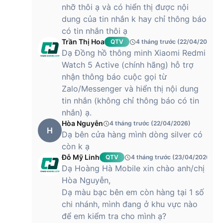
nhỡ thôi ạ và có hiển thị được nội
dung của tin nhắn k hay chỉ thông báo
có tin nhắn thôi ạ
Trần Thị Hoa
QTV
4 tháng trước (22/04/2026)
Dạ Đồng hồ thông minh Xiaomi Redmi
Watch 5 Active (chính hãng) hỗ trợ
nhận thông báo cuộc gọi từ
Zalo/Messenger và hiển thị nội dung
tin nhắn (không chỉ thông báo có tin
nhắn) ạ.
Hòa Nguyễn
4 tháng trước (22/04/2026)
H
Dạ bên cửa hàng mình dòng silver có
còn k ạ
Đỗ Mỹ Linh
QTV
4 tháng trước (23/04/2026)
Dạ Hoàng Hà Mobile xin chào anh/chị
Hòa Nguyễn,
Dạ màu bạc bên em còn hàng tại 1 số
chi nhánh, mình đang ở khu vực nào
để em kiểm tra cho mình ạ?