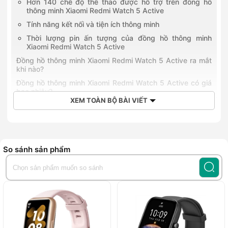
Hơn 140 chế độ thể thao được hỗ trợ trên đồng hồ
thông minh Xiaomi Redmi Watch 5 Active
Tính năng kết nối và tiện ích thông minh
Thời lượng pin ấn tượng của đồng hồ thông minh
Xiaomi Redmi Watch 5 Active
Đồng hồ thông minh Xiaomi Redmi Watch 5 Active ra mắt
khi nào?
Đồng hồ thông minh Xiaomi Redmi Watch 5 Active có giá
bao nhiêu?
XEM TOÀN BỘ BÀI VIẾT
Mua đồng hồ thông minh Xiaomi Redmi Watch 5 Active tại
Hoàng Hà Mobile
Đồng hồ thông minh Xiaomi Redmi Watch 5 Active là một sản
phẩm mới ra mắt, giúp Xiaomi tiếp tục khẳng định vị thế của
So sánh sản phẩm
mình trong lĩnh vực thiết bị đeo thông minh. Sản phẩm có
màn hình kích thước 2.0 inch với độ phân giải 320x385
pixel, mang đến trải nghiệm hiển thị sắc nét và rõ ràng. Đồng
thời, thiết bị được trang bị loạt tính năng theo dõi sức khỏe,
hỗ trợ thể thao và kết nối tiện ích, giúp bạn dễ dàng kiểm
soát sức khỏe cá nhân cũng như nâng cao trải nghiệm hàng
ngày. Trong bài viết này, bạn sẽ có cái nhìn chi tiết hơn về