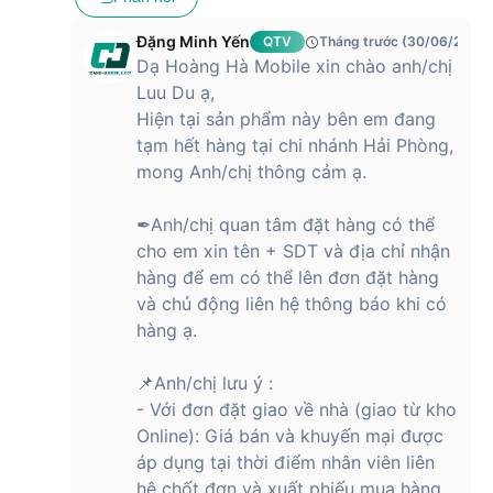
Tính năng kết nối và tiện ích thông minh
Đặng Minh Yến
QTV
Tháng trước (30/06/2026)
Dạ Hoàng Hà Mobile xin chào anh/chị
Đồng hồ thông minh Xiaomi Redmi Watch 5 Active được
Luu Du ạ,
trang bị nhiều tính năng tiện ích nhằm nâng cao trải nghiệm
Hiện tại sản phẩm này bên em đang
người dùng. Một trong những điểm nổi bật của sản phẩm là
tính năng đàm thoại qua Bluetooth, cho phép bạn thực hiện
tạm hết hàng tại chi nhánh Hải Phòng,
các cuộc gọi trực tiếp từ đồng hồ mà không cần sử dụng
mong Anh/chị thông cảm ạ.
điện thoại. Ngoài ra, thiết bị còn tích hợp trợ lý giọng nói
Alexa, giúp bạn dễ dàng ra lệnh bằng giọng nói để kiểm soát
✒Anh/chị quan tâm đặt hàng có thể
các thiết bị thông minh trong nhà.
cho em xin tên + SDT và địa chỉ nhận
Bên cạnh đó, Xiaomi Redmi Watch 5 Active còn hỗ trợ điều
hàng để em có thể lên đơn đặt hàng
khiển camera từ xa, cho phép bạn chụp ảnh thông qua đồng
và chủ động liên hệ thông báo khi có
hồ mà không cần phải chạm vào điện thoại. Đây là một tính
hàng ạ.
năng hữu ích cho những ai thường xuyên sử dụng điện thoại
để chụp ảnh hoặc quay video.
📌Anh/chị lưu ý :
Thời lượng pin ấn tượng của đồng hồ thông
- Với đơn đặt giao về nhà (giao từ kho
minh Xiaomi Redmi Watch 5 Active
Online): Giá bán và khuyến mại được
áp dụng tại thời điểm nhân viên liên
Một yếu tố quan trọng mà nhiều người dùng quan tâm chính
hệ chốt đơn và xuất phiếu mua hàng