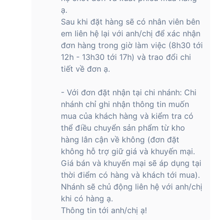
là thời lượng pin. Với Xiaomi Redmi Watch 5 Active, bạn sẽ
ạ.
không phải lo lắng về việc sạc pin quá thường xuyên. Đồng
Sau khi đặt hàng sẽ có nhân viên bên
hồ có thể sử dụng hơn 15 ngày chỉ với một lần sạc, giúp bạn
em liên hệ lại với anh/chị để xác nhận
thoải mái sử dụng trong thời gian dài mà không bị gián đoạn.
Đây là một trong những điểm mạnh của sản phẩm, đặc biệt
đơn hàng trong giờ làm việc (8h30 tới
phù hợp cho những người bận rộn hoặc thường xuyên di
12h - 13h30 tới 17h) và trao đổi chi
chuyển.
tiết về đơn ạ.
Đồng hồ thông minh Xiaomi Redmi Watch
- Với đơn đặt nhận tại chi nhánh: Chi
5 Active ra mắt khi nào?
nhánh chỉ ghi nhận thông tin muốn
Đồng hồ thông minh Xiaomi Redmi Watch 5 Active đã chính
mua của khách hàng và kiểm tra có
thức ra mắt vào tháng 8 năm 2024. Đồng hồ thông minh này
thể điều chuyển sản phẩm từ kho
nằm trong phân khúc giá rẻ, với nhiều tính năng nổi bật như
hàng lân cận về không (đơn đặt
màn hình 2 inch, hỗ trợ đàm thoại Bluetooth, tích hợp trợ lý
không hỗ trợ giữ giá và khuyến mại.
ảo Alexa, hơn 140 chế độ thể thao và thời lượng pin lên đến
Giá bán và khuyến mại sẽ áp dụng tại
hơn 15 ngày.
thời điểm có hàng và khách tới mua).
Đồng hồ thông minh Xiaomi Redmi Watch
Nhánh sẽ chủ động liên hệ với anh/chị
5 Active có giá bao nhiêu?
khi có hàng ạ.
Thông tin tới anh/chị ạ!
Hiện tại, sản phẩm đã chính thức mở bán tại thị trường Việt