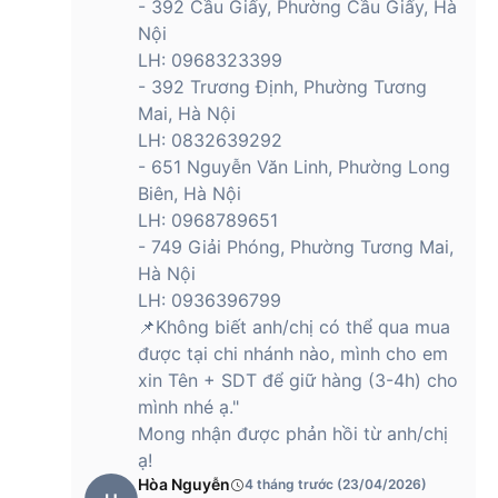
- 392 Cầu Giấy, Phường Cầu Giấy, Hà
Nội
LH: 0968323399
- 392 Trương Định, Phường Tương
Mai, Hà Nội
LH: 0832639292
- 651 Nguyễn Văn Linh, Phường Long
Biên, Hà Nội
LH: 0968789651
- 749 Giải Phóng, Phường Tương Mai,
Hà Nội
LH: 0936396799
📌Không biết anh/chị có thể qua mua
được tại chi nhánh nào, mình cho em
xin Tên + SDT để giữ hàng (3-4h) cho
mình nhé ạ."
Mong nhận được phản hồi từ anh/chị
ạ!
Hòa Nguyễn
4 tháng trước (23/04/2026)