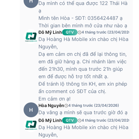
H
Dạ mình có thể qua được 122 Thái Hà
ạ
Mình tên Hòa - SĐT: 0356424487 ạ
Thời gian bên mình mở cửa như nào ạ
Đỗ Mỹ Linh
QTV
4 tháng trước (23/04/2026)
Dạ Hoàng Hà Mobile xin chào chị Hòa
Nguyễn,
Dạ em cảm ơn chị đã để lại thông tin,
em đã giữ hàng ạ. Chi nhánh làm việc
đến 21h30, mình qua trước 21h giúp
em để được hỗ trợ tốt nhất ạ.
Để tránh lộ thông tin KH, em xin phép
ẩn comment có SĐT của chị.
Em cảm ơn ạ!
Hòa Nguyễn
4 tháng trước (23/04/2026)
H
Dạ vâng ạ mình sẽ qua trước giờ đó ạ
Đỗ Mỹ Linh
QTV
4 tháng trước (23/04/2026)
Dạ Hoàng Hà Mobile xin chào chị Hòa
Nguyễn,