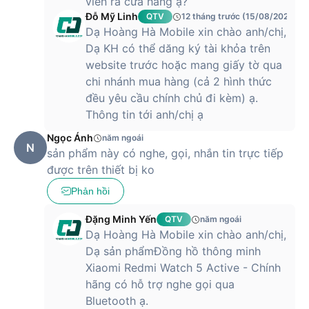
viên ra cửa hàng ạ?
Đỗ Mỹ Linh
QTV
12 tháng trước (15/08/2025)
Dạ Hoàng Hà Mobile xin chào anh/chị,
Dạ KH có thể dăng ký tài khỏa trên
website trước hoặc mang giấy tờ qua
chi nhánh mua hàng (cả 2 hình thức
đều yêu cầu chính chủ đi kèm) ạ.
Thông tin tới anh/chị ạ
Ngọc Ánh
năm ngoái
N
sản phẩm này có nghe, gọi, nhắn tin trực tiếp
được trên thiết bị ko
Phản hồi
Đặng Minh Yến
QTV
năm ngoái
Dạ Hoàng Hà Mobile xin chào anh/chị,
Dạ sản phẩmĐồng hồ thông minh
Xiaomi Redmi Watch 5 Active - Chính
hãng có hỗ trợ nghe gọi qua
Bluetooth ạ.