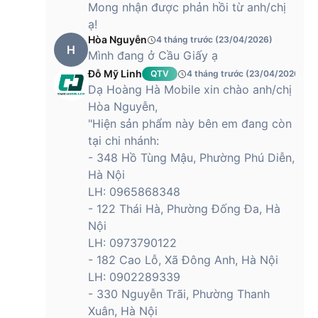
Mong nhận được phản hồi từ anh/chị
ạ!
Hòa Nguyễn
4 tháng trước (23/04/2026)
H
Mình đang ở Cầu Giấy ạ
Đỗ Mỹ Linh
QTV
4 tháng trước (23/04/2026)
Dạ Hoàng Hà Mobile xin chào anh/chị
Hòa Nguyễn,
"Hiện sản phẩm này bên em đang còn
tại chi nhánh:
- 348 Hồ Tùng Mậu, Phường Phú Diễn,
Hà Nội
LH: 0965868348
- 122 Thái Hà, Phường Đống Đa, Hà
Nội
LH: 0973790122
- 182 Cao Lỗ, Xã Đông Anh, Hà Nội
LH: 0902289339
- 330 Nguyễn Trãi, Phường Thanh
Xuân, Hà Nội