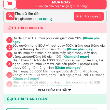
MUA NGAY
(Giao tận nhà hoặc nhận tại cửa hàng)
Thu cũ lên đời
Kiểm tra ngay
Trợ giá đến:
1.000.000 ₫
ƯU ĐÃI HOÀNG HÀ
Ưu đãi Chào Hè, mua phụ kiện giảm đến 20%
(Khám phá
1
ngay)
Đặc quyền hạng EDU +1 lượt quay 100% trúng quà (tổng giá
2
trị giải thưởng đến 250 triệu đồng)
(Khám phá ngay)
Ưu đãi mua dán màn hình kèm máy Điện thoại/Máy tính
3
bảng/Laptop/Đồng hồ giảm 10%
(Khám phá ngay)
Giảm thêm 15% tối đa 1.000.000đ với các sản phẩm Loa, tai
nghe Sony khi mua kèm với các sản phẩm: Laptop/ Điện
4
thoại/ Đồng hồ thông minh
(Khám phá ngay)
Giảm ngay 50.000đ khi mua gói cước di động Mobifone,
Vnsky lên tới 6GB data/ngày - Trải nghiệm 5G chỉ 99k/tháng
5
(Khám phá ngay)
Nhận báo giá tốt nhất cho khách hàng doanh nghiệp B2B
6
khi mua số lượng lớn
(Khám phá ngay)
XEM THÊM ƯU ĐÃI
ƯU ĐÃI THANH TOÁN