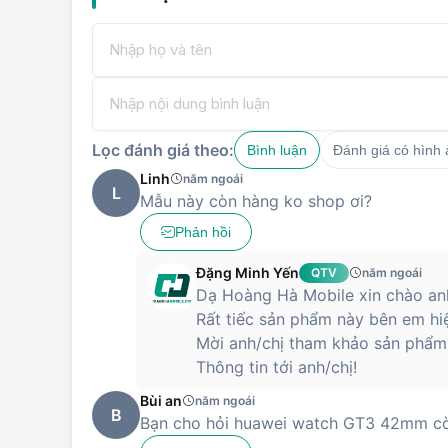
Hỗ trợ kết nối Bluetooth, Huawei Watch GT3 có thể th
gọi, trả lời và từ chối các cuộc gọi trên đồng hồ ngay
cũng hỗ trợ bạn cập nhật các thông tin hàng ngày cần t
Mua đồng hồ thông minh Huawei Watch GT3 42mm dây
nhận được mức giá tốt nhất thị trường.
Lọc đánh giá theo:
Bình luận
Đánh giá có hình
Linh
năm ngoái
L
Mẫu này còn hàng ko shop ơi?
Phản hồi
Đặng Minh Yến
QTV
năm ngoái
Dạ Hoàng Hà Mobile xin chào anh
Rất tiếc sản phẩm này bên em hi
Mời anh/chị tham khảo sản phẩm 
Thông tin tới anh/chị!
Bùi an
năm ngoái
B
Bạn cho hỏi huawei watch GT3 42mm c