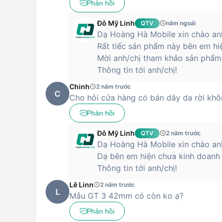
Phản hồi
Đỗ Mỹ Linh
QTV
năm ngoái
Dạ Hoàng Hà Mobile xin chào anh
Rất tiếc sản phẩm này bên em hi
Mời anh/chị tham khảo sản phẩm 
Thông tin tới anh/chị!
Chinh
2 năm trước
C
Cho hỏi cửa hàng có bán dây da rời kh
Phản hồi
Đỗ Mỹ Linh
QTV
2 năm trước
Dạ Hoàng Hà Mobile xin chào anh
Dạ bên em hiện chưa kinh doanh 
Thông tin tới anh/chị!
Lê Linn
2 năm trước
L
Mẫu GT 3 42mm có còn ko ạ?
Phản hồi