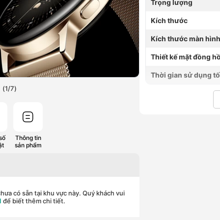
Trọng lượng
Kích thước
Kích thước màn hìn
Thiết kế mặt đồng h
Thời gian sử dụng tố
(
1
/
7
)
số
Thông tin
ật
sản phẩm
hưa có sẵn tại khu vực này. Quý khách vui
1
để biết thêm chi tiết.