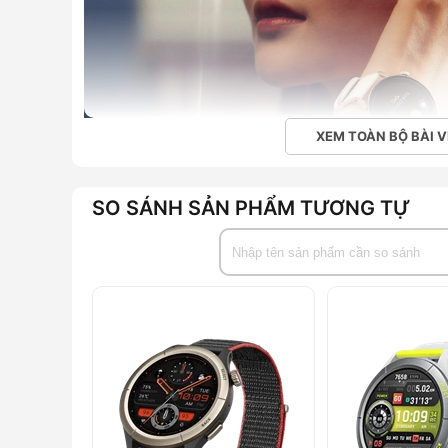
XEM TOÀN BỘ BÀI V
SO SÁNH SẢN PHẨM TƯƠNG TỰ
Huawei Watch GT3
Ngoại hình thanh lịch và cổ điển
Huawei Watch GT3 là thế hệ tiếp theo của chiếc Watch
vẫn có ngoại hình rất đặc trưng của người tiền nhiệm, 
nhiên, thế hệ sau đã có những cải tiến nhất định, m