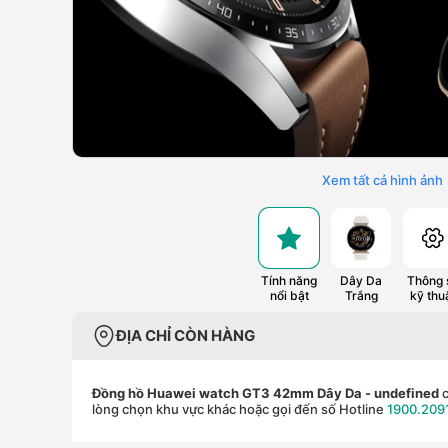
Xem tất cả hình ảnh
Tính năng
Dây Da
Thông 
nổi bật
Trắng
kỹ thu
ĐỊA CHỈ CÒN HÀNG
Đồng hồ Huawei watch GT3 42mm Dây Da
- undefined
c
lòng chọn khu vực khác hoặc gọi đến số Hotline
1900.209