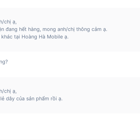
/chị ạ,
ện đang hết hàng, mong anh/chị thông cảm ạ.
khác tại Hoàng Hà Mobile ạ.
ông?
/chị ạ,
lẻ dây của sản phẩm rồi ạ.