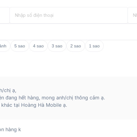
ực hiện các cuộc gọi, i xem lịch sử cuộc
 trên đồng hồ. Ngoài ra, Huawei Assistant
hiết như dự báo thời tiết.
 da chính hãng tại Hoàng Hà Mobile để
 ảnh
5 sao
4 sao
3 sao
2 sao
1 sao
/chị ạ,
ện đang hết hàng, mong anh/chị thông cảm ạ.
khác tại Hoàng Hà Mobile ạ.
òn hàng k