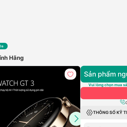
Da
ính Hãng
Sản phẩm ng
Vui lòng chọn mua sả
THÔNG SỐ KỸ 