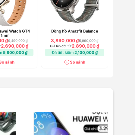
awei Watch GT4
Đồng hồ Amazfit Balance
41mm
00 ₫
3,890,000 ₫
9,490,000 ₫
5,990,000 ₫
2,690,000 ₫
2,890,000 ₫
:
Giá lên đời từ:
ệm
5,800,000 ₫
Đã tiết kiệm
2,100,000 ₫
So sánh
So sánh