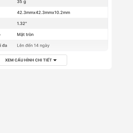
35 g
42.3mmx42.3mmx10.2mm
h
1.32"
ồ
Mặt tròn
i đa
Lên đến 14 ngày
XEM CẤU HÌNH CHI TIẾT