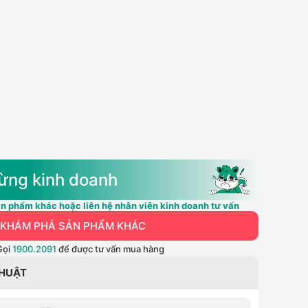
ừng kinh doanh
n phẩm khác hoặc liên hệ nhân viên kinh doanh tư vấn
KHÁM PHÁ SẢN PHẨM KHÁC
Gọi
1900.2091
để được tư vấn mua hàng
THUẬT