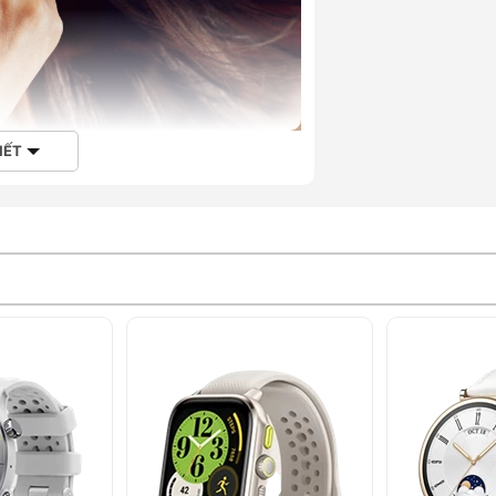
IẾT
 42mm
 GT 2 được phát hành từ 2019. Do đó, nó
đó chính là sự thanh lịch và cổ điển. Tuy
à điển hình nhất là màn hình AMOLED lớn