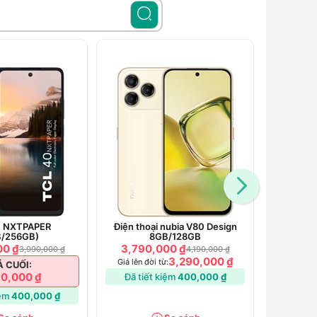
0 NXTPAPER
Điện thoại nubia V80 Design
Điện t
B/256GB)
8GB/128GB
00 ₫
3,790,000 ₫
3,490
3,990,000 ₫
4,190,000 ₫
3,290,000 ₫
Giá lên đời từ:
Giá lên đ
Á CUỐI:
0,000 ₫
Đã tiết kiệm
400,000 ₫
Đã tiế
iệm
400,000 ₫