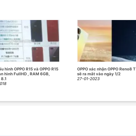
ối đa 1 TB
t (AF)
 gian (Time Lapse)
norama)
(Pro)
ấu hình OPPO R15 và OPPO R15
OPPO xác nhận OPPO Reno8 T 
t Mode)
àn hình FullHD , RAM 6GB,
sẽ ra mắt vào ngày 1/2
tickers)
 8.1
27-01-2023
018
ps
@30fps