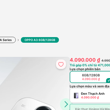
A Series
OPPO A3 6GB/128GB
4.090.000 ₫
4.990
Trả góp 0% chỉ từ 471,000
Lựa chọn phiên bản
6GB/128GB
4.090.000 ₫
Lựa chọn màu và xem địa
Đen Thạch Anh
4.090.000 ₫
Xác thực Hoàng Hà Mem