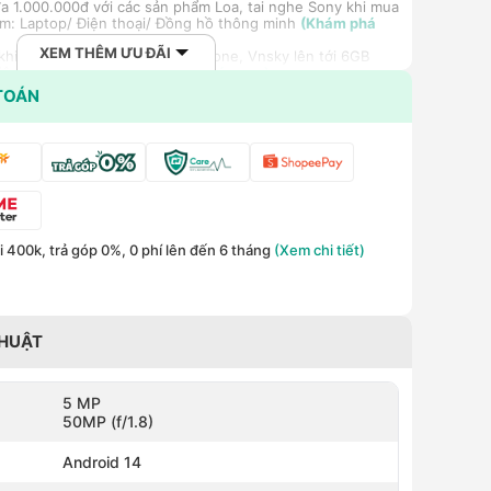
a 1.000.000đ với các sản phẩm Loa, tai nghe Sony khi mua
m: Laptop/ Điện thoại/ Đồng hồ thông minh
(Khám phá
XEM THÊM ƯU ĐÃI
hi mua gói cước di động Mobifone, Vnsky lên tới 6GB
hiệm 5G chỉ 99k/tháng
(Khám phá ngay)
ất cho khách hàng doanh nghiệp B2B khi mua số lượng lớn
TOÁN
 400k, trả góp 0%, 0 phí lên đến 6 tháng
(Xem chi tiết)
THUẬT
5 MP
50MP (f/1.8)
Android 14