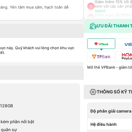
Giảm thêm 15% tối đ
kèm với các sản phẩ
7
hàng. Yên tâm mua sắm, hạch toán dễ
ngay)
Giảm ngay 50.000đ k
8
data/ngày - Trải ng
Nhận báo giá tốt nh
ƯU ĐÃI THANH 
9
(Khám phá ngay)
vực này. Quý khách vui lòng chọn khu vực
iết.
Mở thẻ VPBank - giảm tới
THÔNG SỐ KỸ 
B/128GB
Độ phân giải camera
 kém phần nổi bật
Hệ điều hành
 quân sự