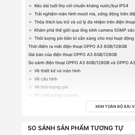
Kéo dài tuổi thọ với chuẩn kháng nước/bụi IP54
Trải nghiệm màn hình mượt mà, sống động trên đ
Thỏa thích lưu trữ và xử lý đa nhiệm trên điện t
Khám phá thế giới qua ống kính camera 50MP sắc
Thời lượng pin bền bỉ sẵn sàng cho mọi hoạt động
Thời điểm ra mắt điện thoại OPPO A3 6GB/128GB
Giá bán của điện thoại OPPO A3 6GB/128GB
So sánh điện thoại OPPO A3 6GB/128GB và OPPO A
Về thiết kế và màn hình
Về cấu hình
Về thời lượng pin
Về chất lượng camera
Mua điện thoại OPPO A3 6GB/128GB chính hãng tại 
XEM TOÀN BỘ BÀI V
Là một chiếc smartphone nằm trong phân khúc giá r
ấn tượng bởi ngoại hình trẻ trung, hợp thời trang đi
SO SÁNH SẢN PHẨM TƯƠNG TỰ
Sản phẩm mang đến hiệu suất vượt trội nhờ sự kết h
RAM 6GB và bộ nhớ 128GB. Sản phẩm được trang bị v