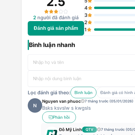
2.5
5
Wi-Fi hotspot
Wi-Fi Direct
4
Wi - Fi
Wi-Fi 802.11 a
3
Dual-band (2.
2
người đã đánh giá
2
Đánh giá sản phẩm
QZSS
1
GPS
GPS
GLONASS
GALILEO
Bình luận nhanh
BEIDOU
Bluetooth
v5.0
Sạc Type-C
Cổng kết nối
Jack 3.5 mm
OTG
Lọc đánh giá theo:
Bình luận
Đánh giá có hình
Hệ điều hành
Android 14
Nguyen van phuoc
7 tháng trước (05/01/2026)
Dung lượng pin
Li-Po 5100 mAh
N
Bsks ksvslw s kwgsls
Sạc nhanh
45W
Phản hồi
Mở khoá vân ta
Bảo mật nâng cao
Đỗ Mỹ Linh
QTV
7 tháng trước (05/
Mở khoá khuôn