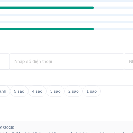
/b/g/n/ac
4 GHz/5 GHz)
 ảnh
5 sao
4 sao
3 sao
2 sao
1 sao
y cạnh viền
01/2026)
 mặt