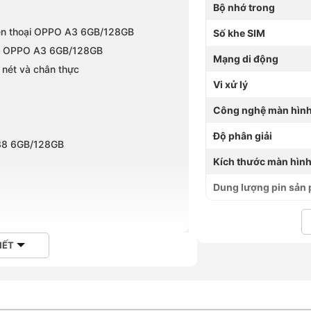
Bộ nhớ trong
iện thoại OPPO A3 6GB/128GB
Số khe SIM
hoại OPPO A3 6GB/128GB
Mạng di động
 nét và chân thực
Vi xử lý
Công nghệ màn hìn
Độ phân giải
38 6GB/128GB
Kích thước màn hìn
Dung lượng pin sản
Hoàng Hà Mobile
IẾT
ẻ thế nhưng OPPO A3 6GB/128GB lại gây
 kèm những công nghệ tiên tiến hàng đầu.
ợp giữa chipset Snapdragon 6s 4G Gen 1,
iên pin 5.100mAh hỗ trợ sạc nhanh 45W,