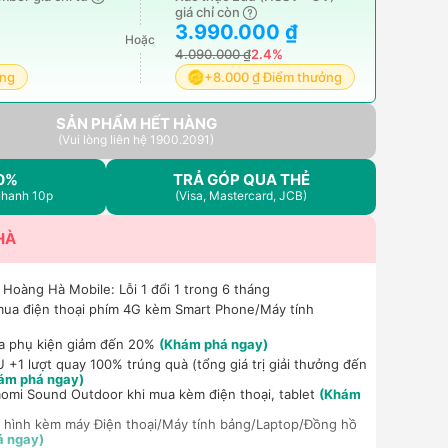
giá chỉ còn
3.990.000 ₫
Hoặc
4.090.000 ₫
2.4%
ởng
+8.000 ₫ Điểm thưởng
SẢN PHẨM HẾT HÀNG
(Vui lòng liên hệ 1900.2091)
0%
TRẢ GÓP QUA THẺ
nhanh 10p
(Visa, Mastercard, JCB)
HÀ
 Hoàng Hà Mobile: Lỗi 1 đổi 1 trong 6 tháng
mua điện thoại phím 4G kèm Smart Phone/Máy tính
a phụ kiện giảm đến 20%
(Khám phá ngay)
+1 lượt quay 100% trúng quà (tổng giá trị giải thưởng đến
ám phá ngay)
aomi Sound Outdoor khi mua kèm điện thoại, tablet
(Khám
 hình kèm máy Điện thoại/Máy tính bảng/Laptop/Đồng hồ
á ngay)