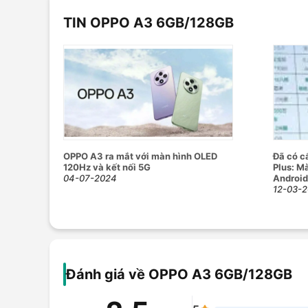
Thẻ nhớ
MicroSD, hỗ trợ t
TIN OPPO A3 6GB/128GB
Camera sau
50MP
Camera trước
5MP
Xóa phông
Tự động lấy né
Trôi nhanh thời
Toàn cảnh (Pa
Tính năng
Làm đẹp
Chuyên nghiệp 
OPPO A3 ra mắt với màn hình OLED
Đã có c
Ban đêm (Nigh
120Hz và kết nối 5G
Plus: M
Nhãn dán (AR S
04-07-2024
Android
12-03-2
Đèn Flash
Có
HD 720p@30f
Quay phim
FullHD 1080p
Mạng di động
Hỗ trợ 4G
Đánh giá về OPPO A3 6GB/128GB
SIM
2 Nano SIM