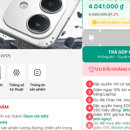
4.041.000 ₫
4.090.000 ₫
1.2%
8.000 ₫ Điểm thư
TRẢ GÓP 
(
1
/
17
)
Không phí - Duyệt 
ƯU ĐÃI HOÀNG 
Đặc quyền chỉ có tại
1
nh
Thông số
Thông tin
kỹ thuật
sản phẩm
Giảm ngay 10% khi 
2
bảng/Laptop
Ưu đãi Chào Hè, mu
3
Đặc quyền hạng EDU 
PHẨM
4
250 triệu đồng)
(Kh
Giảm 30% giá loa Xi
2H nội thành
(Xem chi tiết)
5
phá ngay)
ành)
Ưu đãi mua dán màn
6
giảm 10%
(Khám ph
ổi sản phẩm tương đương (miễn phí trong