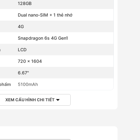
128GB
Dual nano-SIM + 1 thẻ nhớ
4G
Snapdragon 6s 4G Gen1
h
LCD
720 x 1604
h
6.67"
 phẩm
5100mAh
XEM CẤU HÌNH CHI TIẾT