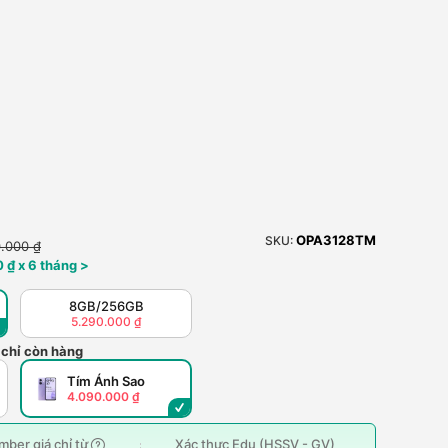
OPA3128TM
SKU:
.000 ₫
 ₫ x 6 tháng >
8GB/256GB
5.290.000 ₫
 chỉ còn hàng
Tím Ánh Sao
4.090.000 ₫
ber giá chỉ từ
Xác thực Edu (HSSV - GV)