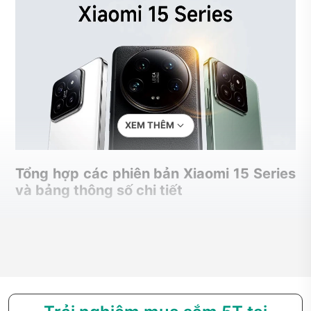
XEM THÊM
Tổng hợp các phiên bản Xiaomi 15 Series
và bảng thông số chi tiết
Với lần trở lại này, Xiaomi mang đến 3 phiên bản, bao gồm
Xiaomi 15, Xiaomi 15 Pro và Xiaomi 15 Ultra. Mỗi phiên bản lại
sở hữu những đặc điểm và tính năng riêng biệt, phù hợp với
nhu cầu đa dạng của người dùng.
Giới thiệu các phiên bản điện thoại Xiaomi 15
Series