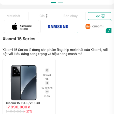
Mới nhất
Giá
Bán chạy
Lọc
Xiaomi 15 Series
Xiaomi 15 Series là dòng sản phẩm flagship mới nhất của Xiaomi, nổi
bật với kiểu dáng sang trọng và hiệu năng mạnh mẽ.
Snap 8
Elite
5240mAh
12GB
Xiaomi 15 12GB/256GB
17,990,000 ₫
24,540,000 ₫
- 27%