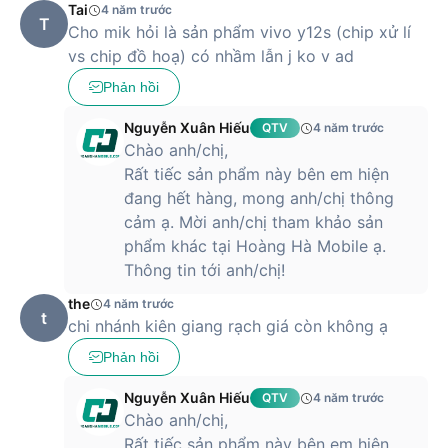
Tai
4 năm trước
T
Cho mik hỏi là sản phẩm vivo y12s (chip xử lí
vs chip đồ hoạ) có nhầm lẫn j ko v ad
Phản hồi
Nguyễn Xuân Hiếu
QTV
4 năm trước
Chào anh/chị,
Rất tiếc sản phẩm này bên em hiện
đang hết hàng, mong anh/chị thông
cảm ạ. Mời anh/chị tham khảo sản
phẩm khác tại Hoàng Hà Mobile ạ.
Thông tin tới anh/chị!
the
4 năm trước
t
chi nhánh kiên giang rạch giá còn không ạ
Phản hồi
Nguyễn Xuân Hiếu
QTV
4 năm trước
Chào anh/chị,
Rất tiếc sản phẩm này bên em hiện