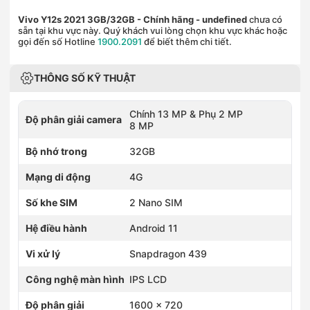
Vivo Y12s 2021 3GB/32GB - Chính hãng
- undefined
chưa có
sẵn tại khu vực này. Quý khách vui lòng chọn khu vực khác hoặc
gọi đến số Hotline
1900.2091
để biết thêm chi tiết.
THÔNG SỐ KỸ THUẬT
Chính 13 MP & Phụ 2 MP
Độ phân giải camera
8 MP
Bộ nhớ trong
32GB
Mạng di động
4G
Số khe SIM
2 Nano SIM
Hệ điều hành
Android 11
Vi xử lý
Snapdragon 439
Công nghệ màn hình
IPS LCD
Độ phân giải
1600 x 720