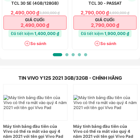
TCL 30 SE (4GB/128GB)
TCL 30 - PASSAT
Camera AI thông minh, hỗ trợ selfie góc
2,490,000 ₫
2,790,000 ₫
3,890,000 ₫
4,690,000 ₫
rộng
GIÁ CUỐI:
GIÁ CUỐI:
2,490,000 ₫
2,790,000 ₫
Vivo Y12s được trang bị camera kép với camera chính độ
Đã tiết kiệm
1,400,000 ₫
Đã tiết kiệm
1,900,000 ₫
phân giải 12MP khẩu độ f/2.2 và camera phụ độ phân giải
2MP khẩu độ f/2.4. Bộ đôi camera này có thuật toán xóa
So sánh
So sánh
phông mới nhất giúp làm mở hậu cảnh một cách tinh tế. Nhờ
đó, bạn sẽ sở hữu những bức ảnh chân dung chuyên nghiệp,
có chiều sâu hơn. Bên cạnh đó, máy còn có các tính năng
như làm đẹp, xóa phông, lấy nét tự động... Đặc biệt, nếu
thích bạn có thể quay video chất lượng 1080p @ 30 fps.
TIN VIVO Y12S 2021 3GB/32GB - CHÍNH HÃNG
Phía trước là camera selfie 8MP khẩu độ f/1.8. Camera này
mang đến chất lượng ảnh sắc nét, tự động lấy nét và hộ trợ
làm đẹp bằng AI Beautify. Bên cạnh đó, bạn có thể chụp ảnh
góc rộng và quay video 1080p tương tự như camera sau.
Hãy thoải sức sáng tạo và lưu giữ những hình ảnh ý nghĩa.
Máy tính bảng đầu tiên của
Máy tính bảng đầu tiên của
Đặc biệt, Vivo Y12s còn có công nghệ nhận diện khuôn mặt
Vivo có thể ra mắt vào quý 4
Vivo có thể ra mắt vào quý 4
năm 2021 với tên gọi Vivo Pad
năm 2021 với tên gọi Vivo Pad
thông minh để mở khóa nhanh chóng.