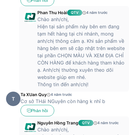
Phản hồi
Phan Thu Hoài
QTV
4 năm trước
Chào anh/chị,
Hiện tại sản phẩm này bên em đang
tạm hết hàng tại chi nhánh, mong
anh/chị thông cảm ạ. Khi sản phẩm về
hàng bên em sẽ cập nhật trên website
tại phần CHỌN MÀU VÀ XEM ĐỊA CHỈ
CÒN HÀNG để khách hàng tham khảo
ạ. Anh/chị thường xuyên theo dõi
website giúp em nhé.
Thông tin đến anh/chị!
Ta XUan Quy
4 năm trước
T
Cơ sở THái NGuyên còn hàng k nhỉ b
Phản hồi
Nguyễn Hồng Trang
QTV
4 năm trước
Chào anh/chị,