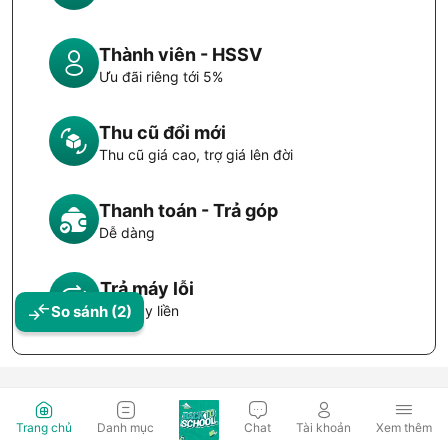
Thành viên - HSSV
Ưu đãi riêng tới 5%
Thu cũ đổi mới
Thu cũ giá cao, trợ giá lên đời
Thanh toán - Trả góp
Dễ dàng
Trả máy lỗi
So sánh
(2)
Đổi máy liền
Trang chủ
Danh mục
Chat
Tài khoản
Xem thêm