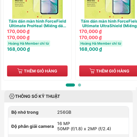
Tấm dán màn hình ForceField
Tấm dán màn hình ForceFiel
Ultimate ProHeal (Miếng dán
Ultimate UltraShield (Miếng
tự phục hồi)
dán UV Siêu cứng)
170,000 ₫
170,000 ₫
170,000 ₫
170,000 ₫
Hoàng Hà Member chỉ từ
Hoàng Hà Member chỉ từ
168,000 ₫
168,000 ₫
THÊM GIỎ HÀNG
THÊM GIỎ HÀNG
THÔNG SỐ KỸ THUẬT
Bộ nhớ trong
256GB
16 MP
Độ phân giải camera
50MP (f/1.8) x 2MP (f/2.4)