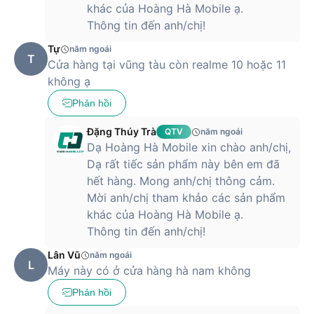
khác của Hoàng Hà Mobile ạ.
hãng sẽ đáp ứng nhu cầu sử dụng của bạn trong suốt một
ngày dài mà không bị gián đoạn vì hết pin. Điện thoại có hai
Thông tin đến anh/chị!
tùy chọn màu đen và trắng ánh vàng trẻ trung cho mọi đối
Tự
năm ngoái
tượng người dùng.
T
Cửa hàng tại vũng tàu còn realme 10 hoặc 11
Điện thoại Realme 10 4G 8GB/256GB chính hãng được bán
không ạ
trên hệ thống của Hoàng Hà Mobile với mức giá ưu đãi và
Phản hồi
chế độ bảo hành chính hãng 12 tháng. Tham khảo thông tin
trên và đặt mua sản phẩm ngay hôm nay.
Đặng Thúy Trà
QTV
năm ngoái
Dạ Hoàng Hà Mobile xin chào anh/chị,
Dạ rất tiếc sản phẩm này bên em đã
hết hàng. Mong anh/chị thông cảm.
Mời anh/chị tham khảo các sản phẩm
khác của Hoàng Hà Mobile ạ.
Thông tin đến anh/chị!
Lân Vũ
năm ngoái
L
Máy này có ở cửa hàng hà nam không
Phản hồi