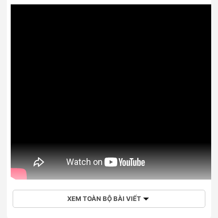
XEM TOÀN BỘ BÀI VIẾT
Mua điện thoại Realme 10 4G 8GB/256GB chính hãng giá rẻ
tại Hoàng Hà Mobile