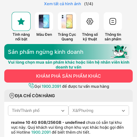
Xem tất cả hình ảnh
(
1
/
4
)
Tính năng
Màu Đen
Trắng Cực
Thông số
Thông tin
nổi bật
Quang
kỹ thuật
sản phẩm
Sản phẩm ngừng kinh doanh
Vui lòng chọn mua sản phẩm khác hoặc liên hệ nhân viên kinh
doanh tư vấn
KHÁM PHÁ SẢN PHẨM KHÁC
Gọi
1900.2091
để được tư vấn mua hàng
ĐỊA CHỈ CÒN HÀNG
realme 10 4G 8GB/256GB
- undefined
chưa có sẵn tại khu
vực này. Quý khách vui lòng chọn khu vực khác hoặc gọi đến
số Hotline
1900.2091
để biết thêm chi tiết.