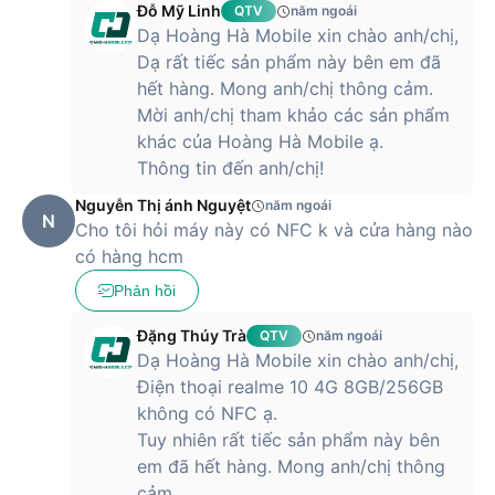
Đỗ Mỹ Linh
QTV
năm ngoái
Dạ Hoàng Hà Mobile xin chào anh/chị,
Dạ rất tiếc sản phẩm này bên em đã
hết hàng. Mong anh/chị thông cảm.
Mời anh/chị tham khảo các sản phẩm
khác của Hoàng Hà Mobile ạ.
Thông tin đến anh/chị!
Nguyễn Thị ánh Nguyệt
năm ngoái
N
Cho tôi hỏi máy này có NFC k và cửa hàng nào
có hàng hcm
Phản hồi
Đặng Thúy Trà
QTV
năm ngoái
Dạ Hoàng Hà Mobile xin chào anh/chị,
Điện thoại realme 10 4G 8GB/256GB
không có NFC ạ.
Tuy nhiên rất tiếc sản phẩm này bên
em đã hết hàng. Mong anh/chị thông
cảm.