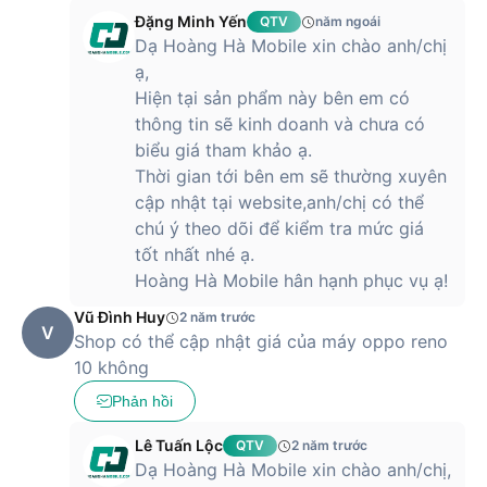
Việt Nam là đến tháng 9/2023. Vì vậy, bạn sẽ cần chờ thêm
Đặng Minh Yến
QTV
năm ngoái
một thời gian nữa để cầm chiếc smartphone này trên tay
Dạ Hoàng Hà Mobile xin chào anh/chị
nhé.
ạ,
Hiện tại sản phẩm này bên em có
thông tin sẽ kinh doanh và chưa có
OPPO Reno10 Pro Plus giá bao nhiêu?
biểu giá tham khảo ạ.
Thời gian tới bên em sẽ thường xuyên
Hiện tại, chưa có giá chính thức của
Reno10 Pro Plus
tại thị
cập nhật tại website,anh/chị có thể
trường Việt Nam. Tuy nhiên, theo tham khảo giá tại thị trường
chú ý theo dõi để kiểm tra mức giá
Ấn Độ thì sản phẩm hiện có giá khoảng ₹54 999 (tương
tốt nhất nhé ạ.
đương khoảng 16 triệu VNĐ). Bạn có thể theo dõi cập nhật
giá mới nhất của sản phẩm trên website của Hoàng Hà
Hoàng Hà Mobile hân hạnh phục vụ ạ!
Mobile nhé.
Vũ Đình Huy
2 năm trước
V
Nhận thông tin OPPO Reno10 Pro Plus tại Hoàng Hà Mobile
Shop có thể cập nhật giá của máy oppo reno
10 không
Có thể thấy, Reno10 Pro Plus là chiếc smartphone cao cấp
sở hữu thông số ấn tượng. Để biết chính xác ngày mở bán
Phản hồi
và thông tin sản phẩm mới nhất, hãy xem trang Hoàng Hà
Mobile nhé. Ngoài ra, bạn có thể tham khảo thêm sản phẩm
Lê Tuấn Lộc
QTV
2 năm trước
OPPO Reno10
với mức giá hấp dẫn trên website hoặc tại hệ
Dạ Hoàng Hà Mobile xin chào anh/chị,