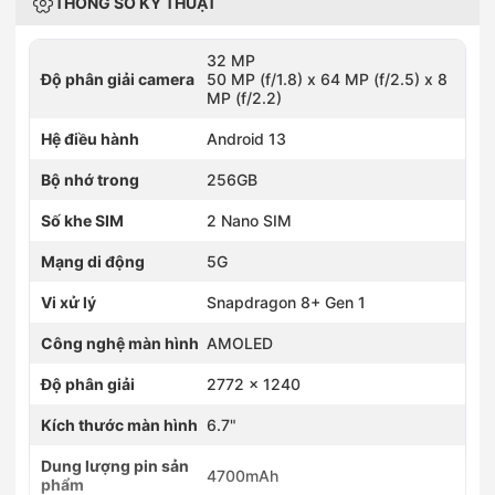
THÔNG SỐ KỸ THUẬT
32 MP
Độ phân giải camera
50 MP (f/1.8) x 64 MP (f/2.5) x 8
MP (f/2.2)
Hệ điều hành
Android 13
Bộ nhớ trong
256GB
Số khe SIM
2 Nano SIM
Mạng di động
5G
Vi xử lý
Snapdragon 8+ Gen 1
Công nghệ màn hình
AMOLED
Độ phân giải
2772 x 1240
Kích thước màn hình
6.7"
Dung lượng pin sản
4700mAh
phẩm