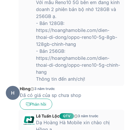
thống cửa hàng của chúng tôi.
Với mẫu Reno10 5G bên em đang kinh
doanh 2 phiên bản bộ nhớ 128GB và
256GB ạ.
- Bản 128GB:
https://hoanghamobile.com/dien-
thoai-di-dong/oppo-reno10-5g-8gb-
128gb-chinh-hang
- Bản 256GB:
https://hoanghamobile.com/dien-
thoai-di-dong/oppo-reno10-5g-chinh-
hang
Thông tin đến anh/chị!
Hồng
3 năm trước
H
Đã có giá của sp chưa shop
Phản hồi
Lê Tuấn Lộc
QTV
3 năm trước
Dạ Hoàng Hà Mobile xin chào chị
Hồng ạ,