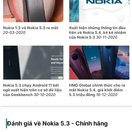
thượng, chip âm thanh Qualcomm® aptXTM cao cấp.
Camera
Nokia 1.3 và Nokia 5.3 ra mắt
Xuất hiện những thông tin đầu
20-03-2020
tiên về Nokia 5.4, kẻ kế nhiệm
Mô-đun camera chính gồm một cảm biến chính 13MP (khẩu
của Nokia 5.3
30-11-2020
độ F/1.8), một ống kính góc siêu rộng 5MP (118°), một
camera macro 2MP hỗ trợ chụp cận cảnh và một cảm biến
độ sâu 2MP cho phép chụp chân dung (xoá phông).
Đây là nhưng thông số đáng khen của Nokia 5.3 khi máy chỉ
nằm trong phân khúc tầm trung, đây là 4 camera tiên tiến có
thể cho ra những bức hình tuyệt đẹp tưởng chừng chỉ DSLR
Nokia 5.3 chạy Android 11 bất
HMD Global chính thức cho ra
ngờ xuất hiện trên cơ sở dữ liệu
mắt Nokia 5.4, giá khởi điểm
mới làm được.
của Geekbench
30-10-2020
5.3 triệu đồng
16-12-2020
Ở mọi điều kiện dù là đủ sáng hay ban đêm thì trải nghiệm
nhiếp ảnh của bạn hoàn toàn được đảm bảo nhờ khẩu độ
cao F/1.8 và cả chế độ Ban đêm. Đừng bỏ những chế độ
chụp ảnh như chân dung AI, AI nhận dạng, hiệu ứng sao,...
Đánh giá về Nokia 5.3 - Chính hãng
nhé, đảm bảo bạn sẽ “ghiền” cho mà coi.