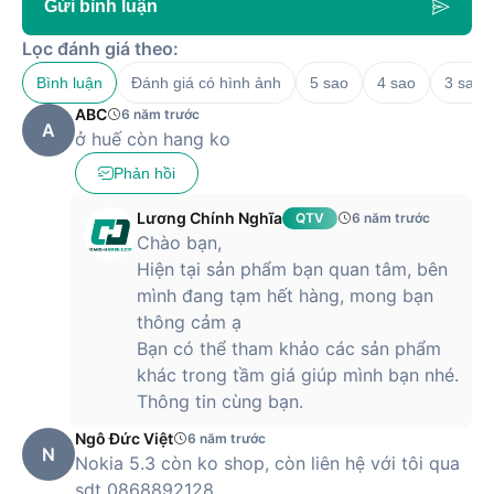
Gửi bình luận
Lọc đánh giá theo:
Bình luận
Đánh giá có hình ảnh
5 sao
4 sao
3 sao
ABC
6 năm trước
A
ở huế còn hang ko
Phản hồi
Lương Chính Nghĩa
QTV
6 năm trước
Chào bạn,
Hiện tại sản phẩm bạn quan tâm, bên
mình đang tạm hết hàng, mong bạn
thông cảm ạ
Bạn có thể tham khảo các sản phẩm
khác trong tầm giá giúp mình bạn nhé.
Thông tin cùng bạn.
Ngô Đức Việt
6 năm trước
N
Nokia 5.3 còn ko shop, còn liên hệ với tôi qua
sdt 0868892128