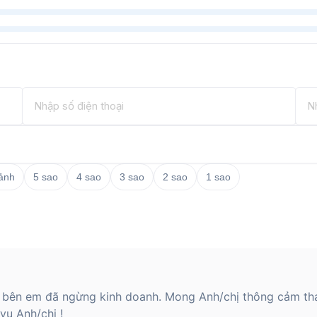
 ảnh
5 sao
4 sao
3 sao
2 sao
1 sao
 bên em đã ngừng kinh doanh. Mong Anh/chị thông cảm th
ụ Anh/chị !