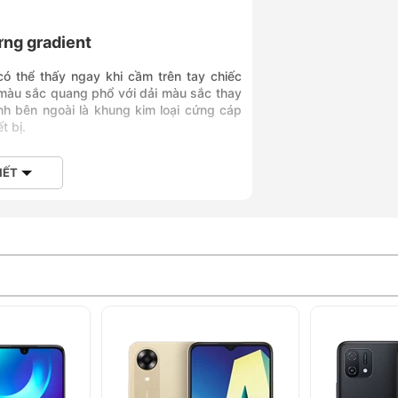
ưng gradient
có thể thấy ngay khi cầm trên tay chiếc
 màu sắc quang phổ với dải màu sắc thay
h bên ngoài là khung kim loại cứng cáp
t bị.
IẾT
ớn 6.21 inch, kích thước này đảm bảo cho
hu cầu làm việc và giải trí.
 nhất diện tích hiển thị trong một chiếc
 mình 24/7.
llicon Kirin 720 mạnh mẽ, đi kèm với đó là