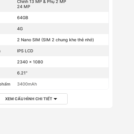
Chính 13 MP & Phụ 2 MP
24 MP
64GB
4G
2 Nano SIM (SIM 2 chung khe thẻ nhớ)
h
IPS LCD
2340 x 1080
h
6.21"
 phẩm
3400mAh
XEM CẤU HÌNH CHI TIẾT