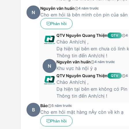
Nguyễn văn huấn
4 năm trước
N
Cho em hỏi là bên mình còn pin của sản
Phản hồi
QTV Nguyễn Quang Thiện
QTV
4
Chào Anh/chị ,
Dạ hiện tại bên em chưa có linh
Thông tin đến Anh/chị !
Nguyễn văn huấn
4 năm trước
N
Khu vực hà nội ý ạ
QTV Nguyễn Quang Thiện
QTV
4
Chào Anh/chị ,
Dạ hiện tại bên em không có Pi
Thông tin đến Anh/chị !
Bảo
5 năm trước
B
Cho em hỏi mặt hàng nÀy còn về kh ạ
Phản hồi