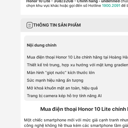
Honor 10 Lite - 3GB/32GB - Chính hãng
- undefined
chưa
chọn khu vực khác hoặc gọi đến số Hotline
1900.2091
để b
THÔNG TIN SẢN PHẨM
Nội dung chính
Mua điện thoại Honor 10 Lite chính hãng tại Hoàng Hà
Thiết kế trẻ trung, hợp xu hướng với mặt lưng gradien
Màn hình “giọt nước” kích thước lớn
Sức mạnh hiệu năng ấn tượng
Mở khoá khuôn mặt an toàn, hiệu quả
Trang bị camera kép hỗ trợ 
Mua điện thoại Honor 10 Lite chính
Một chiếc smartphone mới với mức giá cạnh tranh như
công nghệ không hề thua kém các smartphone tầm gi