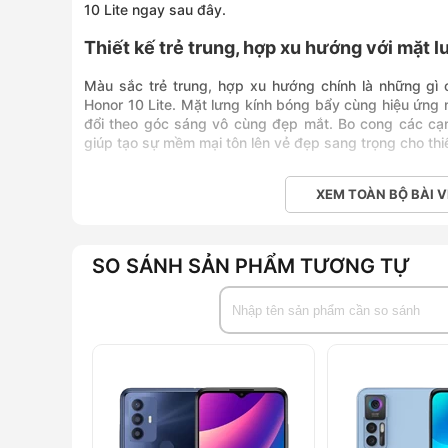
10 Lite ngay sau đây.
Thiết kế trẻ trung, hợp xu hướng với mặt l
Màu sắc trẻ trung, hợp xu hướng chính là những gì 
Honor 10 Lite. Mặt lưng kính bóng bẩy cùng hiệu ứng
đổi theo góc sáng vô cùng đẹp mắt. Bo cong các cạn
giúp tạo sự mềm mại tôn lên vẻ đẹp sang trọng cho thiế
XEM TOÀN BỘ BÀI V
Màn hình “giọt nước” kích thước lớn
Honor 10 Lite được trang bị màn hình có kích thước l
SO SÁNH SẢN PHẨM TƯƠNG TỰ
người dùng có một không gian hiển thị thoải mái cho cả n
Thiết kế notch giọt nước khá gọn gàng, tối ưu hoá tốt
smartphone tương đối nhỏ gọn, dễ dàng mang theo bên
Sức mạnh hiệu năng ấn tượng
Sức mạnh của Honor 10 Lite đặt vào con chip xư lý HiSi