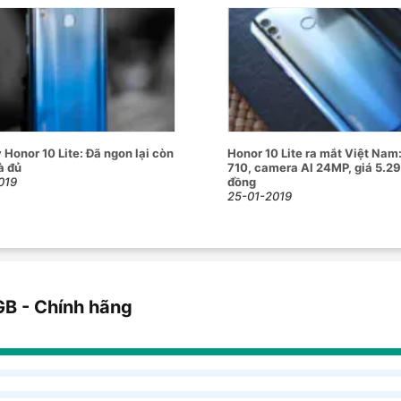
t chính xác, mang lại hình ảnh ấn tượng
ân tạo AI. Honor 10 Lite trang bị camera
 làm đẹp được tích hợp sẵn chắc chắn làm
g Hà Mobile
và sẵn sàng đến tay người
ương trình hỗ trợ mua hàng hấp dẫn. Mọi
như có yêu cầu được tư vấn, hỗ trợ. Vui
 Honor 10 Lite: Đã ngon lại còn
Honor 10 Lite ra mắt Việt Nam:
thời nhất.
là đủ
710, camera AI 24MP, giá 5.2
019
đồng
25-01-2019
GB - Chính hãng