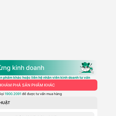
ừng kinh doanh
n phẩm khác hoặc liên hệ nhân viên kinh doanh tư vấn
KHÁM PHÁ SẢN PHẨM KHÁC
Gọi
1900.2091
để được tư vấn mua hàng
THUẬT