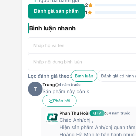
1
người đã đánh giá
2
Đánh giá sản phẩm
1
Bình luận nhanh
Lọc đánh giá theo:
Bình luận
Đánh giá có hình
Trung
4 năm trước
T
Sản phẩm này còn k
Phản hồi
Phan Thu Hoài
QTV
4 năm trước
Chào Anh/chị ,
Hiện sản phẩm Anh/chị quan tâm
Hoàng Hà Mobile hân hạnh phục v