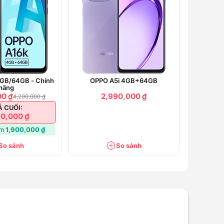
GB/64GB - Chính
OPPO A5i 4GB+64GB
hãng
00 ₫
2,990,000 ₫
4,290,000 ₫
Á CUỐI:
0,000 ₫
ệm
1,900,000 ₫
So sánh
So sánh