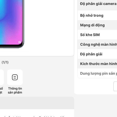
Độ phân giải camera
Bộ nhớ trong
Mạng di động
Số khe SIM
Công nghệ màn hìn
Độ phân giải
(
1
/
1
)
Kích thước màn hìn
Dung lượng pin sản
số
Thông tin
ật
sản phẩm