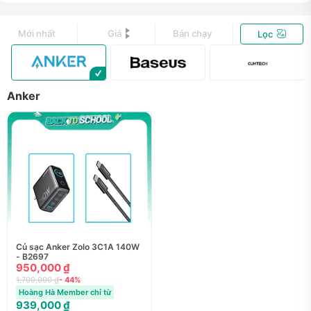
Mới nhất
Giá
Bán chạy
Lọc
Anker
Củ sạc Anker Zolo 3C1A 140W
- B2697
950,000 ₫
1,700,000 ₫
- 44%
Hoàng Hà Member chỉ từ
939,000 ₫