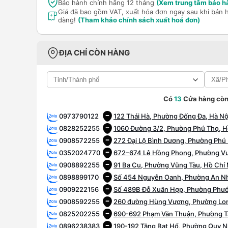
Bảo hành chính hãng 12 tháng
(Xem trung tâm bảo h
Giá đã bao gồm VAT, xuất hóa đơn ngay sau khi bán 
dàng!
(Tham khảo chính sách xuất hoá đơn)
ĐỊA CHỈ CÒN HÀNG
Có
13
Cửa hàng còn
0973790122
122 Thái Hà, Phường Đống Đa, Hà Nộ
0828252255
1060 Đường 3/2, Phường Phú Thọ, H
0908572255
272 Đại Lộ Bình Dương, Phường Phú 
0352024770
672–674 Lê Hồng Phong, Phường Vườ
0908892255
91 Ba Cu, Phường Vũng Tàu, Hồ Chí
0898899170
Số 454 Nguyễn Oanh, Phường An Nh
0909222156
Số 489B Đỗ Xuân Hợp, Phường Phướ
0908592255
260 đường Hùng Vương, Phường Lon
0825202255
690-692 Phạm Văn Thuận, Phường T
0896238383
190-192 Tăng Bạt Hổ, Phường Quy Nh