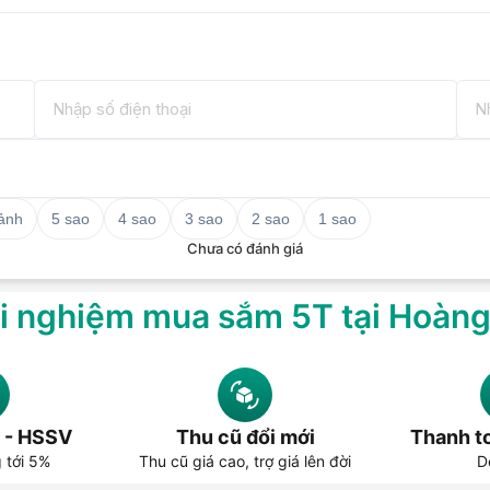
án ra với mức giá khoảng 800.000 đồng.
i dùng đã có thể sở hữu ngay sản phẩm
 hàng,... của mình.
-MBG12 3M - Chính hãng tại
- Chính hãng, bạn có thể đến ngay các
 trang web của Hoàng Hà Mobile để được
ày nhé!
 ảnh
5 sao
4 sao
3 sao
2 sao
1 sao
Chưa có đánh giá
i nghiệm mua sắm 5T tại Hoàn
 - HSSV
Thu cũ đổi mới
Thanh to
g tới 5%
Thu cũ giá cao, trợ giá lên đời
D