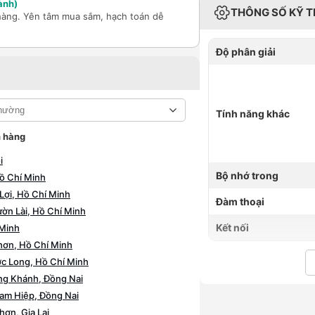
ành)
THÔNG SỐ KỸ 
hàng. Yên tâm mua sắm, hạch toán dễ
Độ phân giải
Tính năng khác
 hàng
i
Bộ nhớ trong
ồ Chí Minh
Lợi, Hồ Chí Minh
Đàm thoại
n Lài, Hồ Chí Minh
Kết nối
 Minh
ơn, Hồ Chí Minh
c Long, Hồ Chí Minh
g Khánh, Đồng Nai
am Hiệp, Đồng Nai
ơn, Gia Lai