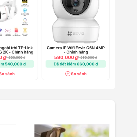
goài trời TP-Link
Camera IP Wifi Ezviz C6N 4MP
 2K - Chính hãng
- Chính hãng
0 ₫
590,000 ₫
1,300,000 ₫
1,250,000 ₫
iệm
540,000 ₫
Đã tiết kiệm
660,000 ₫
So sánh
So sánh