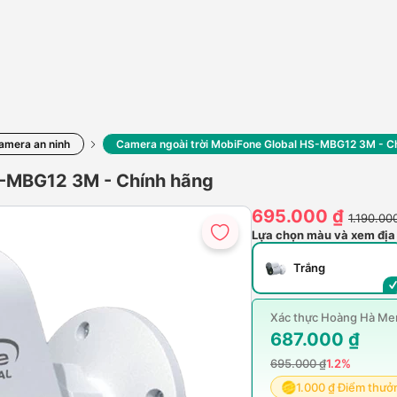
amera an ninh
Camera ngoài trời MobiFone Global HS-MBG12 3M - C
S-MBG12 3M - Chính hãng
695.000 ₫
1.190.00
Lựa chọn màu và xem địa
Trắng
Xác thực Hoàng Hà Mem
687.000 ₫
695.000 ₫
1.2%
1.000 ₫ Điểm thưở