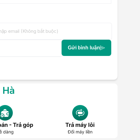
Gửi bình luận
g Hà
án - Trả góp
Trả máy lỗi
ễ dàng
Đổi máy liền