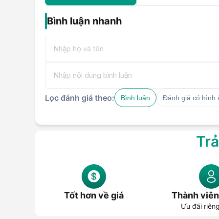
Chiếc camera này hiện đang được Hoàng Hà Mobile b
Như vậy, với một mức giá vô cùng phải chăng, ngườ
Bình luận nhanh
này để đảm bảo an toàn cho ngôi nhà, công ty hoặc cửa
Mua Camera ngoài trời Mobifone HS
Hoàng Hà Mobile
Nếu bạn đang có ý định mua Mobifone HS-MBG12 3M 
cửa hàng gần nhất của chúng tôi hoặc truy cập vào
nhân viên tư vấn, hỗ trợ cũng như đặt mua sản phẩm n
Lọc đánh giá theo:
Bình luận
Đánh giá có hình
Trả
Tốt hơn về giá
Thành viên
Ưu đãi riên