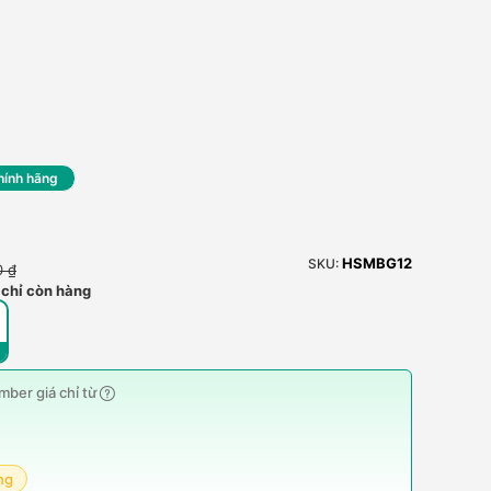
hính hãng
HSMBG12
SKU:
0 ₫
 chỉ còn hàng
ber giá chỉ từ
ng