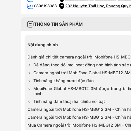
0898198383
232 Nguyễn Thái Học, Phường Quy N
0798692255
310 Bùi Thị Xuân, Phường Xuân Hươn
0888203536
222 Trần Phú, Phường Hạc Thành, T
THÔNG TIN SẢN PHẨM
Nội dung chính
Đánh giá chi tiết camera ngoài trời Mobifone HS-MB
Dễ dàng theo dõi mọi hoạt động nhờ hình ảnh sắc 
Camera ngoài trời MobiFone Global HS-MBG12 3M 
Tính năng kháng nước độc đáo
MobiFone Global HS-MBG12 3M được trang bị tí
minh
Tính năng đàm thoại hai chiều nổi bật
Camera ngoài trời Mobifone HS-MBG12 3M - Chính hã
Camera ngoài trời Mobifone HS-MBG12 3M - Chính hã
Mua Camera ngoài trời Mobifone HS-MBG12 3M - Chí