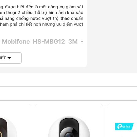
g được biết đến là một công cụ giám sát
m thoại 2 chiều, hỗ trợ hình ảnh khá sắc
hả năng chống nước vượt trội theo chuẩn
 khám phá chi tiết hơn những ưu điểm vượt
ời Mobifone HS-MBG12 3M -
IẾT
ifone HS-MBG12 3M là một lựa chọn tuyệt
 ninh chất lượng cao với khả năng chống
ảnh sắc nét
ull HD, Camera ngoài trời Mobifone HS-
át với hình ảnh sắc nét, rõ ràng.
n nén H265. Đây là một công nghệ tiên
 mà không làm giảm chất lượng hình ảnh,
 năng truyền tải dữ liệu mà vẫn duy trì