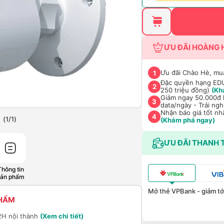
ƯU ĐÃI HOÀNG 
Ưu đãi Chào Hè, mu
1
Đặc quyền hạng EDU 
2
250 triệu đồng)
(Kh
Giảm ngay 50.000đ k
3
data/ngày - Trải ng
Nhận báo giá tốt nh
4
(
1
/
1
)
(Khám phá ngay)
ƯU ĐÃI THANH 
Thông tin
sản phẩm
Mở thẻ VPBank - giảm tới
PHẨM
2H nội thành
(Xem chi tiết)