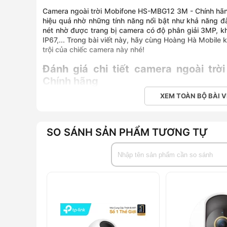
Camera ngoài trời Mobifone HS-MBG12 3M - Chính hãn
hiệu quả nhờ những tính năng nổi bật như khả năng đà
nét nhờ được trang bị camera có độ phân giải 3MP, k
IP67,... Trong bài viết này, hãy cùng Hoàng Hà Mobile
trội của chiếc camera này nhé!
Đánh giá chi tiết camera ngoài tr
Chính hãng
XEM TOÀN BỘ BÀI V
Với nhiều tính năng đặc biệt, camera ngoài trời Mob
vời cho những ai đang tìm kiếm một chiếc camera an
chịu thời tiết tốt.
SO SÁNH SẢN PHẨM TƯƠNG TỰ
Dễ dàng theo dõi mọi hoạt động nhờ hình 
Được trang bị camera có độ phân giải lên đến 3MP F
MBG12 3M mang đến cho người dùng trải nghiệm quan s
Bên cạnh đó, sản phẩm này cũng được tích hợp chuẩ
tiến, được tích hợp nhằm giúp giảm kích thước file
cung cấp không gian lưu trữ hiệu quả hơn và tăng khả