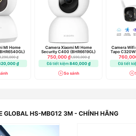
 hiệu suất quan sát mà còn đảm bảo rằng
 từ chiếc camera này.
MBG12 3M - Chính hãng hỗ trợ
vậy, nó có khả năng quan sát tối đa lên
lại hình ảnh chất lượng ổn định ngay cả
mi MI Home
Camera Xiaomi MI Home
Camera Wifi n
ng cao khả năng đảm bảo an ninh và theo
 (BHR6540GL)
Security C400 (BHR6619GL)
Tapo C320WS
750,000 ₫
760,00
1,290,000 ₫
1,590,000 ₫
620,000 ₫
Đã tiết kiệm
840,000 ₫
Đã tiết k
sánh
So sánh
g là một sản phẩm được thiết kế chuyên
hả năng chống nước vượt trội theo chuẩn
ạnh mẽ mà còn bảo vệ nó khỏi những tác
u kiện mưa lớn.
rang bị tính năng nhận diện
E GLOBAL HS-MBG12 3M - CHÍNH HÃNG
nh tiên tiến với những tính năng độc đáo,
ng Human Detection.