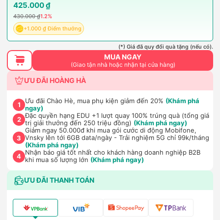
425.000 ₫
430.000 ₫
1.2%
+1.000 ₫ Điểm thưởng
(*) Giá đã quy đổi quà tặng (nếu có).
MUA NGAY
(Giao tận nhà hoặc nhận tại cửa hàng)
ƯU ĐÃI HOÀNG HÀ
Ưu đãi Chào Hè, mua phụ kiện giảm đến 20%
(Khám phá
1
ngay)
Đặc quyền hạng EDU +1 lượt quay 100% trúng quà (tổng giá
2
trị giải thưởng đến 250 triệu đồng)
(Khám phá ngay)
Giảm ngay 50.000đ khi mua gói cước di động Mobifone,
Vnsky lên tới 6GB data/ngày - Trải nghiệm 5G chỉ 99k/tháng
3
(Khám phá ngay)
Nhận báo giá tốt nhất cho khách hàng doanh nghiệp B2B
4
khi mua số lượng lớn
(Khám phá ngay)
ƯU ĐÃI THANH TOÁN