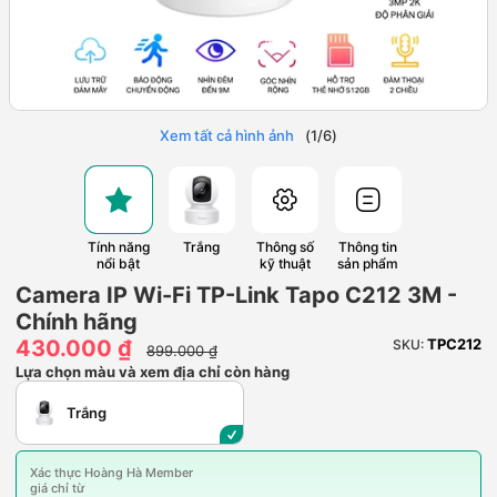
Xem tất cả hình ảnh
(
1
/
6
)
Tính năng
Trắng
Thông số
Thông tin
nổi bật
kỹ thuật
sản phẩm
Camera IP Wi-Fi TP-Link Tapo C212 3M -
Chính hãng
430.000 ₫
TPC212
SKU:
899.000 ₫
Lựa chọn màu và xem địa chỉ còn hàng
Trắng
Xác thực Hoàng Hà Member
giá chỉ từ