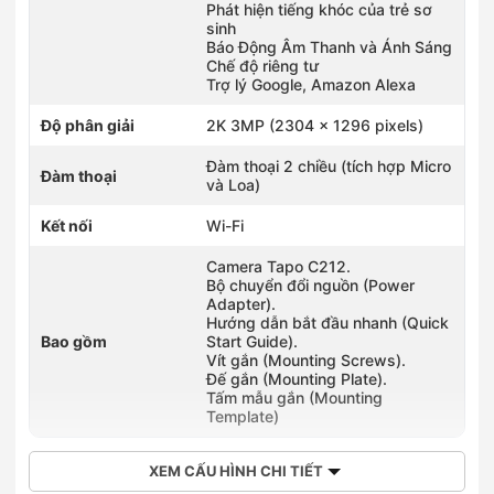
Phát hiện tiếng khóc của trẻ sơ
Số 267 Lê Duẩn Khu Phước Hải, Phường Long Thành, Đồng
sinh
Nai
Báo Động Âm Thanh và Ánh Sáng
0777450550
Chế độ riêng tư
139 Quốc Lộ 9, Phường Nam Đông Hà, Quảng Trị
Trợ lý Google, Amazon Alexa
0899617373
Số 96 Trần Hưng Đạo, Phường Đồng Hới, Quảng Trị
Độ phân giải
2K 3MP (2304 x 1296 pixels)
0905668848
48 Đống Đa, Phường Thuận Hóa, Huế
Đàm thoại 2 chiều (tích hợp Micro
Đàm thoại
0789196363
và Loa)
447-449 Quang Trung, Phường Minh Xuân, Tuyên Quang
Kết nối
Wi-Fi
Camera Tapo C212.
Bộ chuyển đổi nguồn (Power
Adapter).
Hướng dẫn bắt đầu nhanh (Quick
Bao gồm
Start Guide).
Vít gắn (Mounting Screws).
Đế gắn (Mounting Plate).
Tấm mẫu gắn (Mounting
Template)
XEM CẤU HÌNH CHI TIẾT