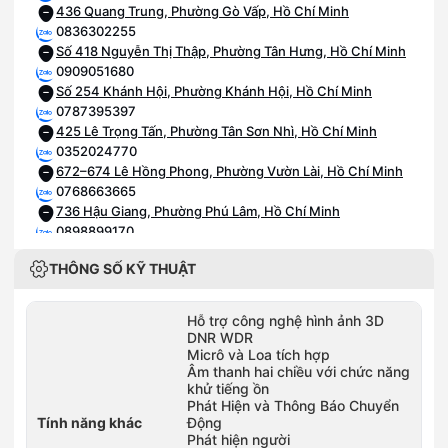
436 Quang Trung, Phường Gò Vấp, Hồ Chí Minh
0836302255
Số 418 Nguyễn Thị Thập, Phường Tân Hưng, Hồ Chí Minh
0909051680
Số 254 Khánh Hội, Phường Khánh Hội, Hồ Chí Minh
0787395397
425 Lê Trọng Tấn, Phường Tân Sơn Nhì, Hồ Chí Minh
0352024770
672–674 Lê Hồng Phong, Phường Vườn Lài, Hồ Chí Minh
0768663665
736 Hậu Giang, Phường Phú Lâm, Hồ Chí Minh
0898899170
Số 454 Nguyễn Oanh, Phường An Nhơn, Hồ Chí Minh
THÔNG SỐ KỸ THUẬT
0909222156
Số 489B Đỗ Xuân Hợp, Phường Phước Long, Hồ Chí Minh
0935049292
Hỗ trợ công nghệ hình ảnh 3D
225 Phan Châu Trinh, Phường Tam Kỳ, Đà Nẵng
DNR WDR
0788655155
Micrô và Loa tích hợp
153 Nguyễn Văn Linh, Phường Hải Châu, Đà Nẵng
Âm thanh hai chiều với chức năng
khử tiếng ồn
0777499899
Phát Hiện và Thông Báo Chuyển
460-462 Đường Tôn Đức Thắng, Phường Hòa Khánh, Đà
Tính năng khác
Động
Nẵng
Phát hiện người
0937322255