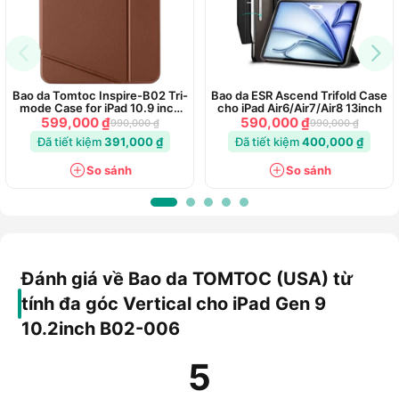
Bao da Tomtoc Inspire-B02 Tri-
Bao da ESR Ascend Trifold Case
mode Case for iPad 10.9 inch
cho iPad Air6/Air7/Air8 13inch
Gen 10
599,000 ₫
590,000 ₫
990,000 ₫
990,000 ₫
Đã tiết kiệm
391,000 ₫
Đã tiết kiệm
400,000 ₫
So sánh
So sánh
Đánh giá về Bao da TOMTOC (USA) từ
tính đa góc Vertical cho iPad Gen 9
10.2inch B02-006
5