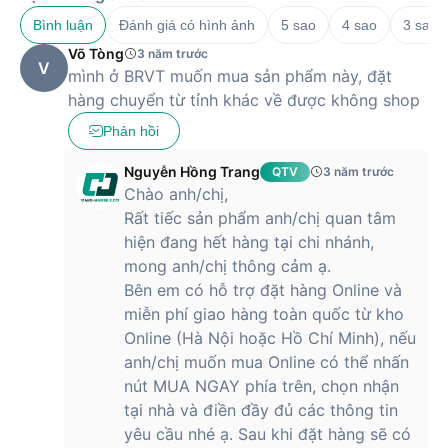
Bình luận
Đánh giá có hình ảnh
5 sao
4 sao
3 sao
Võ Tòng
3 năm trước
V
mình ở BRVT muốn mua sản phẩm này, đặt
hàng chuyển từ tỉnh khác về được không shop
Phản hồi
Nguyễn Hồng Trang
QTV
3 năm trước
Chào anh/chị,
Rất tiếc sản phẩm anh/chị quan tâm
hiện đang hết hàng tại chi nhánh,
mong anh/chị thông cảm ạ.
Bên em có hỗ trợ đặt hàng Online và
miễn phí giao hàng toàn quốc từ kho
Online (Hà Nội hoặc Hồ Chí Minh), nếu
anh/chị muốn mua Online có thể nhấn
nút MUA NGAY phía trên, chọn nhận
tại nhà và điền đầy đủ các thông tin
yêu cầu nhé ạ. Sau khi đặt hàng sẽ có