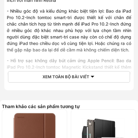
Inch với màn hình Retina
- Nhiều góc độ và kiểu đứng khác biệt tiện lợi: Bao da iPad
Pro 10.2-Inch tomtoc smart-tri được thiết kế với chân đế
chắc chắn tích hợp từ tính mạnh để iPad Pro 10.2-Inch đứng
ở nhiều góc độ khác nhau phù hợp với lựa chọn tầm nhìn
người dùng đặc biệt smart-tri case này còn có chế độ dựng
đứng iPad theo chiều dọc vô cùng tiện lợi. Hoặc chúng ra có
thể gập nắp bao da lại để dễ cầm mà không chiếm diện tích.
- Hỗ trợ sạc không dây bút cảm ứng Apple Pencil: Bao da
iPad Pro 10.2-Inch tomtoc Magnetic Kickstand thiết kế thêm
một khe từ tính để hỗ trợ sạc không dây cho Apple Pencil thế
XEM TOÀN BỘ BÀI VIẾT
hệ 3 (Gen 3) tạo ra sự tiện lợi tối ưu cho người dùng.
- Auto Sleep and Wake Function: Tự động tắt mở màn hình
iPad khi đậy và mở nắp bao da, tiết kiệm Pin cho iPad và tiện
lợi cho người dùng
Tham khảo các sản phẩm tương tự
- Chất lượng và tiện dụng: Thiết kế sang trọng, giá đỡ ở mặt
sau tối giản, chất liệu bên ngoài của vỏ bằng Da PU cao cấp
nhằm mang lại chất lượng tốt nên việc cầm nắm sử dụng
không bị trượt tay, khả năng chống trượt tuyệt vời.