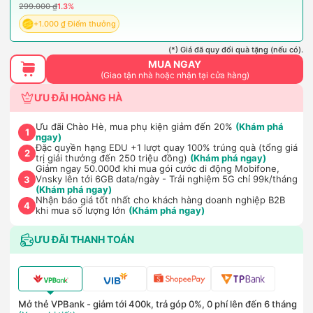
299.000 ₫
1.3%
+1.000 ₫ Điểm thưởng
(*) Giá đã quy đổi quà tặng (nếu có).
MUA NGAY
(Giao tận nhà hoặc nhận tại cửa hàng)
ƯU ĐÃI HOÀNG HÀ
Ưu đãi Chào Hè, mua phụ kiện giảm đến 20%
(Khám phá
1
ngay)
Đặc quyền hạng EDU +1 lượt quay 100% trúng quà (tổng giá
2
trị giải thưởng đến 250 triệu đồng)
(Khám phá ngay)
Giảm ngay 50.000đ khi mua gói cước di động Mobifone,
Vnsky lên tới 6GB data/ngày - Trải nghiệm 5G chỉ 99k/tháng
3
(Khám phá ngay)
Nhận báo giá tốt nhất cho khách hàng doanh nghiệp B2B
4
khi mua số lượng lớn
(Khám phá ngay)
ƯU ĐÃI THANH TOÁN
Mở thẻ VPBank - giảm tới 400k, trả góp 0%, 0 phí lên đến 6 tháng