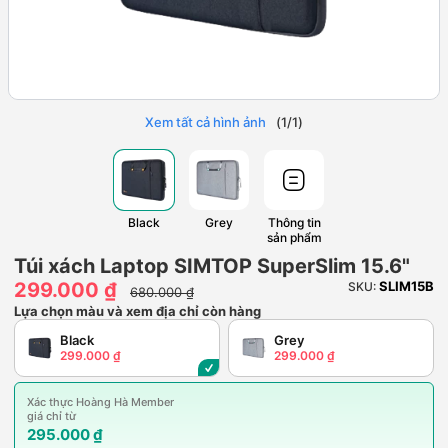
Xem tất cả hình ảnh
(
1
/
1
)
Black
Grey
Thông tin
sản phẩm
Túi xách Laptop SIMTOP SuperSlim 15.6"
299.000 ₫
SLIM15B
SKU:
680.000 ₫
Lựa chọn màu và xem địa chỉ còn hàng
Black
Grey
299.000 ₫
299.000 ₫
Xác thực Hoàng Hà Member
giá chỉ từ
295.000 ₫