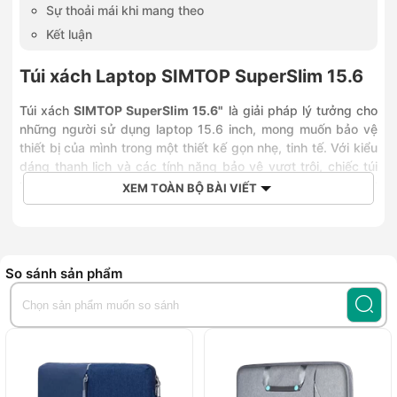
Sự thoải mái khi mang theo
Kết luận
Túi xách Laptop SIMTOP SuperSlim 15.6
Túi xách
SIMTOP SuperSlim 15.6"
là giải pháp lý tưởng cho
những người sử dụng laptop 15.6 inch, mong muốn bảo vệ
thiết bị của mình trong một thiết kế gọn nhẹ, tinh tế. Với kiểu
dáng thanh lịch và các tính năng bảo vệ vượt trội, chiếc túi
này không chỉ là phụ kiện tiện lợi mà còn làm nổi bật phong
XEM TOÀN BỘ BÀI VIẾT
cách hiện đại của người dùng.
Thiết kế siêu mỏng, phong cách tối giản
SIMTOP SuperSlim 15.6" được thiết kế với độ mỏng ấn
So sánh sản phẩm
tượng nhưng vẫn đảm bảo đủ không gian chứa đựng laptop
và các vật dụng cần thiết. Kiểu dáng thanh lịch, kết hợp
cùng các đường nét tinh tế, giúp túi phù hợp với nhiều phong
cách khác nhau, từ công sở đến trường học. Đây là chiếc túi
hoàn hảo cho những người luôn di chuyển, muốn mang theo
sự tiện lợi mà vẫn giữ được tính thời trang.
Chất liệu cao cấp, chống thấm nước