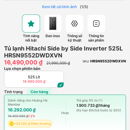
Xem tất cả hình ảnh
(
1
/
5
)
Tính năng
Đen inox
Thông số
Thông tin
nổi bật
kỹ thuật
sản phẩm
Tủ lạnh Hitachi Side by Side Inverter 525L
HRSN9552DWDXVN
16,490,000 ₫
HRSN9552DWDXVN
SKU:
21,990,000 ₫
Lựa chọn phiên bản
525 Lít
16.490.000 ₫
Tình trạng
Còn hàng
Dành riêng cho Hoàng Hà
Trả góp 0% từ (*)
Member
1.900.733 ₫/tháng
16.292.000 ₫
(Kỳ hạn 6th/trả trước từ 30%)
Hoặc
16.490.000 ₫
1.2%
+33.000 ₫ Điểm thưởng