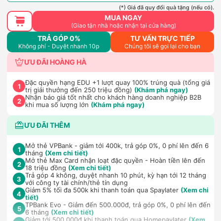
(*) Giá đã quy đổi quà tặng (nếu có).
MUA NGAY
(Giao tận nhà hoặc nhận tại cửa hàng)
TRẢ GÓP 0%
TƯ VẤN TRỰC TIẾP
Không phí - Duyệt nhanh 10p
Chúng tôi sẽ gọi lại cho bạn
ƯU ĐÃI HOÀNG HÀ
Đặc quyền hạng EDU +1 lượt quay 100% trúng quà (tổng giá
1
trị giải thưởng đến 250 triệu đồng)
(Khám phá ngay)
Nhận báo giá tốt nhất cho khách hàng doanh nghiệp B2B
2
khi mua số lượng lớn
(Khám phá ngay)
ƯU ĐÃI THÊM
Mở thẻ VPBank - giảm tới 400k, trả góp 0%, 0 phí lên đến 6
1
tháng
(Xem chi tiết)
Mở thẻ Max Card nhận loạt đặc quyền - Hoàn tiền lên đến
2
18 triệu đồng
(Xem chi tiết)
Trả góp 4 không, duyệt nhanh 10 phút, kỳ hạn tới 12 tháng
3
với công ty tài chính/thẻ tín dụng
Giảm 5% tối đa 500k khi thanh toán qua Spaylater
(Xem chi
4
tiết)
TPBank Evo - Giảm đến 500.000đ, trả góp 0%, 0 phí lên đến
5
6 tháng
(Xem chi tiết)
Giảm tới 500.000đ khi thanh toán qua Homepaylater
(Xem