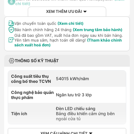
6
chi tiết)
XEM THÊM ƯU ĐÃI
Vận chuyển toàn quốc
(Xem chi tiết)
Bảo hành chính hãng 24 tháng
(Xem trung tâm bảo hành)
Giá đã bao gồm VAT, xuất hóa đơn ngay sau khi bán hàng.
Yên tâm mua sắm, hạch toán dễ dàng!
(Tham khảo chính
sách xuất hoá đơn)
THÔNG SỐ KỸ THUẬT
Công suất tiêu thụ
54015 kWh/năm
công bố theo TCVN
Công nghệ bảo quản
Ngăn lưu trữ 3 lớp
thực phẩm
Đèn LED chiếu sáng
Tiện ích
Bảng điều khiển cảm ứng bên
ngoài cửa tủ
XEM CẤU HÌNH CHI TIẾT