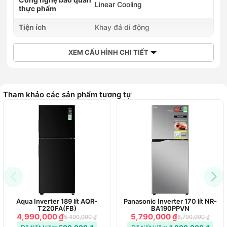
Linear Cooling
thực phẩm
Tiện ích
Khay đá di động
XEM CẤU HÌNH CHI TIẾT
Tham khảo các sản phẩm tương tự
Aqua Inverter 189 lít AQR-
Panasonic Inverter 170 lít NR-
T220FA(FB)
BA190PPVN
4,990,000 ₫
5,790,000 ₫
5,490,000 ₫
6,790,000 ₫