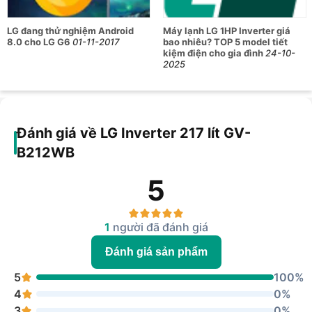
LG đang thử nghiệm Android
Máy lạnh LG 1HP Inverter giá
8.0 cho LG G6
01-11-2017
bao nhiêu? TOP 5 model tiết
kiệm điện cho gia đình
24-10-
2025
Đánh giá về LG Inverter 217 lít GV-
B212WB
5
1
người đã đánh giá
Đánh giá sản phẩm
5
100%
4
0%
3
0%