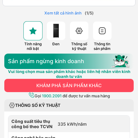
Xem tất cả hình ảnh
(
1
/
5
)
Tính năng
Đen
Thông số
Thông tin
nổi bật
kỹ thuật
sản phẩm
Sản phẩm ngừng kinh doanh
Vui lòng chọn mua sản phẩm khác hoặc liên hệ nhân viên kinh
doanh tư vấn
KHÁM PHÁ SẢN PHẨM KHÁC
Gọi
1900.2091
để được tư vấn mua hàng
THÔNG SỐ KỸ THUẬT
Công suất tiêu thụ
335 kWh/năm
công bố theo TCVN
Công nghệ bảo quản