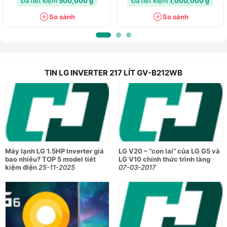
Đã tiết kiệm
500,000 ₫
Đã tiết kiệm
1,000,000 ₫
So sánh
So sánh
TIN LG INVERTER 217 LÍT GV-B212WB
Máy lạnh LG 1.5HP Inverter giá
LG V20 – “con lai” của LG G5 và
bao nhiêu? TOP 5 model tiết
LG V10 chính thức trình làng
kiệm điện
25-11-2025
07-03-2017