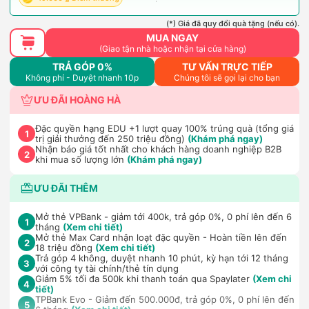
(*) Giá đã quy đổi quà tặng (nếu có).
MUA NGAY
(Giao tận nhà hoặc nhận tại cửa hàng)
TRẢ GÓP 0%
TƯ VẤN TRỰC TIẾP
Không phí - Duyệt nhanh 10p
Chúng tôi sẽ gọi lại cho bạn
ƯU ĐÃI HOÀNG HÀ
Đặc quyền hạng EDU +1 lượt quay 100% trúng quà (tổng giá
1
trị giải thưởng đến 250 triệu đồng)
(Khám phá ngay)
Nhận báo giá tốt nhất cho khách hàng doanh nghiệp B2B
2
khi mua số lượng lớn
(Khám phá ngay)
ƯU ĐÃI THÊM
Mở thẻ VPBank - giảm tới 400k, trả góp 0%, 0 phí lên đến 6
1
tháng
(Xem chi tiết)
Mở thẻ Max Card nhận loạt đặc quyền - Hoàn tiền lên đến
2
18 triệu đồng
(Xem chi tiết)
Trả góp 4 không, duyệt nhanh 10 phút, kỳ hạn tới 12 tháng
3
với công ty tài chính/thẻ tín dụng
Giảm 5% tối đa 500k khi thanh toán qua Spaylater
(Xem chi
4
tiết)
TPBank Evo - Giảm đến 500.000đ, trả góp 0%, 0 phí lên đến
5