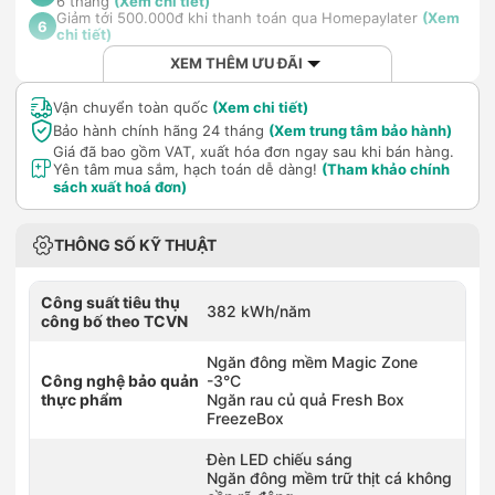
6 tháng
(Xem chi tiết)
Giảm tới 500.000đ khi thanh toán qua Homepaylater
(Xem
6
chi tiết)
XEM THÊM ƯU ĐÃI
Vận chuyển toàn quốc
(Xem chi tiết)
Bảo hành chính hãng 24 tháng
(Xem trung tâm bảo hành)
Giá đã bao gồm VAT, xuất hóa đơn ngay sau khi bán hàng.
Yên tâm mua sắm, hạch toán dễ dàng!
(Tham khảo chính
sách xuất hoá đơn)
THÔNG SỐ KỸ THUẬT
Công suất tiêu thụ
382 kWh/năm
công bố theo TCVN
Ngăn đông mềm Magic Zone
Công nghệ bảo quản
-3°C
thực phẩm
Ngăn rau củ quả Fresh Box
FreezeBox
Đèn LED chiếu sáng
Ngăn đông mềm trữ thịt cá không