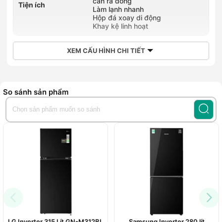
cần rã đông
Tiện ích
Làm lạnh nhanh
Hộp đá xoay di động
Khay kệ linh hoạt
XEM CẤU HÌNH CHI TIẾT
So sánh sản phẩm
LG Inverter 315 Lít GN-M312BL
Samsung Inverter 280 lít