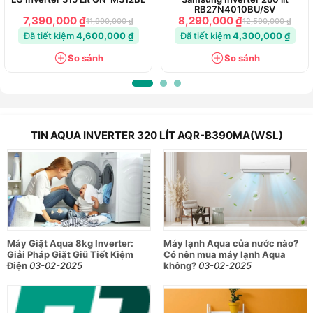
RB27N4010BU/SV
7,390,000 ₫
8,290,000 ₫
11,990,000 ₫
12,590,000 ₫
Đã tiết kiệm
4,600,000 ₫
Đã tiết kiệm
4,300,000 ₫
So sánh
So sánh
TIN AQUA INVERTER 320 LÍT AQR-B390MA(WSL)
Máy Giặt Aqua 8kg Inverter:
Máy lạnh Aqua của nước nào?
Giải Pháp Giặt Giũ Tiết Kiệm
Có nên mua máy lạnh Aqua
Điện
03-02-2025
không?
03-02-2025