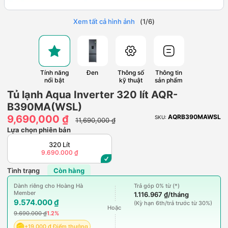
Xem tất cả hình ảnh
(
1
/
6
)
Tính năng
Đen
Thông số
Thông tin
nổi bật
kỹ thuật
sản phẩm
Tủ lạnh Aqua Inverter 320 lít AQR-
B390MA(WSL)
9,690,000 ₫
AQRB390MAWSL
SKU:
11,690,000 ₫
Lựa chọn phiên bản
320 Lít
9.690.000 ₫
Tình trạng
Còn hàng
Dành riêng cho Hoàng Hà
Trả góp 0% từ (*)
Member
1.116.967 ₫/tháng
9.574.000 ₫
(Kỳ hạn 6th/trả trước từ 30%)
Hoặc
9.690.000 ₫
1.2%
+19.000 ₫ Điểm thưởng