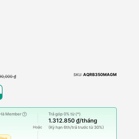
AQRB350MAGM
SKU:
90,000 ₫
g Hà Member
Trả góp 0% từ (*)
1.312.850 ₫/tháng
Hoặc
(Kỳ hạn 6th/trả trước từ 30%)
ưởng