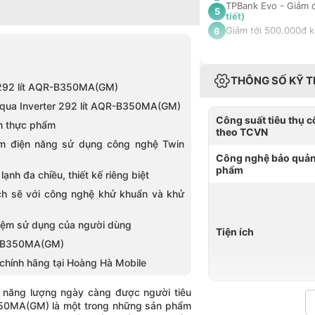
TPBank Evo - Giảm đ
5
tiết)
Giảm tới 500.000đ 
6
THÔNG SỐ KỸ 
er 292 lít AQR-B350MA(GM)
h Aqua Inverter 292 lít AQR-B350MA(GM)
Công suất tiêu thụ 
ớn thực phẩm
theo TCVN
ệm điện năng sử dụng công nghệ Twin
Công nghệ bảo quản
phẩm
nh đa chiều, thiết kế riêng biệt
ch sẽ với công nghệ khử khuẩn và khử
hiệm sử dụng của người dùng
Tiện ích
QR-B350MA(GM)
chính hãng tại Hoàng Hà Mobile
iệm năng lượng ngày càng được người tiêu
B350MA(GM)
là một trong những sản phẩm