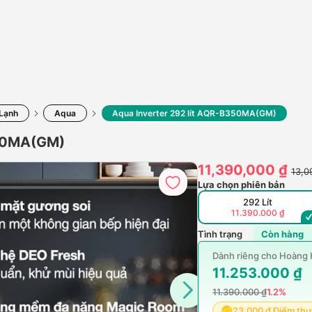
 Lạnh
Aqua
Aqua Inverter 292 lít AQR-B350MA(GM)
350MA(GM)
11,390,000 ₫
13,0
Lựa chọn phiên bản
292 Lít
11.390.000 ₫
Tình trạng
Còn hàng
Dành riêng cho Hoàn
11.253.000 ₫
11.390.000 ₫
1.2%
23.000 ₫ Điểm th