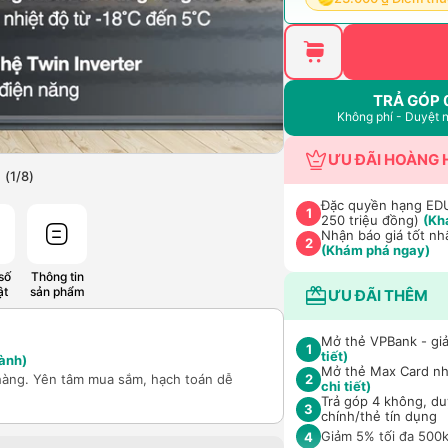
TRẢ GÓP 
Không phí - Duyệt 
ƯU ĐÃI HOÀNG 
(
1
/
8
)
Đặc quyền hạng EDU 
1
250 triệu đồng)
(Kh
Nhận báo giá tốt nh
2
(Khám phá ngay)
số
Thông tin
ật
sản phẩm
ƯU ĐÃI THÊM
Mở thẻ VPBank - giả
1
tiết)
ành)
Mở thẻ Max Card nhậ
hàng. Yên tâm mua sắm, hạch toán dễ
2
chi tiết)
Trả góp 4 không, duy
3
chính/thẻ tín dụng
Giảm 5% tối đa 500k
4