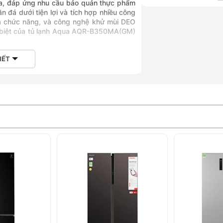
qua, đáp ứng nhu cầu bảo quản thực phẩm
n đá dưới tiện lợi và tích hợp nhiều công
đa chức năng, và công nghệ khử mùi DEO
c biệt của tủ lạnh Aqua AQR-B350MA(GM)
IẾT
 lít, phù hợp cho gia đình 3-4 người.
 năng Twin Inverter.
 chuyển đổi linh hoạt nhiệt độ từ -18°C
g gian bên trong và thực phẩm nhờ DEO
ụng làm đông nhanh, bảng điều khiển cảm
nh Aqua Inverter 292 lít AQR-