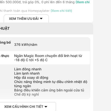
ến 500.000đ, trả góp 0%, 0 phí lên đến 6 tháng
(Xem chi
khi thanh toán qua Homepaylater
(Xem chi tiết)
XEM THÊM ƯU ĐÃI
THUẬT
công bố
376 kWh/năm
 thực
Ngăn Magic Room chuyển đổi linh hoạt từ
-18 độ C tới +5 độ C
Làm đông nhanh
Làm lạnh nhanh
Hộp đá xoay di động
Chức năng thông minh tự điều chỉnh nhiệt độ
từng ngăn
Bảng điều khiển cảm ứng bên ngoài cửa tủ
Chế độ kỳ nghỉ
XEM CẤU HÌNH CHI TIẾT