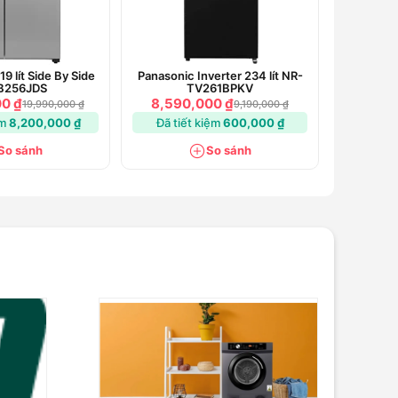
19 lít Side By Side
Panasonic Inverter 234 lít NR-
B256JDS
TV261BPKV
00 ₫
8,590,000 ₫
19,990,000 ₫
9,190,000 ₫
ệm
8,200,000 ₫
Đã tiết kiệm
600,000 ₫
So sánh
So sánh