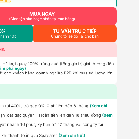
MUA NGAY
(Giao tận nhà hoặc nhận tại cửa hàng)
0%
TƯ VẤN TRỰC TIẾP
nhanh 10p
Chúng tôi sẽ gọi lại cho bạn
HÀ
+1 lượt quay 100% trúng quà (tổng giá trị giải thưởng đến
ám phá ngay)
ất cho khách hàng doanh nghiệp B2B khi mua số lượng lớn
m tới 400k, trả góp 0%, 0 phí lên đến 6 tháng
(Xem chi
n loạt đặc quyền - Hoàn tiền lên đến 18 triệu đồng
(Xem
ệt nhanh 10 phút, kỳ hạn tới 12 tháng với công ty tài
 khi thanh toán qua Spaylater
(Xem chi tiết)