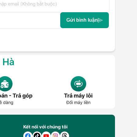
Gửi bình luận
g Hà
án - Trả góp
Trả máy lỗi
ễ dàng
Đổi máy liền
Kết nối với chúng tôi