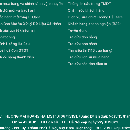
ng. Điều này giúp giảm chi phí điện hàng
n mua hàng và chính sách vận chuyển
Thông tin các trang TMĐT
ài ra, Twin Inverter cũng giúp tủ lạnh hoạt
h đổi mới và bảo hành
Chăm sóc khách hàng
 nên một không gian yên tĩnh trong căn
bảo hành mở rộng H-Care
Dịch vụ sửa chữa Hoàng Hà Care
h Bảo Mật Và Xử Lý Dữ Liệu Cá Nhân
Khách hàng doanh nghiệp (B2B)
hệ làm lạnh đa chiều, thiết kế
h giải quyết khiếu nại
Tuyển dụng
hoạt động
Tra cứu đơn hàng
rình Hoàng Hà Edu
Tra cứu bảo hành
0MA(GM) tích hợp hệ thống làm lạnh đa
 về hoá đơn GTGT
Tìm siêu thị (118 cửa hàng)
ngăn. Công nghệ này đảm bảo thực phẩm
h về hạng thành viên
Tra cứu lịch sử mua hàng
hiện tượng làm lạnh không đều, giúp bảo
Tra cứu hóa đơn điện tử
chế tối đa hiện tượng đóng tuyết, nhờ đó
hẩm. Đồng thời, thực phẩm vẫn được giữ
ong thời gian dài.
ặc biệt, cho phép người dùng linh hoạt
ng mềm hoặc ngăn mát theo ý muốn. Dải
 người dùng bảo quản đa dạng thực phẩm
ưởng cho các loại thực phẩm cần điều kiện
n đông mềm, hoặc thực phẩm cần bảo quản
HƯƠNG MẠI HOÀNG HÀ. MST: 0106713191. (Đăng ký lần đầu: Ngày 15 tháng 1
GP số 426/GP-TTĐT do sở TTTT Hà Nội cấp ngày 22/01/2021
Phường Vĩnh Tuy, Thành Phố Hà Nội, Việt Nam. Điện thoại: 1900.2091. Chịu trác