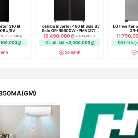
ter 310 lít
Toshiba Inverter 460 lít Side By
LG Inverter 5
0BU/SV
Side GR-RS600WI-PMV(37)-
GR-
SG
₫
12,490,000 ₫
11,790,0
16,090,000 ₫
14,490,000 ₫
,100,000 ₫
Đã tiết kiệm
2,000,000 ₫
Đã tiết ki
sánh
So sánh
B350MA(GM)
gián tiếp
 từ -18°C đến +5°C