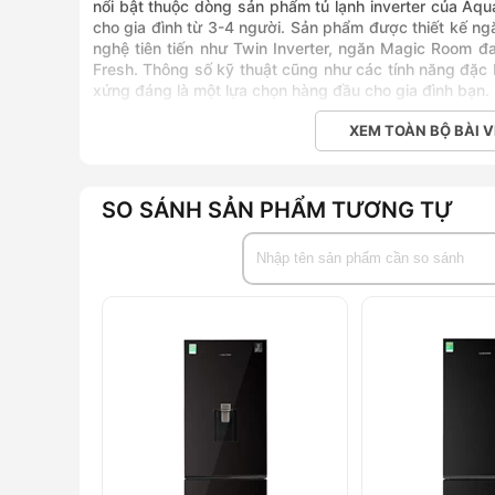
nổi bật thuộc dòng sản phẩm tủ lạnh inverter của A
cho gia đình từ 3-4 người. Sản phẩm được thiết kế ngă
nghệ tiên tiến như Twin Inverter, ngăn Magic Room 
Fresh. Thông số kỹ thuật cũng như các tính năng đặ
xứng đáng là một lựa chọn hàng đầu cho gia đình bạn.
Đặc điểm nổi bật:
XEM TOÀN BỘ BÀI V
Dung tích thực: không gian lưu trữ thực phẩm 292
Công nghệ tiết kiệm điện: khả năng tiết kiệm điện
SO SÁNH SẢN PHẨM TƯƠNG TỰ
Công nghệ bảo quản thực phẩm: Ngăn Magic Room
đến +5°C.
Công nghệ khử mùi và diệt khuẩn: bảo vệ khôn
Fresh.
Tiện ích thông minh: Nâng cao trải nghiệm sử d
ứng ngoài, chế độ kỳ nghỉ.
Bảng thông số chi tiết kỹ thuật tủ lạ
B350MA(GM)